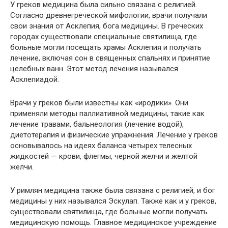
У греков медицина была сильно связана с религией.
Согласно древнегреческой мифологии, врачи получали
свои знания от Асклепия, бога медицины. В греческих
городах существовали специальные святилища, где
больные могли посещать храмы Асклепия и получать
лечение, включая сон в священных спальнях и принятие
целебных ванн. Этот метод лечения назывался
Асклепиадой.
Врачи у греков были известны как «иродики». Они
применяли методы паллиативной медицины, такие как
лечение травами, бальнеология (лечение водой),
диетотерапия и физические упражнения. Лечение у греков
основывалось на идеях баланса четырех телесных
жидкостей — крови, флегмы, черной желчи и желтой
желчи.
У римлян медицина также была связана с религией, и бог
медицины у них назывался Эскулап. Также как и у греков,
существовали святилища, где больные могли получать
медицинскую помощь. Главное медицинское учреждение