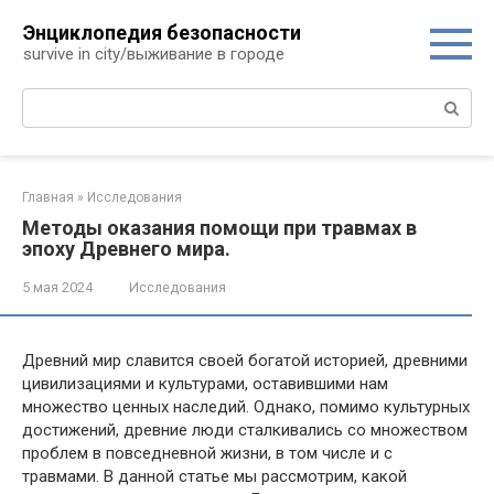
Перейти
Энциклопедия безопасности
к
survive in city/выживание в городе
контенту
Поиск:
Главная
»
Исследования
Методы оказания помощи при травмах в
эпоху Древнего мира.
5 мая 2024
Исследования
Древний мир славится своей богатой историей, древними
цивилизациями и культурами, оставившими нам
множество ценных наследий. Однако, помимо культурных
достижений, древние люди сталкивались со множеством
проблем в повседневной жизни, в том числе и с
травмами. В данной статье мы рассмотрим, какой