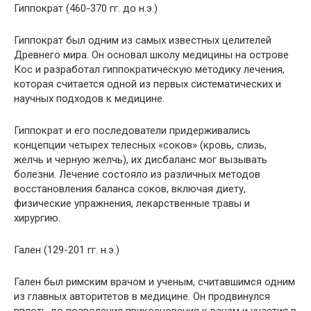
Гиппократ (460-370 гг. до н.э.)
Гиппократ был одним из самых известных целителей
Древнего мира. Он основал школу медицины на острове
Кос и разработал гиппократическую методику лечения,
которая считается одной из первых систематических и
научных подходов к медицине.
Гиппократ и его последователи придерживались
концепции четырех телесных «соков» (кровь, слизь,
желчь и черную желчь), их дисбаланс мог вызывать
болезни. Лечение состояло из различных методов
восстановления баланса соков, включая диету,
физические упражнения, лекарственные травы и
хирургию.
Гален (129-201 гг. н.э.)
Гален был римским врачом и ученым, считавшимся одним
из главных авторитетов в медицине. Он продвинулся
вплоть до позволения прикосновения к ранам и участия в