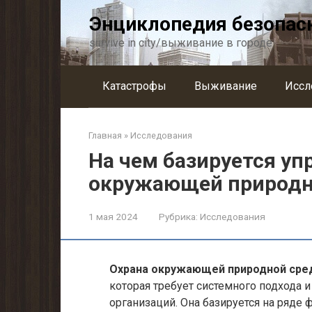
Перейти
Энциклопедия безопас
к
контенту
survive in city/выживание в городе
Катастрофы
Выживание
Иссл
Главная
»
Исследования
На чем базируется уп
окружающей природн
1 мая 2024
Рубрика:
Исследования
Охрана окружающей природной ср
которая требует системного подхода 
организаций. Она базируется на ряде