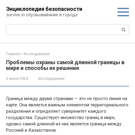
Перейти
Энциклопедия безопасности
к
survive in city/выживание в городе
контенту
Поиск:
Главная
»
Исследования
Проблемы охраны самой длинной границы в
мире и способы их решения
3 июня 2024
Исследования
Граница между двумя странами — это не просто линия на
карте. Она является важным элементом территориального
разделения и определяет суверенитет каждого
государства. Существует множество границ в мире,
однако самой длинной из них является граница между
Россией и Казахстаном.