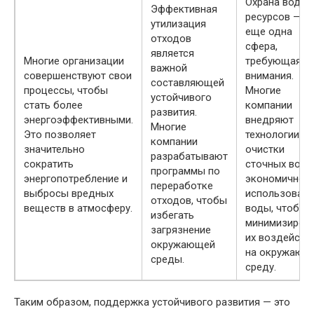
Охрана водны
Эффективная
ресурсов — э
утилизация
еще одна
отходов
сфера,
является
Многие организации
требующая
важной
совершенствуют свои
внимания.
составляющей
процессы, чтобы
Многие
устойчивого
стать более
компании
развития.
энергоэффективными.
внедряют
Многие
Это позволяет
технологии
компании
значительно
очистки
разрабатывают
сократить
сточных вод 
программы по
энергопотребление и
экономичное
переработке
выбросы вредных
использовани
отходов, чтобы
веществ в атмосферу.
воды, чтобы
избегать
минимизиров
загрязнение
их воздейств
окружающей
на окружающ
среды.
среду.
Таким образом, поддержка устойчивого развития — это