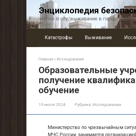
Перейти
Энциклопедия безопас
к
контенту
survive in city/выживание в городе
Катастрофы
Выживание
Иссл
Главная
»
Исследования
Образовательные уч
получение квалифика
обучение
19 июля 2024
Рубрика:
Исследования
Министерство по чрезвычайным ситу
МЧС России, занимается организацией