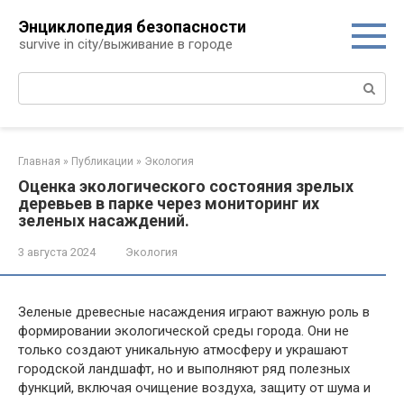
Перейти
Энциклопедия безопасности
к
survive in city/выживание в городе
контенту
Поиск:
Главная
»
Публикации
»
Экология
Оценка экологического состояния зрелых
деревьев в парке через мониторинг их
зеленых насаждений.
3 августа 2024
Экология
Зеленые древесные насаждения играют важную роль в
формировании экологической среды города. Они не
только создают уникальную атмосферу и украшают
городской ландшафт, но и выполняют ряд полезных
функций, включая очищение воздуха, защиту от шума и