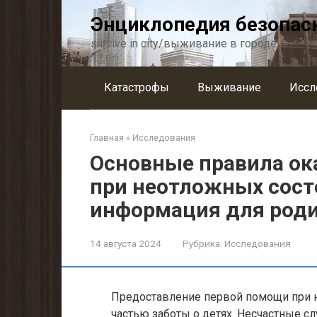
Перейти
Энциклопедия безопас
к
контенту
survive in city/выживание в городе
Катастрофы
Выживание
Иссл
Главная
»
Исследования
Основные правила ок
при неотложных сост
информация для роди
14 августа 2024
Рубрика:
Исследования
Предоставление первой помощи при 
частью заботы о детях. Несчастные с