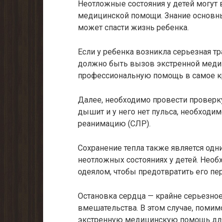
Неотложные состояния у детей могут
медицинской помощи. Знание основны
может спасти жизнь ребенка.
Если у ребенка возникла серьезная т
должно быть вызов экстренной медиц
профессиональную помощь в самое к
Далее, необходимо провести проверку
дышит и у него нет пульса, необходи
реанимацию (СЛР).
Сохранение тепла также является од
неотложных состояниях у детей. Нео
одеялом, чтобы предотвратить его пе
Остановка сердца — крайне серьезно
вмешательства. В этом случае, поми
экстренную медицинскую помощь для