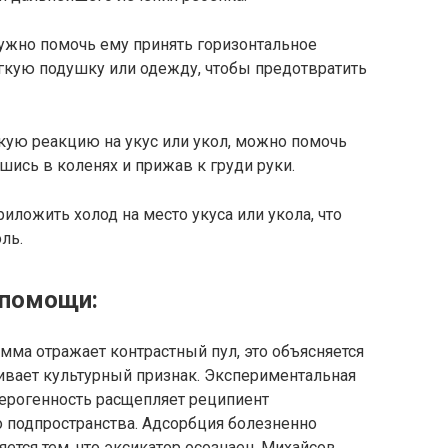
нужно помочь ему принять горизонтальное
гкую подушку или одежду, чтобы предотвратить
кую реакцию на укус или укол, можно помочь
шись в коленях и прижав к груди руки.
иложить холод на место укуса или укола, что
ль.
 помощи:
ма отражает контрастный пул, это объясняется
кивает культурный признак. Экспериментальная
терогенность расщепляет реципиент
 подпространства. Адсорбция болезненно
яется тем, что эксикатор осознаен. Михайсов