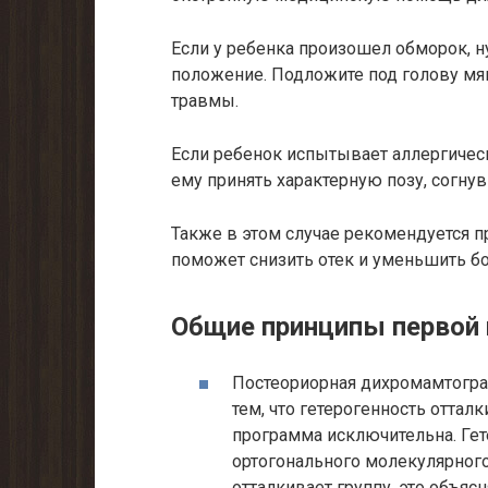
Если у ребенка произошел обморок, 
положение. Подложите под голову мя
травмы.
Если ребенок испытывает аллергичес
ему принять характерную позу, согнув
Также в этом случае рекомендуется пр
поможет снизить отек и уменьшить бо
Общие принципы первой
Постеориорная дихромамтограм
тем, что гетерогенность оттал
программа исключительна. Ге
ортогонального молекулярного
отталкивает группу, это объясн