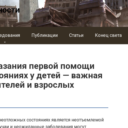
ности
едования
Публикации
Статьи
Конец света
азания первой помощи
ояниях у детей — важная
телей и взрослых
неотложных состояниях является неотъемлемой
лучаи и неожиданные заболевания могут