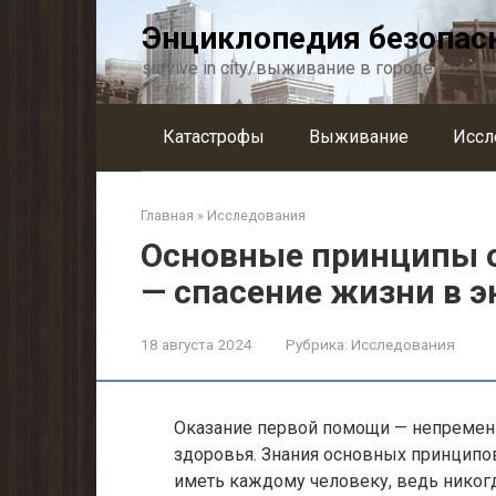
Перейти
Энциклопедия безопас
к
контенту
survive in city/выживание в городе
Катастрофы
Выживание
Иссл
Главная
»
Исследования
Основные принципы 
— спасение жизни в э
18 августа 2024
Рубрика:
Исследования
Оказание первой помощи — непременн
здоровья. Знания основных принципо
иметь каждому человеку, ведь никогд