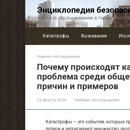
Перейти
Энциклопедия безопас
к
контенту
survive in city/выживание в городе
Катастрофы
Выживание
Иссл
Главная
»
Исследования
Почему происходят к
проблема среди обще
причин и примеров
22 августа 2024
Рубрика:
Исследования
Катастрофы – это события, которые 
потери и затрагивают множество люде