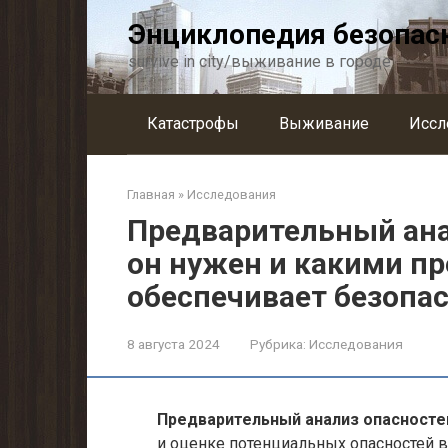
Перейти
Энциклопедия безопас
к
контенту
survive in city/выживание в городе
Катастрофы
Выживание
Иссл
Главная
»
Исследования
Предварительный ана
он нужен и какими п
обеспечивает безопа
8 августа 2024
Рубрика:
Исследования
Предварительный анализ опасносте
и оценке потенциальных опасностей в