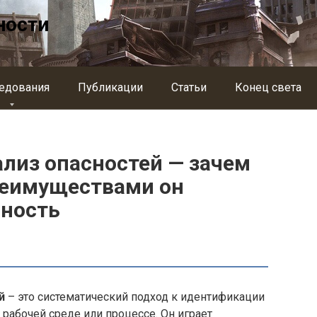
ности
едования
Публикации
Статьи
Конец света
лиз опасностей — зачем
реимуществами он
сность
й
– это систематический подход к идентификации
 рабочей среде или процессе. Он играет