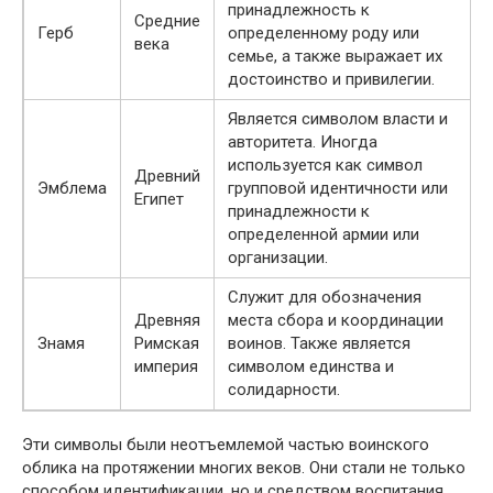
принадлежность к
Средние
Герб
определенному роду или
века
семье, а также выражает их
достоинство и привилегии.
Является символом власти и
авторитета. Иногда
используется как символ
Древний
Эмблема
групповой идентичности или
Египет
принадлежности к
определенной армии или
организации.
Служит для обозначения
Древняя
места сбора и координации
Знамя
Римская
воинов. Также является
империя
символом единства и
солидарности.
Эти символы были неотъемлемой частью воинского
облика на протяжении многих веков. Они стали не только
способом идентификации, но и средством воспитания