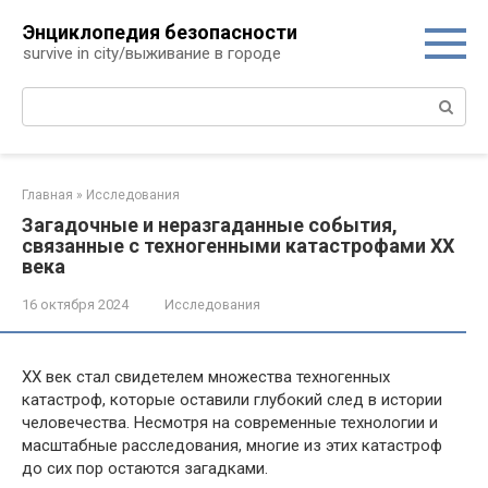
Перейти
Энциклопедия безопасности
к
survive in city/выживание в городе
контенту
Поиск:
Главная
»
Исследования
Загадочные и неразгаданные события,
связанные с техногенными катастрофами XX
века
16 октября 2024
Исследования
XX век стал свидетелем множества техногенных
катастроф, которые оставили глубокий след в истории
человечества. Несмотря на современные технологии и
масштабные расследования, многие из этих катастроф
до сих пор остаются загадками.