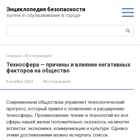
Перейти
Энциклопедия безопасности
к
survive in city/выживание в городе
контенту
Поиск:
Главная
»
Исследования
Техносфера — причины и влияние негативных
факторов на общество
6 ноября 2024
Исследования
Современным обществом управляет технологический
прогресс, который привел к появлению и расширению
техносферы. Проникновение техник и технологий во все
сферы нашей жизни положительно сказалось на многих
аспектах: экономике, коммуникации и культуре. Однако
этими достижениями можно исчерпать список