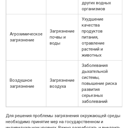
других водных
организмов
Ухудшение
качества
Загрязнение
продуктов
Агрохимическое
почвы и
питания,
загрязнение
воды
отравление
растений и
животных
Заболевания
дыхательной
системы,
Воздушное
Загрязнение
повышение риска
загрязнение
воздуха
развития
серьезных
заболеваний
Для решения проблемы загрязнения окружающей среды
необходимо принятие мер на государственном и
индивидуальном уровнях. Важно разработать и внедрить