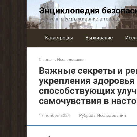
Перейти
Энциклопедия безопас
к
контенту
survive in city/выживание в городе
Катастрофы
Выживание
Иссл
Главная
»
Исследования
Важные секреты и р
укрепления здоровья
способствующих улу
самочувствия в наст
17 ноября 2024
Рубрика:
Исследования