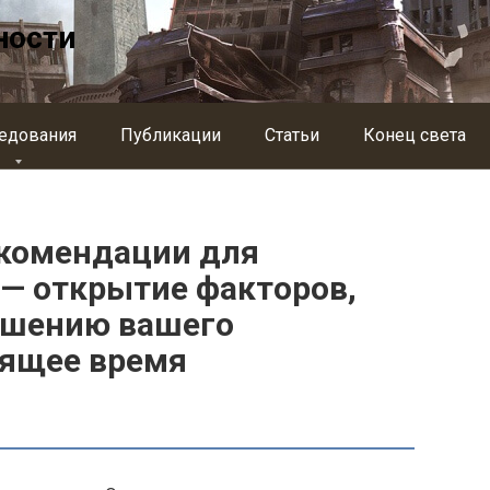
ности
едования
Публикации
Статьи
Конец света
екомендации для
 — открытие факторов,
чшению вашего
оящее время