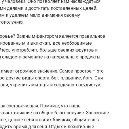
ь у человека. Оно позволяет нам наслаждаться
и делами и достигать поставленных целей.
том и уделяем мало внимания своему
гополучию.
доровье? Важным фактором является правильное
нсированным и включать все необходимые
тесь употреблять больше свежих фруктов и
 сладости замените на натуральные продукты.
 имеет огромное значение. Самое простое – это
ро другие виды спорта: бег, плавание, йогу. Они
изни, укрепить мышцы и сердечно-сосудистую
кая составляющая. Помните, что наше
ывает влияние на общее благополучие. Запомните
е, цените себя и своих близких, общайтесь с
ходить время для себя. Отдых и позитивные