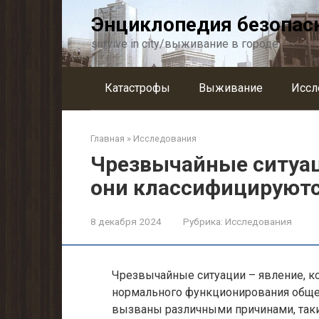
Перейти
Энциклопедия безопас
к
контенту
survive in city/выживание в городе
Катастрофы
Выживание
Иссл
Главная
»
Исследования
Чрезвычайные ситуаци
они классифицируют
8 декабря 2024
Рубрика:
Исследования
Чрезвычайные ситуации – явление, к
нормального функционирования общес
вызваны различными причинами, так