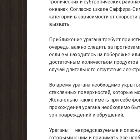
тропических и субтропических района
океанах. Согласно шкале Саффира-Сим
категорий в зависимости от скорости
вызвать.
Приближение урагана требует принят
очередь, важно следить за прогнозам
если вы находитесь на побережье ил
достаточным количеством продуктов п
случай длительного отсутствия электр
Во время урагана необходимо укрытьс
стеклянных поверхностей, которые мо
Желательно также иметь при себе фон
прохождения урагана необходимо быт
зон повреждений и обрушений.
Ураганы — непредсказуемые и опасны
готовыми к ним и принимать все нео