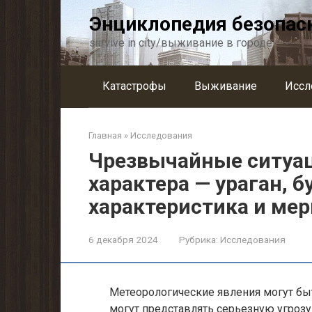
Перейти
Энциклопедия безопас
к
контенту
survive in city/выживание в городе
Катастрофы
Выживание
Иссл
Главная
»
Исследования
Чрезвычайные ситуац
характера — ураган, б
характеристика и ме
6 декабря 2024
Рубрика:
Исследования
Метеорологические явления могут бы
могут представлять серьезную угрозу