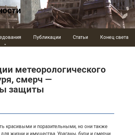
ности
едования
Публикации
Статьи
Конец света
ии метеорологического
уря, смерч —
ры защиты
ть красивыми и поразительными, но они также
 для жизни и имущества. Ураганы, бури и смерчи