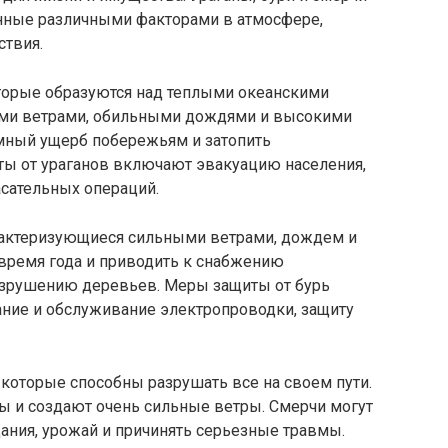
нные различными факторами в атмосфере,
ствия.
торые образуются над теплыми океанскими
ми ветрами, обильными дождями и высокими
омный ущерб побережьям и затопить
ы от ураганов включают эвакуацию населения,
асательных операций.
рактеризующиеся сильными ветрами, дождем и
 время года и приводить к снабжению
разрушению деревьев. Меры защиты от бурь
ние и обслуживание электропроводки, защиту
 которые способны разрушать все на своем пути.
ы и создают очень сильные ветры. Смерчи могут
ания, урожай и причинять серьезные травмы.