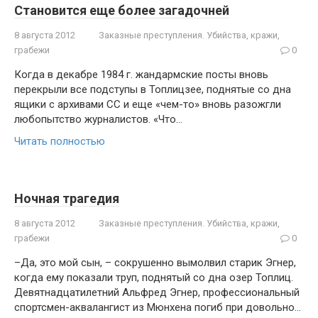
Становится еще более загадочней
8 августа 2012
Заказные преступления. Убийства, кражи,
грабежи
0
Когда в декабре 1984 г. жандармские посты вновь
перекрыли все подступы в Топлицзее, поднятые со дна
ящики с архивами СС и еще «чем-то» вновь разожгли
любопытство журналистов. «Что…
Читать полностью
Ночная трагедия
8 августа 2012
Заказные преступления. Убийства, кражи,
грабежи
0
–Да, это мой сын, – сокрушенно вымолвил старик Эгнер,
когда ему показали труп, поднятый со дна озер Топлиц.
Девятнадцатилетний Альфред Эгнер, профессиональный
спортсмен-аквалангист из Мюнхена погиб при довольно…