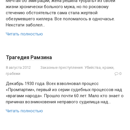
Мечтая об эмиграции, жена решила «убрать» из своей
жизни хронически больного мужа, но по роковому
стечению обстоятельств сама стала жертвой
обезумевшего киллера. Все поломалось в одночасье.
Некстати заболел…
Читать полностью
Трагедия Рамзина
8 августа 2012
Заказные преступления. Убийства, кражи,
грабежи
0
Декабрь 1930 года. Всех взволновал процесс
«Промпартии», первый из серии судебных процессов над
«врагами народа». Прошло почти 60 лет. Мало кто знает о
причинах возникновения неправого судилища над…
Читать полностью