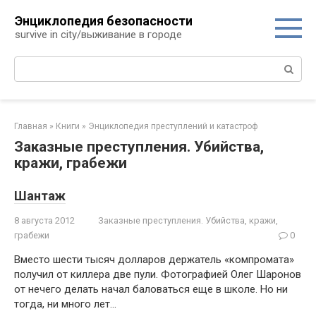
Перейти
Энциклопедия безопасности
к
survive in city/выживание в городе
контенту
Поиск:
Главная
»
Книги
»
Энциклопедия преступлений и катастроф
Заказные преступления. Убийства,
кражи, грабежи
Шантаж
8 августа 2012
Заказные преступления. Убийства, кражи,
грабежи
0
Вместо шести тысяч долларов держатель «компромата»
получил от киллера две пули. Фотографией Олег Шаронов
от нечего делать начал баловаться еще в школе. Но ни
тогда, ни много лет…