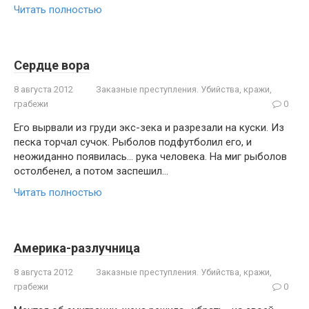
Читать полностью
Сердце вора
8 августа 2012
Заказные преступления. Убийства, кражи,
грабежи
0
Его вырвали из груди экс-зека и разрезали на куски. Из
песка торчал сучок. Рыболов подфутболил его, и
неожиданно появилась… рука человека. На миг рыболов
остолбенел, а потом заспешил…
Читать полностью
Америка-разлучница
8 августа 2012
Заказные преступления. Убийства, кражи,
грабежи
0