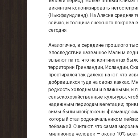
теплый период. Более теплый климат
викингам колонизировать негостепри
(Ньюфаундленд). На Аляске средняя те
сейчас, и толщина снежного по­крова 
сегодня.
Аналогично, в середине прошлого тыс
впоследствии названное Малым ледн
зывают па то, что на континентах был
территории Гренландии, Исландии, Ск
простирался так далеко на юг, что и
добравших­ся туда на своих каяках. М
редкость холодными и влажными, и п
сельскохозяйствен­ные культуры, что
надежным периодам вегетации; привы
зимы были изо­бражены фламандским 
который стал родоначальником пейзаж
пейзажей. Считают, что самая морозн
миллионов человек — около 10% всего