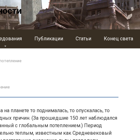
ности
едования
Публикации
Статьи
Конец света
 потепление
ление
 на планете то поднималась, то опускалась, то
одных причин. (За прошедшие 150 лет наблюдался
занный с глобальным потеплением.) Период
тельно теплым, извест­ным как Средневековый