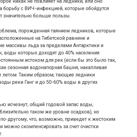
орое никак не повлияет на ледники, или оно
а борьбу с ВИЧ-инфекцией, которые обойдутся
т значительно больше пользы.
облема, по­рожденная таянием ледников, которые
расположенные на Тибетской равнине и
е массивы льда за пределами Антарктики и
к, воды которых до­ходят до 40% населения
стоянным истоком для рек (если бы это было так,
 как сезонная водонапорная башня, накапливая
е летом. Таким обра­зом, тающие ледники
воды реки Ганг и до 50-60% воды в других
ью исчезнут, общий годовой запас воды,
иблизительно таком же уровне осадков), но
по-другому, что, возможно, приведет к жестоким
ни можно скомпенсировать за счет очистки
г.