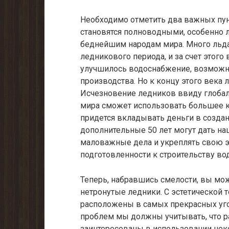
Необходимо отметить два важных пунк
становятся полново­дными, особенно
беднейшим народам мира. Много льда 
ледникового периода, и за счет этого
улучшилось водоснабжение, возможно
производства. Но к кон­цу этого века 
Исчезновение ледников ввиду глобаль
мира сможет использовать большее к
придется вкладывать деньги в создан
дополнительные 50 лет могут дать на
маловажные дела и укреплять свою 
подготовленности к строительству во
Теперь, набравшись смелости, вы мо
нетронутые ледники. С эстетической 
расположены в самых прекрасных угол
проблем мы должны учитывать, что 
заинтересованы в использовании нек