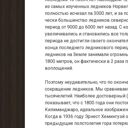
из самых изученных ледников Норвег
полностью исчезал па 3000 лет, и за 
чески большинство ледников северн
период от 9000 до 6000 лет назад. С 
увеличивались и становились все тол
периода не достигли своего окончател
конца последнего ледникового период
ледников на Земле занимали огромны
1800 метров, он фактически в 2 раза
воплощений.
Поэтому неудивительно, что по окон
сокращение ледни­ков. Мы сравнивае
тысячелетий. Наиболее достоверный 
показывает, что с 1800 года они пос
Килиманджаро, идеальное изо­бражени
Когда в 1936 году Эрнест Хемингуэй 
предыдущие полстолетия гора потеря