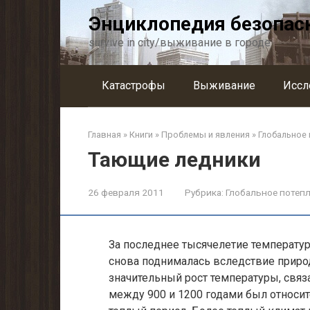
Перейти
Энциклопедия безопас
к
контенту
survive in city/выживание в городе
Катастрофы
Выживание
Иссл
Главная
»
Книги
»
Проблемы и явления
»
Глобальное
Тающие ледники
26 февраля 2011
Рубрика:
Глобальное потеп
За последнее тысячелетие температура
снова поднима­лась вследствие прир
значительный рост температуры, свя
между 900 и 1200 годами был относи