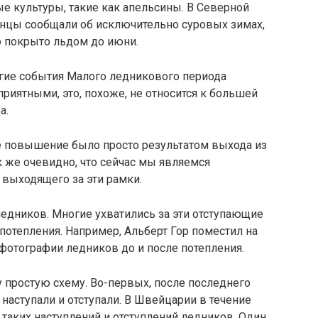
 культу­ры, такие как апельсины. В Северной
нцы сообщали об исключительно суровых зимах,
о покрыто льдом до июни.
ногие события Малого ледникового периода
приятными, это, похоже, не относится к большей
а.
ое повышение было просто результатом выхода из
к же очевидно, что сейчас мы являемся
вы­ходящего за эти рамки.
ледников. Многие ухватились за эти отступающие
потепления. Например, Альберт Гор поместил на
фотографии ледников до и после потепления.
 простую схе­му. Во-первых, после последнего
наступали и отступали. В Швейцарии в течение
 таких наступлений и отступлений ледников. Один