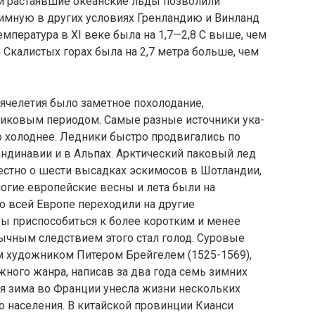
 и растаявшие океанские льды позволили
имную в других условиях Гренландию и Винланд
мпература в XI веке была на 1,7—2,8 С выше, чем
в Скалистых горах была на 2,7 метра больше, чем
ячелетия было заметное похолодание,
иковым периодом. Самые разные источники ука­
о холоднее. Лед­ники быстро продвигались по
андинавии и в Альпах. Арктический па­ковый лед
звестно о шести высадках эскимосов в Шотландии,
ногие европейские весны и лета были на
о всей Европе переходили на другие
бы приспособиться к более коротким и менее
чным следствием этого стал голод. Суровые
художником Питером Брей­гелем (1525-1569),
ного жанра, написав за два года семь зимних
ая зима во Фран­ции унесла жизни нескольких
 населения. В китайской провинции Кианси