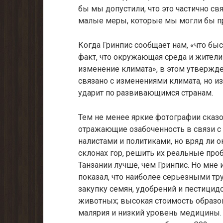
бы мы допустили, что это частично св
малые меры, которые мы могли бы пр
Когда Гринпис сообщает нам, «что бы
факт, что окру­жающая среда и жител
изменение климата», в этом утвержд
связа­но с изменениями климата, но и
ударит по развивающимся странам.
Тем не менее яркие фотографии сказ
отражающие озабоченность в связи с
налистами и политиками, но вряд ли 
склонах гор, решить их реальные про
Танзании лучше, чем Гринпис. Но мне 
по­казал, что наиболее серьезными тр
закупку семян, удобре­ний и пестици
животных; высокая стоимость образо
малярия и низкий уровень медицины. 