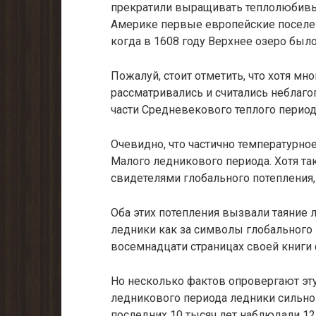
прекратили выращивать теплолюбивые
Америке первые европейские поселе
когда в 1608 году Верхнее озеро был
Пожалуй, стоит отметить, что хотя м
рассматривались и счи­тались неблаго
части Средневекового теплого период
Очевидно, что частично температурн
Малого леднико­вого периода. Хотя та
свидетелями глобального потепления, 
Оба этих потепления вызвали таяние 
ледники как за символы глобального 
восемнадцати страницах своей книги 
Но несколько фактов опровергают эту
ледникового периода ледники сильно 
последних 10 тысяч лет наблюдали 12