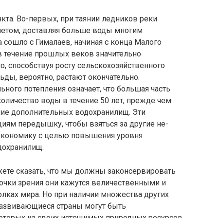
та. Во-пер­вых, при таянии ледников реки
 летом, доставляя больше воды многим
сошло с Гима­лаев, начиная с конца Малого
 в течение прошлых веков значительно
, способствуя росту сельскохозяйственного
льды, вероятно, растают окончательно.
ного потепления означает, что большая часть
оличество воды в течение 50 лет, прежде чем
ие дополнитель­ных водохранилищ. Эти
циям передышку, чтобы взяться за другие не­
экономику с целью повышения уровня
дохранилищ.
жете сказать, что мы должны законсервировать
точки зрения они кажутся величе­ственными и
­ках мира. Но при наличии множества других
развивающиеся страны могут быть
оторых из своих истощимых природных ресурсов,