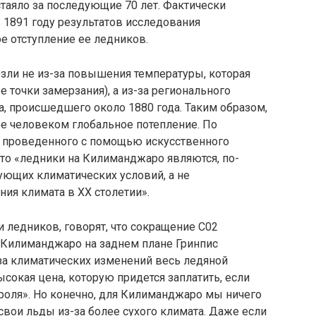
стаяло за по­следующие 70 лет. Фактически
 1891 году результатов исследования
 отступление ее ледников.
ли не из-за повышения температуры, которая
 точки замерзания), а из-за региональ­ного
а, происшед­шего около 1880 года. Таким образом,
 человеком глобальное потепление. По
, проведенного с помощью искусственного
что «ледники на Килиманджаро являются, по-
ющих клима­тических условий, а не
ия климата в XX столетии».
ии ледников, говорят, что сокращение С02
с Килиманджаро на заднем плане Гринпис
-за климатических изменений весь ледяной
сокая цена, которую придется заплатить, если
роля». Но конеч­но, для Килиманджаро мы ничего
 свои льды из-за более сухого клима­та. Даже если