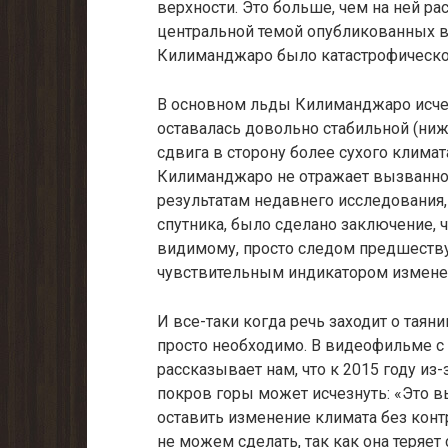
верхности. Это больше, чем на ней ра
центральной темой опубликованных в
Килиманджаро было катастрофическое
В основном льды Килиманджаро исчез
оставалась довольно стабильной (ниже
сдвига в сторону более сухого климат
Килиманджаро не отражает вызванное
результатам недавнего исследования
спутника, было сделано за­ключение, 
видимому, просто следом предшеству
чувствительным индикатором изменен
И все-таки когда речь заходит о таян
просто необходимо. В ви­деофильме 
рассказывает нам, что к 2015 году из
покров горы может исчезнуть: «Это вы
оставить изменение климата без конт
не можем сделать, так как она теряет