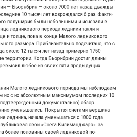
ии — Бьорнбрин — около 7000 лет назад дважды
последние 10 тысяч лет возрождался 6 раз. Факти­
ого полушария были небольшими и исчезали в
конца ледникового периода ледники таяли и
ще и толще, пока в конце Малого ледникового
ьного размера. Приблизительно под­считано, что с
а около 12 тысяч лет назад примерно 1750
е территории. Когда Бьорнбрин достиг длины
 пре­высил любое из своих пяти предыдущих
чании Малого ледникового периода мы наблюдаем
м их с их абсолютным максимумом последних 10
(подтвержденный документально) обзор
тоянно уменьшались. Покры­тая снегами вершина
е ледника, начала уменьшаться с 1800 года.
опубликовал свои «Снега Килиманджаро», за
ла более половины своей ледниковой по­