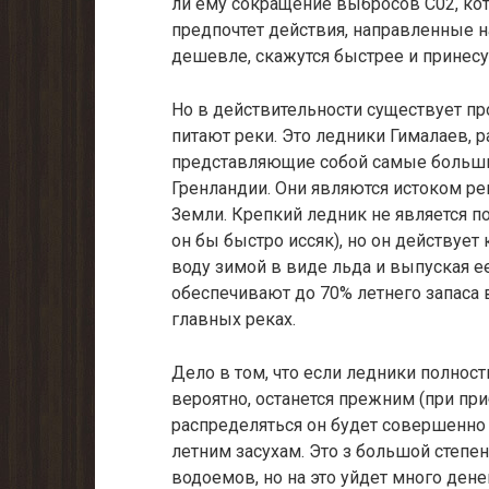
ли ему сокращение выбросов С02, кот
предпочтет действия, направленные н
дешевле, скажутся быстрее и принесу
Но в действительности существует пр
питают реки. Это ледники Гималаев, 
представляющие собой самые больши
Гренлан­дии. Они являются истоком ре
Земли. Крепкий ледник не является по
он бы быстро иссяк), но он действует
воду зимой в виде льда и выпуская е
обеспечивают до 70% летнего запаса 
главных реках.
Дело в том, что если ледники полност
вероятно, останется преж­ним (при пр
распределяться он будет совершенно 
летним засухам. Это з большой степе
водоемов, но на это уйдет много дене