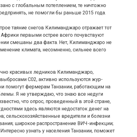
я­зано с глобальным потеплением, те ничтожно
едпринять, не помогли бы раньше 2015 года.
строе таяние снегов Килиманджаро отражает тот
и Африки первыми острее всего почувствуют
ении смешаны два факта. Нет, Килиманджаро не
зменение климата, несомненно, сильнее всего
очно красивых ледников Килиманджаро,
 выбросами С02, активно используются жур­
они помогут фер­мерам Танзании, работающим на
блемы. Я не утверждаю, что знаю все недуги
известно, что опрос, проведенный в этой стране,
удностями здесь являются недостаток денег на
дов; сельскохозяйственные вредители и болезни
вания; широкое распространение ВИЧ-инфекции;
Интересно узнать у насе­ления Танзании, поможет