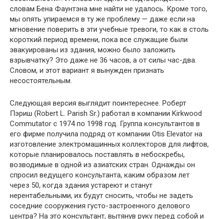
словам Бена Фаунтэна мне найти не удалось. Кроме того,
мы опять упираемся в ту же проблему — даже если на
мгновение поверить в эти учебные тревоги, то как в столь
короткий период времени, пока все служащие были
эвакуированы из здания, можно было заложить
взрывчатку? Это даже не 36 часов, а от силы час-два.
Словом, и этот вариант я вынужден признать
несостоятельным.
Следующая версия выглядит поинтереснее. Роберт
Пэриш (Robert L. Parish Sr.) работал в компании Kirkwood
Commutator с 1974 по 1998 год. Группа консультантов в
его фирме получила подряд от компании Otis Elevator на
изготовление электромашинных коллекторов для лифтов,
которые планировалось поставлять в небоскребы,
возводимые в одной из азиатских стран. Однажды он
спросил ведущего консультанта, каким образом лет
через 50, когда здания устареют и станут
нерентабельными, их будут сносить, чтобы не задеть
соседние сооружения густо-застроенного делового
центра? На это консультант, вытянув руку перед собой и