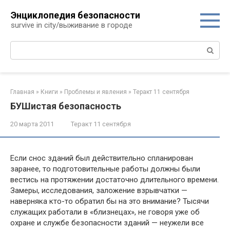
Перейти
Энциклопедия безопасности
к
survive in city/выживание в городе
контенту
Поиск:
Главная
»
Книги
»
Проблемы и явления
»
Теракт 11 сентября
БУШистая безопасность
20 марта 2011
Теракт 11 сентября
Если снос зданий был действительно спланирован
заранее, то подготовительные работы должны были
вестись на протяжении достаточно длительного времени.
Замеры, исследования, заложение взрывчатки —
наверняка кто-то обратил бы на это внимание? Тысячи
служащих работали в «близнецах», не говоря уже об
охране и службе безопасности зданий — неужели все