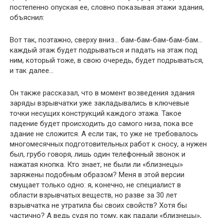
постепенно опуская ее, словно показывая этажи здания,
объяснил:
Вот так, поэтажно, сверху вниз… бам-бам-бам-бам-бам…
каждый этаж будет подрываться и падать на этаж под
ним, который тоже, в свою очередь, будет подрываться,
и так далее…
Он также рассказал, что в момент возведения здания
заряды взрывчатки уже закладывались в ключевые
точки несущих конструкций каждого этажа. Такое
падение будет происходить до самого низа, пока все
здание не сложится. А если так, то уже не требовалось
многомесячных подготовительных работ к сносу, а нужен
был, грубо говоря, лишь один телефонный звонок и
нажатая кнопка. Кто знает, не были ли «близнецы»
заряжены подобным образом? Меня в этой версии
смущает только одно: я, конечно, не специалист в
области взрывчатых веществ, но разве за 30 лет
взрывчатка не утратила бы своих свойств? Хотя бы
частично? А ведь судя по тому, как падали «близнецы»,