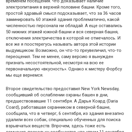
временем посещения. Что доказывает наличие
электропитания в верхней половине башни. Кроме того,
простой здравый смысл подсказывает, что за 36 часов
заминировать 60 этажей здания проблематично, какой
численностью персонала ни обладай. А еще оставались
50 нижних этажей южной башни и вся северная башня,
отключения электричества в которой не отмечалось. И
все же я поостерегусь называть автора этой истории
выдумщиком. Возможно, он что-то преувеличил, что-то
переоценил. Тем не менее, саму версию я вынужден
признать несостоятельной, несмотря на всю ее
первоначальную «вкусность». Однако к мистеру Форбсу
мы еще вернемся.
Второе свидетельство предоставил New York Newsday,
сообщивший об ослаблении охраны башен в дни,
предшествовавшие 11 сентября. А Дарья Коард (Daria
Coard), работавшая охранником в северной башне,
сообщила, что в четверг, 6 сентября, из здания внезапно
удалили всех собак, специально обученных для поиска
взрывчатых веществ. Впрочем, здесь тоже есть