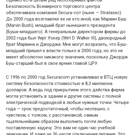
Однако есть целый ряд неоспоримых фактов.
Безопасность Всемирного торгового центра
обеспечивала компания Secura-сот (ныне — Stratasec).
До 2000 года возглавлял ее не кто иной, как Марвин Буш
(Marvin Bush), младший брат нынешнего президента
(Буша-младшего). А генеральным директором фирмы до
2002 года был Уирт Уокер (Wirt D. Walker III), двоюродный
брат Марвина и Джорджа. Мне могут возразить, что Буш-
младший пришел к власти только в 2000 году, но это не
имеет абсолютно никакого значения, поскольку Джордж
Буш-старший был в свое время главой ЦРУ.
С 1996 по 2000 год Securacom устанавливал в ВТЦ новую
систему безопасности стоимостью в 8,3 миллиона
долларов. А ведь под прикрытием этого действа фирма
могла установить в здании и другие системы с полной
электрической подводкой в любые нужные точки. Четыре
года — срок предостаточный, чтобы неспешно, с
чувством, с толком, с расстановкой, самым
тщательнейшим образом выполнить почти любую
поставленную задачу. Это вам не один час учебной
эвакуации. И даже не 36 часов отключения питания. Это