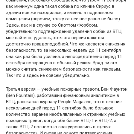
сомнения, поскольку сообщается, что утром 11 сентября
как минимум одна такая собака по кличке Сириус в
здании все же находилась, и именно в подвальном
помещении (впрочем, толку от нее все равно не было).
Здесь, как и в случае со Скоттом Форбсом,
убедительного подтверждения удаления собак из ВТЦ
мне найти не удалось, хотя эта версия кажется
достаточно правдоподобной. Что же касается снижения
безопасности, то за несколько недель до 11 сентября
она как раз была усилена, а непосредственно перед 11
сентября возвращена в обычный режим. Вряд ли это
можно считать снижением безопасности как таковым.
Так что и здесь не совсем убедительно.
Третья версия — учебные пожарные тревоги. Бен Фаунтэн
(Ben Fountain), работавший финансовым аналитиком в
ВТЦ, рассказал журналу People Magazine, что в течение
нескольких дней перед 11 сентября было большое
количество заранее необъявленных и странных учебных
пожарных тревог, когда обе башни ВТЦ-1 и ВТЦ-2, а
также ВТЦ-7 полностью эвакуировались в «целях
безопасности». И снова ни одного подтверждения