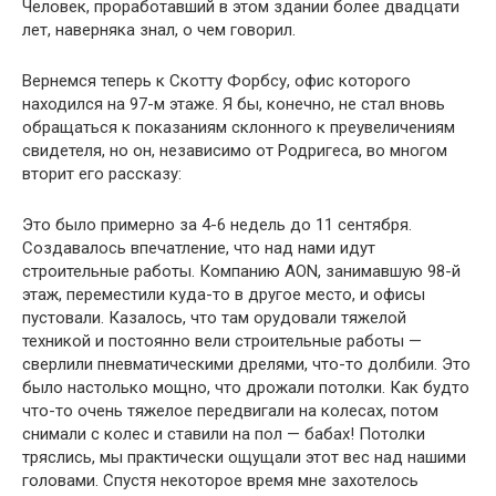
Человек, проработавший в этом здании более двадцати
лет, наверняка знал, о чем говорил.
Вернемся теперь к Скотту Форбсу, офис которого
находился на 97-м этаже. Я бы, конечно, не стал вновь
обращаться к показаниям склонного к преувеличениям
свидетеля, но он, независимо от Родригеса, во многом
вторит его рассказу:
Это было примерно за 4-6 недель до 11 сентября.
Создавалось впечатление, что над нами идут
строительные работы. Компанию AON, занимавшую 98-й
этаж, переместили куда-то в другое место, и офисы
пустовали. Казалось, что там орудовали тяжелой
техникой и постоянно вели строительные работы —
сверлили пневматическими дрелями, что-то долбили. Это
было настолько мощно, что дрожали потолки. Как будто
что-то очень тяжелое передвигали на колесах, потом
снимали с колес и ставили на пол — бабах! Потолки
тряслись, мы практически ощущали этот вес над нашими
головами. Спустя некоторое время мне захотелось