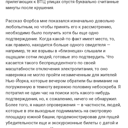
прилегающих к ВТЦ улицах спустя буквально считанные
минуты после крушения.
Рассказ Форбса мне показался изначально довольно
любопытным, но чтобы принять его к рассмотрению,
необходимо было получить хотя бы еще одно
подтверждение. Когда какой-то факт имеет место, то,
как правило, находится больше одного свидетеля —
например, те же взрывы в «близнецах» слышали и
ощущали сотни людей, готовые это подтвердить. Что
касается такого беспрецедентного по своей
масштабности отключения электропитания, то оно
наверняка не могло пройти незамеченным для жителей
Нью-Йорка, которые вечером обратили бы внимание на
погруженную в темноту верхнюю половину небоскреба. Я
потратил не один час на поиски хоть какого-нибудь
подтверждения, но, к сожалению, ничего не обнаружил.
Более того, я нашел опровержения — в частности, людей,
которые в эти выходные поднимались на смотровую
площадку южной башни, продемонстрировав для пущей
убедительности еще и экскурсионные билеты с датой и