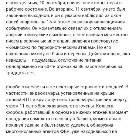
в понедельник, 10 сентября, привел все компьютеры в
рабочее состояние. Во вторник, 11 сентября, у него был
законный выходной, и он с ужасом наблюдал из окон
своей квартиры на 15-м этаже за разворачивающимися
событиями. Он моментально связал их с отключением
энергии в минувшие выходные, о чем написал множество
писем в различные инстанции, включая пресловутую
«Комиссию по террористическим атакам». Но его
показания никому не были интересны. Действительно, эка
невидаль — подумаешь, отключение питания
одновременно на 60-ти этажах на 36 часов впервые за
тридцать лет.
Форбс отмечает и еще некоторые странности тех дней. В
частности, видеокамеры, установленные на крыше
зданий ВТЦ и круглосуточно транслирующие вид сверху,
утром 11 сентября оказались отключены. Коллега
Форбса, работавший в одном из нижних этажей в момент
попадания самолета в северную башню, моментально
покинул здание и был немало удивлен, обнаружив
многочисленных агентов ФБР, уже находившихся на