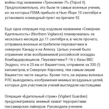
войны под названием «Треножник-П» {Tripod II).
Предположительно, это были те самые военные учения,
из-за которых FEMA прибыло в Нью-Йорк 10 сентября и
установило командный пункт на причале 92.
Еще одна операция под кодовым названием «Северная
бдительность» {Northern Vigilance) планировалась за
несколько месяцев до 11 сентября и, в числе прочего,
отправила военные истребители-перехватчики в
северную Канаду и на Аляску. Целью учений было
отражение атак воображаемой российской эскадры
бомбардировщиков. Перехватчики F-16 с базы ВВС
Эндрюс, что в 25 км от Вашингтона, отправили за 330 (!)
километров, в Северную Каролину, тем самым лишив
Вашингтон части защиты. Кроме того, на экраны военных
РЛС выводились изображения мнимых воздушных целей,
которые для участников учений выглядели настоящими.
Операция «Бдительный страж» {Vigilant Guardian)
предусматривала. мнимый захват террористами
пассажирских лайнеров. Руководила учением