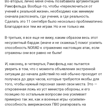
Во-вторых, лично меня очень позабавила аргументация
Рамсфельда. Вообще-то, чтобы «переключиться от
учений к реальной жизни», необходимо как минимум
сначала распознать, где учения, а где реальность.
Сделать это 11 сентября было несколько проблематично.
Благодаря все тем же играм. Но и не только им.
В-третьих, я все еще не вижу, каким образом весь этот
несусветный бардак (иначе и не скажешь!) помог усилить
способность NORAD к отражению настоящих атак, если
отражены они все равно не были!
И, наконец, в-четвертых, Рамсфельд нас пытается
уверить в том, что с момента объявления экстренной
ситуации до начала действий по ней обычно проходит от
получаса до двух часов, которые требуются якобы для
того, чтобы нужный персонал занял свои места. Это —
откровенная ложь из уст министра обороны, и его
позицию по остальным вопросам она усиливает
примерно так же, как и военные игры «усилили»
способность американских ПВО реагировать на