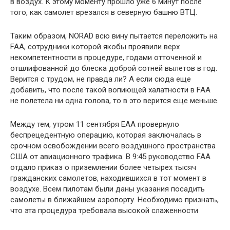
в воздух. К этому моменту прошло уже 6 минут после
того, как самолет врезался в северную башню ВТЦ.
Таким образом, NORAD всю вину пытается переложить на
FAA, сотрудники которой якобы проявили верх
некомпетентности в процедуре, годами отточенной и
отшлифованной до блеска доброй сотней вылетов в год.
Верится с трудом, не правда ли? А если сюда еще
добавить, что после такой вопиющей халатности в FAA
не полетела ни одна голова, то в это верится еще меньше.
Между тем, утром 11 сентября ЕАА провернуло
беспрецедентную операцию, которая заключалась в
срочном освобождении всего воздушного пространства
США от авиационного трафика. В 9:45 руководство FAA
отдало приказ о приземлении более четырех тысяч
гражданских самолетов, находившихся в тот момент в
воздухе. Всем пилотам были даны указания посадить
самолеты в ближайшем аэропорту. Необходимо признать,
что эта процедура требовала высокой слаженности