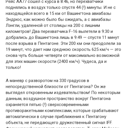
Рейс АА77 сошел с курса в 8:46, но перехватчики
поднялись в воздух только спустя 44 (!) минуты. И не с
находящейся всего в 15 км от Вашингтона авиабазы
Эндрюс, как можно было бы ожидать, а с авиабазы
Лэнгли, удаленной от столицы на 200 с лишним
километров! Два перехватчика F-16 вылетели в 9:30 и
добрались до Вашингтона лишь в 9:49 — спустя 11 минут
после взрыва в Пентагоне. Эти 200 км они преодолели за
19 минут, что дает нам среднюю скорость 625 км/ч — это
снова чуть больше четверти от максимально возможной
для этих машин скорости (2400 км/ч). Чудеса, да и
только!
А маневр с разворотом на 330 градусов в
непосредственной близости от Пентагона? Он же
выглядел откровенным издевательством! По некоторым
данным, воздушное пространство вокруг Пентагона
охраняется пятью (!) сверхсовременными
противоракетными комплексами, которые срабатывают
автоматически в случае приближения к Пентагону
объекта, не передающего дружественный сигнал IFF.