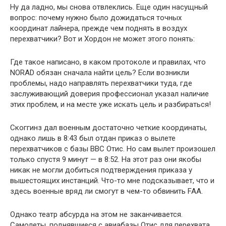
Ну да ладно, мы снова отвлеклись. Еще один насущный
вопрос: почему нужно было дожидаться точных
координат лайнера, прежде чем поднять в воздух
перехватчики? Вот и Хордон не может этого понять:
Где такое написано, в каком протоколе и правилах, что
NORAD обязан сначала найти цель? Если возникли
проблемы, надо направлять перехватчики туда, где
заслуживающий доверия профессионал указал наличие
этих проблем, и на месте уже искать цель и разбираться!
Скоггинз дал военным достаточно четкие координаты,
однако лишь в 8:43 был отдан приказ о вылете
перехватчиков с базы ВВС Отис. Но сам вылет произошел
только спустя 9 минут — в 8:52. На этот раз они якобы
никак не могли добиться подтверждения приказа у
вышестоящих инстанций. Что-то мне подсказывает, что и
здесь военные вряд ли смогут в чем-то обвинить FAA.
Однако театр абсурда на этом не заканчивается.
Самолеты, поднявшиеся с авиабазы Отис для перехвата