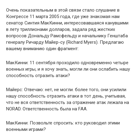
Очень показательным в этой связи стало слушание в
Конгрессе 11 марта 2005 года, где уже знакомая нам
сенатор Синтия МакКинни, интересовавшаяся канувшими
в лету триллионами долларов, задала ряд жестких
вопросов Дональду Рамсфельду и начальнику Генштаба
генералу Ричарду Майер-су (Richard Myers). Предлагаю
вашему вниманию один фрагмент:
МакКинни: 11 сентября проходило одновременно четыре
военных игры, и я хочу знать, могли ли они ослабить нашу
способность отразить атаки?
Майерс: Отвечаю: нет, не могли. более того, они усилили
нашу способность отразить атаки в тот день, учитывая,
что не вся ответственность за отражение атак лежала на
NORAD. Ответственность была на FAA.
МакКинни: Позвольте спросить: кто руководил этими
военными играми?