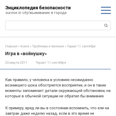
Перейти
Энциклопедия безопасности
к
survive in city/выживание в городе
контенту
Поиск:
Главная
»
Книги
»
Проблемы и явления
»
Теракт 11 сентября
Игра в «войнушку»
20 марта 2011
Теракт 11 сентября
Как правило, у человека в условиях неожиданно
возникшего шока обостряется восприятие, и он в такие
моменты запоминает детали окружающей обстановки, на
которые в обычной ситуации не обратил бы внимания.
К примеру, вряд ли вы в состоянии вспомнить, что ели на
завтрак даже неделю назад, если в это время не