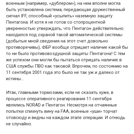
военным (например, «дублером»), на нем вполне могла
быть установлена система, передающая дружественный
сигнал IFF, способный «усыпить» наземную защиту
Пентагона. И хотя я не готов со стопроцентной
уверенностью утверждать, что Пентагон действительно
находился под охраной такой автоматической системы
(добытые мной сведения на этот счет довольно
противоречивы), ФБР вообще отрицает наличие какой бы
то ни было противовоздушной защиты Пентагона! С тем
же успехом они могли бы пытаться отрицать наличие в
США службы ПВО как таковой. Впрочем, по состоянию на
11 сентября 2001 года это было не так уж и далеко от
истины…
Итак, главными тормозами, если не сказать хуже, в
процессе оперативного реагирования 11 сентября
являлись NORAD и Пентагон. Несмотря на отчаянные
попытки спихнуть вину на FAA, военные «уши» торчат
отовсюду и видны на каждом этапе операции. И отнюдь
не случайно.