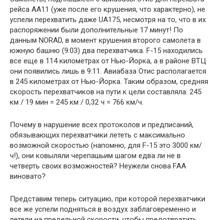
рейса АА11 (уже после его крушения, что характерно), не
успели перехватить даже UA175, несмотря на то, что в их
распоряжении были дополнительные 17 минут! По
данным NORAD, в момент крушения второго самолета в
южную башню (9:03) два перехватчика. F-15 находились
все еще в 114 километрах от Нью-Йорка, а в районе ВТЦ
они появились лишь в 9:11. Авиабаза Отис располагается
в 245 километрах от Нью-Йорка. Таким образом, средняя
скорость перехватчиков на пути к цели составляла: 245
км / 19 мин = 245 км / 0,32 ч = 766 км/ч.
Почему в нарушение всех протоколов и предписаний,
обязывающих перехватчики лететь с максимально
возможной скоростью (напомню, для F-15 это 3000 км/
ч!), они ковыляли черепашьим шагом едва ли не в
четверть своих возможностей? Неужели снова FAA
виновато?
Представим теперь ситуацию, при которой перехватчики
все же успели подняться в воздух заблаговременно и
летели на предельной скорости, чтобы предотвратить