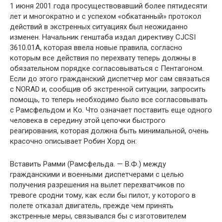
1 июня 2001 года просуществовавший более пятидесяти
лет и многократно и с успехом «обкатанный» протокол
действий в экстренных ситуациях был неожиданно
изменен. Начальник генштаба издал директиву CJCSI
3610.01A, которая ввела новые правила, согласно
которым все действия по перехвату теперь должны в
обязательном порядке согласовываться с Пентагоном.
Если до этого гражданский диспетчер мог сам связаться
с NORAD и, сообщив об экстренной ситуации, запросить
помощь, то теперь необходимо было все согласовывать
с Рамсфельдом и Ко. Что означает поставить еще одного
человека в середину этой цепочки быстрого
реагирования, которая должна быть минимальной, очень
красочно описывает Робин Хорд он:
Вставить Рамми (Рамсфельда. — В.Ф.) между
гражданскими и военными диспетчерами с целью
получения разрешения на вылет перехватчиков по
тревоге сродни тому, как если бы пилот, у которого в
полете отказал двигатель, прежде чем принять
экстренные меры, связывался бы с изготовителем