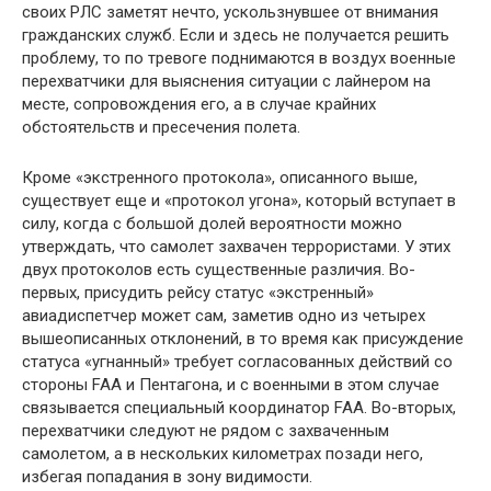
своих РЛС заметят нечто, ускользнувшее от внимания
гражданских служб. Если и здесь не получается решить
проблему, то по тревоге поднимаются в воздух военные
перехватчики для выяснения ситуации с лайнером на
месте, сопровождения его, а в случае крайних
обстоятельств и пресечения полета.
Кроме «экстренного протокола», описанного выше,
существует еще и «протокол угона», который вступает в
силу, когда с большой долей вероятности можно
утверждать, что самолет захвачен террористами. У этих
двух протоколов есть существенные различия. Во-
первых, присудить рейсу статус «экстренный»
авиадиспетчер может сам, заметив одно из четырех
вышеописанных отклонений, в то время как присуждение
статуса «угнанный» требует согласованных действий со
стороны FAA и Пентагона, и с военными в этом случае
связывается специальный координатор FAA. Во-вторых,
перехватчики следуют не рядом с захваченным
самолетом, а в нескольких километрах позади него,
избегая попадания в зону видимости.