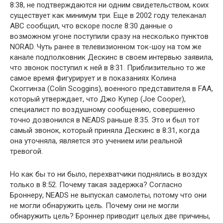
8:38, не подтверждаются ни одним свидетельством, коих
существует как минимум три. Еще в 2002 году телеканал
ABC сообщил, что вскоре после 8:30 данные о
возможном угоне поступили сразу на несколько пунктов
NORAD. Чуть ранее в телевизионном ток-шоу на том же
канале подполковник Дескинс в своем интервью заявила,
что звонок поступил к ней в 8:31. Приблизительно то же
самое время фигурирует и в показаниях Колина
Скоггинза (Colin Scoggins), военного представителя в FAA,
который утверждает, что Джо Купер (Joe Cooper),
специалист по воздушному сообщению, совершенно
точно дозвонился в NEADS раньше 8:35. Это и был тот
самый звонок, который приняла Дескинс в 8:31, когда
она уточняла, является это учением или реальной
тревогой.
Но как бы то ни было, перехватчики поднялись в воздух
только в 8:52. Почему такая задержка? Согласно
Броннеру, NEADS не выпускал самолеты, потому что они
не могли обнаружить цель. Почему они не могли
обнаружить цель? Броннер приводит целых две причины,