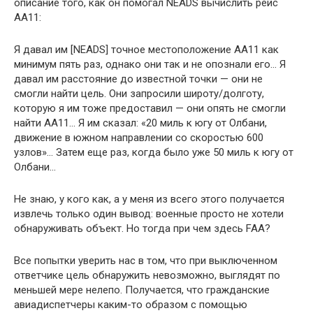
описание того, как он помогал NEADS вычислить рейс
АА11:
Я давал им [NEADS] точное местоположение АА11 как
минимум пять раз, однако они так и не опознали его… Я
давал им расстояние до известной точки — они не
смогли найти цель. Они запросили широту/долготу,
которую я им тоже предоставил — они опять не смогли
найти АА11… Я им сказал: «20 миль к югу от Олбани,
движение в южном направлении со скоростью 600
узлов»… Затем еще раз, когда было уже 50 миль к югу от
Олбани…
Не знаю, у кого как, а у меня из всего этого получается
извлечь только один вывод: военные просто не хотели
обнаруживать объект. Но тогда при чем здесь FAA?
Все попытки уверить нас в том, что при выключенном
ответчике цель обнаружить невозможно, выглядят по
меньшей мере нелепо. Получается, что гражданские
авиадиспетчеры каким-то образом с помощью