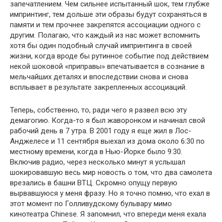
запечатлением. Чем сильнее испытанный шок, тем глубже
импринтинг, тем дольше эти образы будут сохраняться в
памяти и тем прочнее закрепятся ассоциации одного с
другим. Полагаю, что каждый из нас может вспомнить
хотя бы один подобный случай импринтинга в своей
жизни, когда вроде бы рутинное событие под действием
некой шоковой «приправы» впечатывается в сознание в
мельчайших деталях и впоследствии снова и снова
всплывает в результате закрепленных ассоциаций.
Теперь, собственно, то, ради чего я развел всю эту
демагогию. Когда-то я был жаворонком и начинал свой
рабочий день в 7 утра. В 2001 году я еще жил в Лос-
Анджелесе и 11 сентября выехал из дома около 6:30 по
местному времени, когда в Нью-Йорке было 9:30.
Включив радио, через несколько минут я услышал
шокировавшую весь мир новость о том, что два самолета
врезались в башни ВТЦ. Скромно опущу первую
вырвавшуюся у меня фразу. Но я точно помню, что ехал в
этот момент по Голливудскому бульвару мимо
кинотеатра Chinese. Я запомнил, что впереди меня ехала