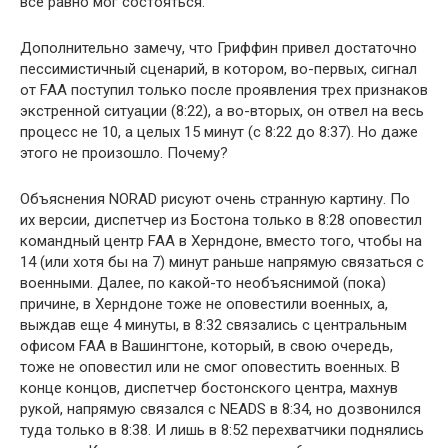
все равно мог состояться.
Дополнительно замечу, что Гриффин привел достаточно
пессимистичный сценарий, в котором, во-первых, сигнал
от FAA поступил только после проявления трех признаков
экстренной ситуации (8:22), а во-вторых, он отвел на весь
процесс не 10, а целых 15 минут (с 8:22 до 8:37). Но даже
этого не произошло. Почему?
Объяснения NORAD рисуют очень странную картину. По
их версии, диспетчер из Бостона только в 8:28 оповестил
командный центр FAA в Херндоне, вместо того, чтобы на
14 (или хотя бы на 7) минут раньше напрямую связаться с
военными. Далее, по какой-то необъяснимой (пока)
причине, в Херндоне тоже не оповестили военных, а,
выждав еще 4 минуты, в 8:32 связались с центральным
офисом FAA в Вашингтоне, который, в свою очередь,
тоже не оповестил или не смог оповестить военных. В
конце концов, диспетчер бостонского центра, махнув
рукой, напрямую связался с NEADS в 8:34, но дозвонился
туда только в 8:38. И лишь в 8:52 перехватчики поднялись