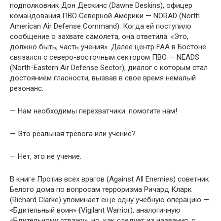
подполковник Дон Дескинс (Dawne Deskins), офицер
командования ПВО Северной Америки — NORAD (North
American Air Defense Command). Когда ей поступило
сообщение о захвате самолета, она ответила: «Это,
должно быть, часть учения». Далее центр FAA в Бостоне
связался с северо-восточным сектором ПВО — NEADS
(North-Eastern Air Defense Sector), диалог с которым стал
достоянием гласности, вызвав в свое время немалый
резонанс:
— Нам необходимы перехватчики. помогите нам!
— Это реальная тревога или учение?
— Нет, это не учение.
В книге Против всех врагов (Against All Enemies) советник
Белого дома по вопросам терроризма Ричард Кларк
(Richard Clarke) упоминает еще одну учебную операцию —
«Бдительный воин» {Vigilant Warrior), аналогичную
«Бдительному стражу», но, как следует из названия, с