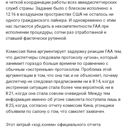
и четкой координации работы всех авиадиспетчерских
служб страны. Задание было с блеском исполнено: к
12:16 в воздушном пространстве США не осталось ни
одного гражданского лайнера. И одновременно с этим
нас пытаются убедить в некомпетентности FAA при
исполнении процедуры, сотни раз отработанной и
ставшей фактически рутинной.
Комиссия Кина аргументирует задержку реакции FAA тем,
что диспетчеры следовали протоколу «угона», который
занимает гораздо больше времени по сравнению с
обычным «экстренным» протоколом. Проблема этой
аргументации в том, что она так и не объясняет, почему
диспетчер не следовал предписаниям ни в 8:14, когда
экстренная ситуация стала более чем вероятной, ни в
8:21, когда она стала совсем очевидной. Между тем
информация именно об угоне самолета поступила лишь в
8:25, когда, согласно отчету комиссии Кина, угонщики
объявили по салону о том, что самолет захвачен.
Этот хитрый «ход конем» официального отчета