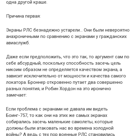
одна другой краше.
Причина первая:
Экраны РЛС безнадежно устарели… Они были невероятно
анахроничными по сравнению с экранами у гражданских
авиаслужб.
Даже если предположить, что это так, то аргумент сам по
себе абсурдный, поскольку способность засечь цель
никоим образом не определяется качеством экрана, а
зависит исключительно от мощности и качества самого
локатора. Броннер откровенно путает два совершенно
разных понятия, и Робин Хордон на это иронично
замечает:
Если проблема с экранами не давала им видеть
Боинг-757, то как они на этих же самых экранах
собирались засечь маленькие самолеты, которые
должны были атаковать нас во времена холодной
войны? А ведь с тех пор военные РЛС становились