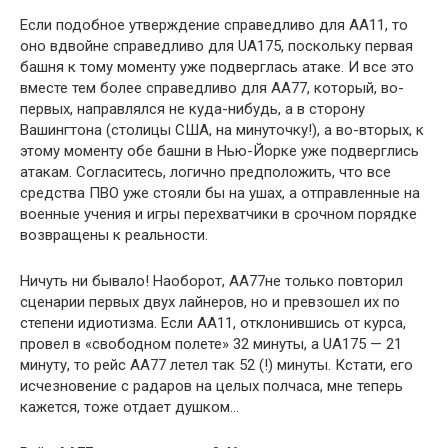
Если подобное утверждение справедливо для АА11, то
оно вдвойне справедливо для UA175, поскольку первая
башня к тому моменту уже подверглась атаке. И все это
вместе тем более справедливо для АА77, который, во-
первых, направлялся не куда-нибудь, а в сторону
Вашингтона (столицы США, на минуточку!), а во-вторых, к
этому моменту обе башни в Нью-Йорке уже подверглись
атакам. Согласитесь, логично предположить, что все
средства ПВО уже стояли бы на ушах, а отправленные на
военные учения и игры перехватчики в срочном порядке
возвращены к реальности.
Ничуть ни бывало! Наоборот, АА77не только повторил
сценарии первых двух лайнеров, но и превзошел их по
степени идиотизма. Если АА11, отклонившись от курса,
провел в «свободном полете» 32 минуты, a UA175 — 21
минуту, то рейс АА77 летел так 52 (!) минуты. Кстати, его
исчезновение с радаров на целых полчаса, мне теперь
кажется, тоже отдает душком…