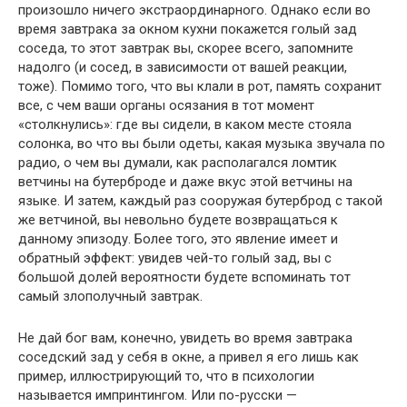
произошло ничего экстраординарного. Однако если во
время завтрака за окном кухни покажется голый зад
соседа, то этот завтрак вы, скорее всего, запомните
надолго (и сосед, в зависимости от вашей реакции,
тоже). Помимо того, что вы клали в рот, память сохранит
все, с чем ваши органы осязания в тот момент
«столкнулись»: где вы сидели, в каком месте стояла
солонка, во что вы были одеты, какая музыка звучала по
радио, о чем вы думали, как располагался ломтик
ветчины на бутерброде и даже вкус этой ветчины на
языке. И затем, каждый раз сооружая бутерброд с такой
же ветчиной, вы невольно будете возвращаться к
данному эпизоду. Более того, это явление имеет и
обратный эффект: увидев чей-то голый зад, вы с
большой долей вероятности будете вспоминать тот
самый злополучный завтрак.
Не дай бог вам, конечно, увидеть во время завтрака
соседский зад у себя в окне, а привел я его лишь как
пример, иллюстрирующий то, что в психологии
называется импринтингом. Или по-русски —