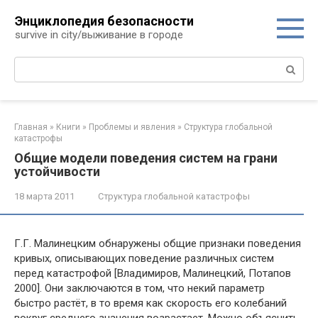
Перейти
Энциклопедия безопасности
к
survive in city/выживание в городе
контенту
Поиск:
Главная
»
Книги
»
Проблемы и явления
»
Структура глобальной
катастрофы
Общие модели поведения систем на грани
устойчивости
18 марта 2011
Структура глобальной катастрофы
Г.Г. Малинецким обнаружены общие признаки поведения
кривых, описывающих поведение различных систем
перед катастрофой [Владимиров, Малинецкий, Потапов
2000]. Они заключаются в том, что некий параметр
быстро растёт, в то время как скорость его колебаний