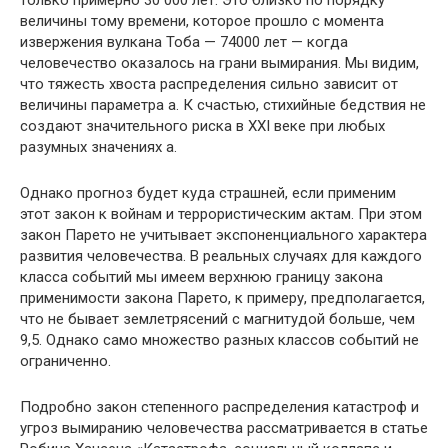
только примерно 30 000 лет. Это близко по порядку
величины тому времени, которое прошло с момента
извержения вулкана Тоба — 74000 лет — когда
человечество оказалось на грани вымирания. Мы видим,
что тяжесть хвоста распределения сильно зависит от
величины параметра а. К счастью, стихийные бедствия не
создают значительного риска в XXI веке при любых
разумных значениях а.
Однако прогноз будет куда страшней, если применим
этот закон к войнам и террористическим актам. При этом
закон Парето не учитывает экспоненциального характера
развития человечества. В реальных случаях для каждого
класса событий мы имеем верхнюю границу закона
применимости закона Парето, к примеру, предполагается,
что не бывает землетрясений с магнитудой больше, чем
9,5. Однако само множество разных классов событий не
ограниченно.
Подробно закон степенного распределения катастроф и
угроз вымиранию человечества рассматривается в статье