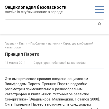
Перейти
Энциклопедия безопасности
к
survive in city/выживание в городе
контенту
Поиск:
Главная
»
Книги
»
Проблемы и явления
»
Структура глобальной
катастрофы
Принцип Парето
18 марта 2011
Структура глобальной катастрофы
Это эмпирическое правило введено социологом
Вильфредом Парето. Принцип Парето подробно
рассмотрен применительно к разнообразным
катастрофам в книге «Риск. Устойчивое развитие.
Синергетика» [Владимиров, Малинецкий, Потапов 2000].
Суть Принципа Парето заключается в следующем: