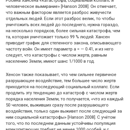
Робина Хансена «Катастрофа, социальный коллапс и
человеческое вымирание» [Hanson 2008]. Он отмечает,
что важным фактором является разброс живучести
отдельных людей. Если этот разброс велик, то чтобы
уничтожить всех людей до последнего, нужна гораздо,
на несколько порядков, более сильная катастрофа, чем
та, которая уничтожает только 99 % людей. Хансен
приводит график для степенного закона, описывающего
частоту войн. Он имеет параметр а = — 0.41, и из него
следует, что катастрофы с числом жертв, равным
населению Земли, имеют шанс 1/1000 в год.
Хенсон также показывает, что чем сильнее первичное
разрушающее воздействие, тем большее число жертв
приходится на последующий социальный коллапс. Если
продлить эту тенденцию до катастроф с числом жертв
порядка населения Земли, то получается, «что из каждый
50 человек, выживших сразу после разрушающего
воздействия, только один выживет после следующий за
ним социальной катастрофы» [Hanson 2008]. С учётом
того, что по последнем данным устойчивы популяция
млекопитающих требует не менее 1000 особей, и с