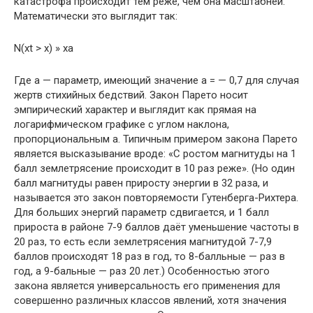
катастрофа происходит тем реже, чем она масштабней.
Математически это выглядит так:
N(xt > x) » xa
Где а — параметр, имеющий значение a = — 0,7 для случая
жертв стихийных бедствий. Закон Парето носит
эмпирический характер и выглядит как прямая на
логарифмическом графике с углом наклона,
пропорциональным а. Типичным примером закона Парето
является высказывание вроде: «С ростом магнитуды на 1
балл землетрясение происходит в 10 раз реже». (Но один
балл магнитуды равен приросту энергии в 32 раза, и
называется это закон повторяемости Гутенберга-Рихтера.
Для больших энергий параметр сдвигается, и 1 балл
прироста в районе 7-9 баллов даёт уменьшение частоты в
20 раз, то есть если землетрясения магнитудой 7-7,9
баллов происходят 18 раз в год, то 8-балльные — раз в
год, а 9-бальные — раз 20 лет.) Особенностью этого
закона является универсальность его применения для
совершенно различных классов явлений, хотя значения