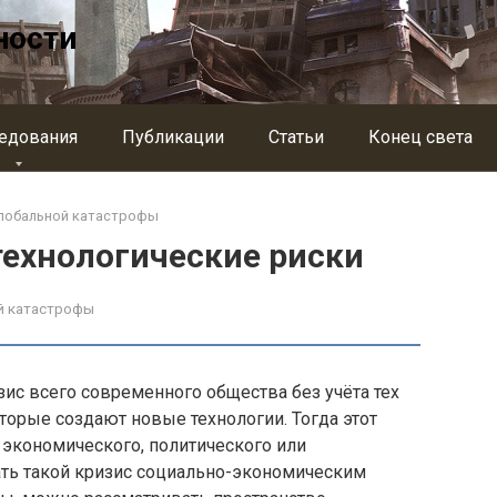
ности
едования
Публикации
Статьи
Конец света
глобальной катастрофы
технологические риски
й катастрофы
ис всего современного общества без учёта тех
торые создают новые технологии. Тогда этот
 экономического, политического или
ать такой кризис социально-экономическим