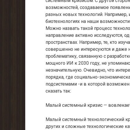
системным кризисом. С другой сторо
возможностей, создаваемое появлени
разных новых технологий. Например, 
биотехнологиях на наши возможности
Можно назвать такой процесс технол
направление активно исследуются, одн
пространствах. Например, те, кто изуча
совершенно не интересуются и даже 
проблематику, связанную с разработко
мощного ИИ к 2030 году, не упоминаю
незначительную. Очевидно, что интер
порядка, где социально-экономическа
подсистемами -и в которой возможен
сказать так:
Малый системный кризис — вовлекает
Малый системный технологический кр
других и сложные технологические к