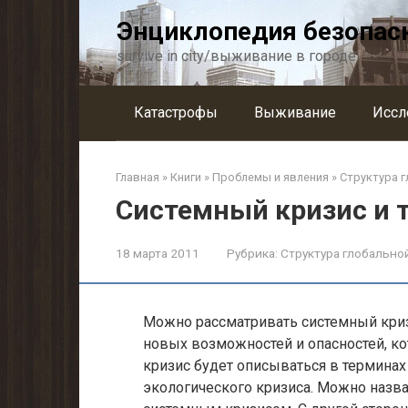
Перейти
Энциклопедия безопас
к
контенту
survive in city/выживание в городе
Катастрофы
Выживание
Иссл
Главная
»
Книги
»
Проблемы и явления
»
Структура 
Системный кризис и 
18 марта 2011
Рубрика:
Структура глобально
Можно рассматривать системный криз
новых возможностей и опасностей, ко
кризис будет описываться в терминах
экологического кризиса. Можно назв