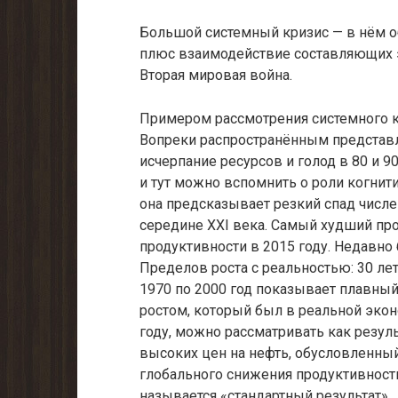
Большой системный кризис — в нём об
плюс взаимодействие составляющих э
Вторая мировая война.
Примером рассмотрения системного к
Вопреки распространённым представл
исчерпание ресурсов и голод в 80 и 9
и тут можно вспомнить о роли когни
она предсказывает резкий спад числе
середине XXI века. Самый худший про
продуктивности в 2015 году. Недавно
Пределов роста с реальностью: 30 лет 
1970 по 2000 год показывает плавный
ростом, который был в реальной экон
году, можно рассматривать как резуль
высоких цен на нефть, обусловленный
глобального снижения продуктивност
называется «стандартный результат».