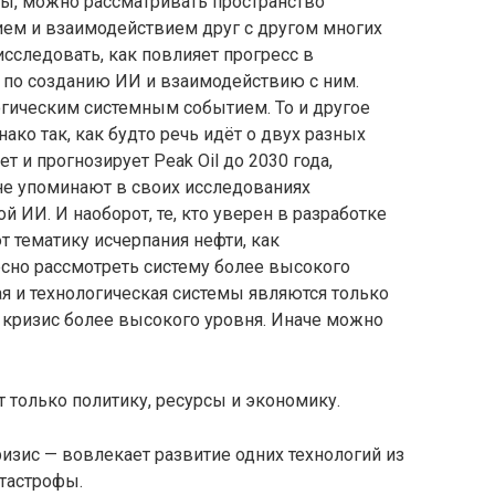
ны, можно рассматривать пространство
ем и взаимодействием друг с другом многих
исследовать, как повлияет прогресс в
 по созданию ИИ и взаимодействию с ним.
огическим системным событием. То и другое
ако так, как будто речь идёт о двух разных
ет и прогнозирует Peak Oil до 2030 года,
не упоминают в своих исследованиях
й ИИ. И наоборот, те, кто уверен в разработке
т тематику исчерпания нефти, как
есно рассмотреть систему более высокого
я и технологическая системы являются только
 кризис более высокого уровня. Иначе можно
 только политику, ресурсы и экономику.
изис — вовлекает развитие одних технологий из
атастрофы.