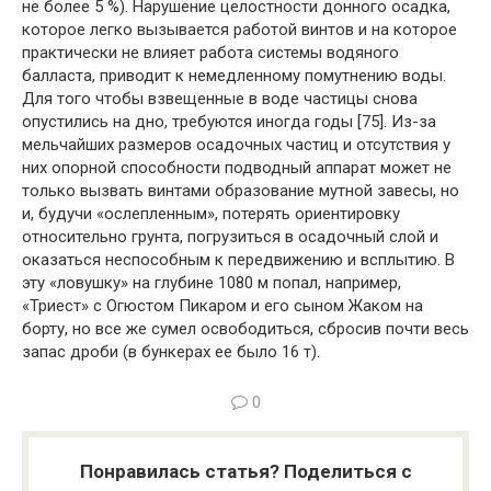
не более 5 %). Нарушение целостности донного осадка,
которое легко вызывается работой винтов и на которое
практически не влияет работа системы водяного
балласта, приводит к немедленному помутнению воды.
Для того чтобы взвещенные в воде частицы снова
опустились на дно, требуются иногда годы [75]. Из-за
мельчайших размеров осадочных частиц и отсутствия у
них опорной способности подводный аппарат может не
только вызвать винтами образование мутной завесы, но
и, будучи «ослепленным», потерять ориентировку
относительно грунта, погрузиться в осадочный слой и
оказаться неспособным к передвижению и всплытию. В
эту «ловушку» на глубине 1080 м попал, например,
«Триест» с Огюстом Пикаром и его сыном Жаком на
борту, но все же сумел освободиться, сбросив почти весь
запас дроби (в бункерах ее было 16 т).
0
Понравилась статья? Поделиться с