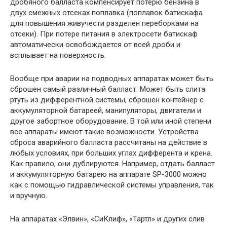
дробяного балласта компенсирует потерю бензина в
двух смежных отсеках поплавка (поплавок батискафа
для повышения живучести разделен переборками на
отсеки). При потере питания в электросети батискаф
автоматически освобождается от всей дроби и
всплывает на поверхность.
Вообще при аварии на подводных аппаратах может быть
сброшен самый различный балласт. Может быть слита
ртуть из дифферентной системы, сброшен контейнер с
аккумуляторной батареей, манипуляторы, двигатели и
другое забортное оборудование. В той или иной степени
все аппараты имеют такие возможности. Устройства
сброса аварийного балласта рассчитаны на действие в
любых условиях, при больших углах дифферента и крена.
Как правило, они дублируются. Например, отдать балласт
и аккумуляторную батарею на аппарате SP-3000 можно
как с помощью гидравлической системы управления, так
и вручную.
На аппаратах «Элвин», «СиКлиф», «Тартл» и других слив