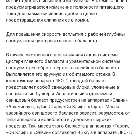
магнита дробь высыпается из бункера. В схеме клапана
предусматривается изменение полярности питающего
тока для размагничивания дроби с целью
предотвращения слипания ее в комки.
Для повышения скорости всплытия с рабочей глубины
продуваются цистерны главного балласта.
В случае экстренного всплытия или отказа системы
цистерн главного балласта и уравнительной системы
предусмотрен сброс твердого аварийного балласта.
Выполняется это вручную из обитаемого отсека. В
конструкции аппарата ЛЕО-1 твердый балласт
представляет собой свинцовые блоки, уложенные в
специальные бункеры. Аналогичный отдаваемый
свинцовый балласт предусмотрен на аппаратах «Элвин»,
«Алюминаут», «Дип Стар», «Си Клиф», «Тартл». Масса
аварийного свинцового балласта зависит, разумеется, от
типа аппарата и колеблется в довольно широких
пределах. Так, масса этого балласта в аппаратах «Тартл»,
«Си Клиф» и «Элвин» составляет 45 кг, а в аппарате ЛЕО-1,