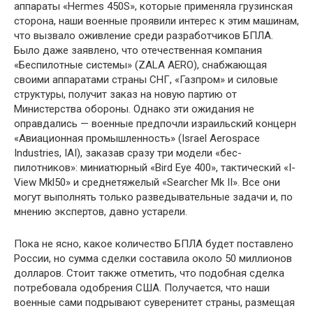
аппараты «Hermes 450S», которые применяла грузинская
сторона, наши военные проявили интерес к этим машинам,
что вызвало оживление среди разработчиков БПЛА.
Было даже заявлено, что отечественная компания
«Беспилотные системы» (ZALA AERO), снабжающая
своими аппаратами страны СНГ, «Газпром» и силовые
структуры, получит заказ на новую партию от
Министерства обороны. Однако эти ожидания не
оправдались — военные предпочли израильский концерн
«Авиационная промышленность» (Israel Aerospace
Industries, IAI), заказав сразу три модели «бес-
пилотников»: миниатюрный «Bird Eye 400», тактический «I-
View Mkl50» и среднетяжелый «Searcher Mk II». Все они
могут выполнять только разведывательные задачи и, по
мнению экспертов, давно устарели.
Пока не ясно, какое количество БПЛА будет поставлено
России, но сумма сделки составила около 50 миллионов
долларов. Стоит также отметить, что подобная сделка
потребовала одобрения США. Получается, что наши
военные сами подрывают суверенитет страны, размещая