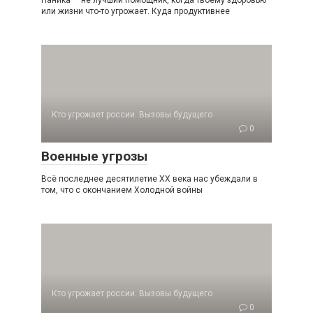
Паника — не лучший помощник, когда твоему здоровью
или жизни что-то угрожает. Куда продуктивнее
Кто угрожает россии. Вызовы будущего
0
Военные угрозы
Всё последнее десятилетие XX века нас убеждали в
том, что с окончанием Холодной войны
Кто угрожает россии. Вызовы будущего
0