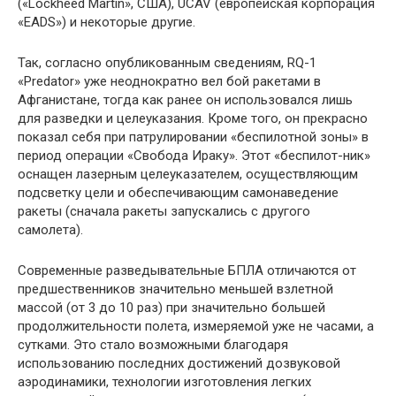
(«Lockheed Martin», США), UCAV (европейская корпорация
«EADS») и некоторые другие.
Так, согласно опубликованным сведениям, RQ-1
«Predator» уже неоднократно вел бой ракетами в
Афганистане, тогда как ранее он использовался лишь
для разведки и целеуказания. Кроме того, он прекрасно
показал себя при патрулировании «беспилотной зоны» в
период операции «Свобода Ираку». Этот «беспилот-ник»
оснащен лазерным целеуказателем, осуществляющим
подсветку цели и обеспечивающим самонаведение
ракеты (сначала ракеты запускались с другого
самолета).
Современные разведывательные БПЛА отличаются от
предшественников значительно меньшей взлетной
массой (от 3 до 10 раз) при значительно большей
продолжительности полета, измеряемой уже не часами, а
сутками. Это стало возможными благодаря
использованию последних достижений дозвуковой
аэродинамики, технологии изготовления легких