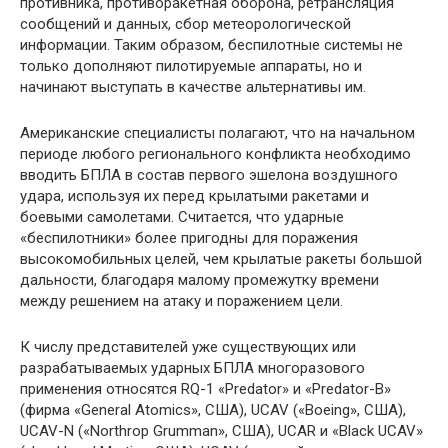
противника, противоракетная оборона, ретрансляция
сообщений и данных, сбор метеорологической
информации. Таким образом, беспилотные системы не
только дополняют пилотируемые аппараты, но и
начинают выступать в качестве альтернативы им.
Американские специалисты полагают, что на начальном
периоде любого регионального конфликта необходимо
вводить БПЛА в состав первого эшелона воздушного
удара, используя их перед крылатыми ракетами и
боевыми самолетами. Считается, что ударные
«беспилотники» более пригодны для поражения
высокомобильных целей, чем крылатые ракеты большой
дальности, благодаря малому промежутку времени
между решением на атаку и поражением цели.
К числу представителей уже существующих или
разрабатываемых ударных БПЛА многоразового
применения относятся RQ-1 «Predator» и «Predator-В»
(фирма «General Atomics», США), UCAV («Boeing», США),
UCAV-N («Northrop Grumman», США), UCAR и «Black UCAV»