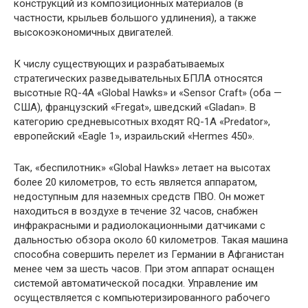
конструкций из композиционных материалов (в
частности, крыльев большого удлинения), а также
высокоэкономичных двигателей.
К числу существующих и разрабатываемых
стратегических разведывательных БПЛА относятся
высотные RQ-4A «Global Hawks» и «Sensor Craft» (оба —
США), французский «Fregat», шведский «Gladan». В
категорию средневысотных входят RQ-1A «Predator»,
европейский «Eagle 1», израильский «Hermes 450».
Так, «беспилотник» «Global Hawks» летает на высотах
более 20 километров, то есть является аппаратом,
недоступным для наземных средств ПВО. Он может
находиться в воздухе в течение 32 часов, снабжен
инфракрасными и радиолокационными датчиками с
дальностью обзора около 60 километров. Такая машина
способна совершить перелет из Германии в Афганистан
менее чем за шесть часов. При этом аппарат оснащен
системой автоматической посадки. Управление им
осуществляется с компьютеризированного рабочего