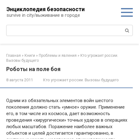
Перейти
Энциклопедия безопасности
к
survive in city/выживание в городе
контенту
Поиск:
Главная
»
Книги
»
Проблемы и явления
»
Кто угрожает россии.
Вызовы будущего
Роботы на поле боя
8 августа 2011
Кто угрожает россии. Вызовы будущего
Одним из обязательных элементов войн шестого
поколения должно стать «умное» оружие. Применение
его, в том числе из космоса, дает возможность
проведения «хирургически» точных ударов в операциях
любых масштабов. Поражение наиболее важных
объектов и целей достигается гарантированно, в