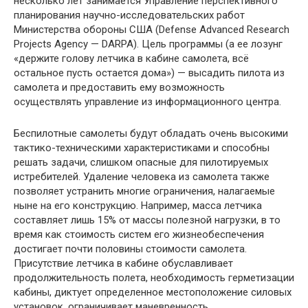
несколько лет занимается Управление перспективного
планирования научно-исследовательских работ
Министерства обороны США (Defense Advanced Research
Projects Agency — DARPA). Цель программы (а ее лозунг
«держите голову летчика в кабине самолета, всё
остальное пусть остается дома») — высадить пилота из
самолета и предоставить ему возможность
осуществлять управление из информационного центра.
Беспилотные самолеты будут обладать очень высокими
тактико-техническими характеристиками и способны
решать задачи, слишком опасные для пилотируемых
истребителей. Удаление человека из самолета также
позволяет устранить многие ограничения, налагаемые
ныне на его конструкцию. Например, масса летчика
составляет лишь 15% от массы полезной нагрузки, в то
время как стоимость систем его жизнеобеспечения
достигает почти половины стоимости самолета.
Присутствие летчика в кабине обуславливает
продолжительность полета, необходимость герметизации
кабины, диктует определенное местоположение силовых
установок, ограничивает маневренность.