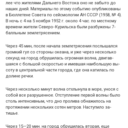
лее что жителями Дальнего Востока оно не забыто до
на­ших дней. Материалы по этому событию опубликованы
в Бюллетене Совета по сейсмологии АН СССР (1958, № 4).
В ночь с 4 на 5 ноября 1952 г. около 4 час. по мест­ному
времени жители Северо-Курильска были разбуже­ны 7-
балльным землетрясением.
Через 45 мин, после начала землетрясения послышал­ся
громкий гул со стороны океана, и уже через несколь­ко
секунд на город обрушилась огромная волна, двигав­
шаяся с большой скоростью и имевшая наибольшую вы­
соту в центральной части города, где она катилась по
долине речки.
Через несколько минут волна отхлынула в море, уно­ся с
собой все разрушенное. Отступление первой волны было
столь интенсивным, что дно пролива обнажилось на
протяжении нескольких сотен метров. Наступило за­
тишье.
Через 15—20 мин. на город обрушилась вторая, еще