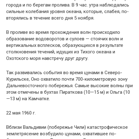
города и по берегам пролива. В 9 час. утра наблюдались
сильные колебания уровня океана, которые, слабея, по­
вторялись в течение всего дня 5 ноября.
В проливе во время прохождения волн происходило
образование водоворотов и сулоев — стоячих волн и
вер­тикальных всплесков, образующихся в результате
столк­новения течений, идущих из Тихого океана и
Охотского моря навстречу друг другу.
Так развивались события во время цунами в Северо-
Курильске, Оно охватило почти 700-километровую зону
Дальневосточного побережья. Самые высокие волны при
этом отмечены в бухтах Пираткова (10—15 м) и Ольга (10
—13 м) на Камчатке.
22 мая 1960 г.
Вблизи Вальдивии (побережье Чили) катастрофиче­ское
землетрясение возбудило цунами, охватившее по­