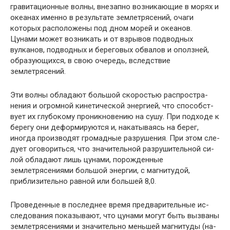
гравитацион­ные волны, внезапно возникающие в морях и
океанах именно в результате землетрясений, очаги
которых распо­ложены под дном морей и океанов.
Цунами может воз­никать и от взрывов подводных
вулканов, подводных и береговых обвалов и оползней,
образующихся, в свою очередь, вследствие
землетрясений.
Эти волны обладают большой скоростью распростра­
нения и огромной кинетической энергией, что способст­
вует их глубокому проникновению на сушу. При подхо­де к
берегу они деформируются и, накатываясь на берег,
иногда производят громадные разрушения. При этом сле­
дует оговориться, что значительной разрушительной си­
лой обладают лишь цунами, порожденные
землетрясения­ми большой энергии, с магнитудой,
приблизительно рав­ной или большей 8,0.
Проведенные в последнее время предварительные ис­
следования показывают, что цунами могут быть вызваны
землетрясениями и значительно меньшей магнитуды (на­