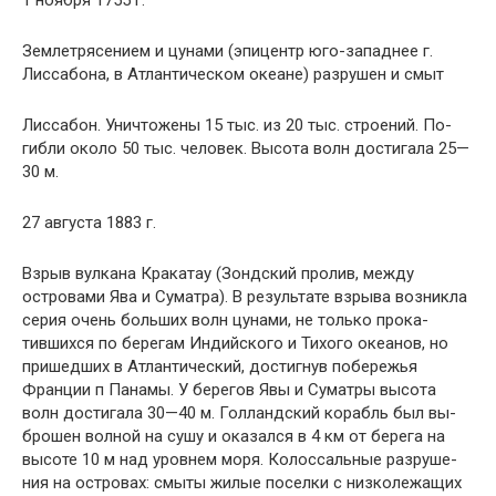
1 ноября 1755 г.
Землетрясением и цунами (эпицентр юго-западнее г.
Лиссабона, в Атлантическом океане) разрушен и смыт
Лиссабон. Уничтожены 15 тыс. из 20 тыс. строений. По­
гибли около 50 тыс. человек. Высота волн достигала 25—
30 м.
27 августа 1883 г.
Взрыв вулкана Кракатау (Зондский пролив, между
островами Ява и Суматра). В результате взрыва возник­ла
серия очень больших волн цунами, не только прока­
тившихся по берегам Индийского и Тихого океанов, но
пришедших в Атлантический, достигнув побережья
Франции п Панамы. У берегов Явы и Суматры высота
волн достигала 30—40 м. Голландский корабль был вы­
брошен волной на сушу и оказался в 4 км от берега на
высоте 10 м над уровнем моря. Колоссальные разруше­
ния на островах: смыты жилые поселки с низколежащих