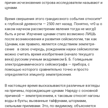
причин исчезновения острова исследователи на­зывают и
цунами.
Время свершения этого грандиозного события отно­сите^
к глубокой древности — 2500 лет назад. Понятно, чт0 ш о
каком научном рассмотрении явления тогда не могд0
быть и речи. Изучение цунами стало возможно ЛИШЬ
после возникновения и развития сейсмологии, так как
Цунами, как правило, является следствием землетря­
сение в свою очередь, рождением науки сейсмологии
можно считать время изобретения (начало текущего
века) русским ученым академиком Б. Б. Голицыным
электродинамического сейсмографа — прибора, с
помощью которого сравнительно точно и просто
определяется эпи­центр землетрясения.
В настоящее время высказываются различные взгля­ды
на причины, порождающие цунами. Наряду с основ­ной
причиной — землетрясением, к таковым относят на­гоны
воды в бухты, вызванные тайфунами, штормами,
сильными приливами. Это, по-видимому, объясняется