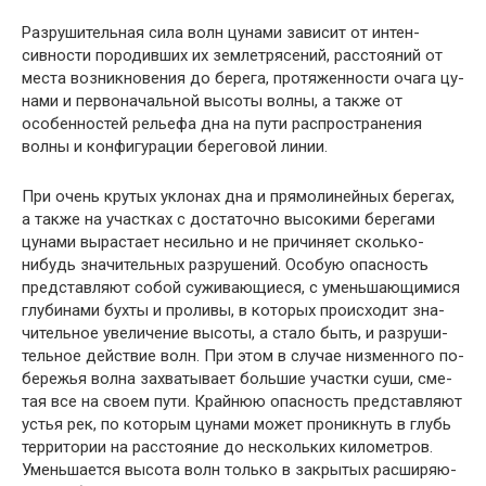
Разрушительная сила волн цунами зависит от интен­
сивности породивших их землетрясений, расстояний от
места возникновения до берега, протяженности очага цу­
нами и первоначальной высоты волны, а также от
особен­ностей рельефа дна на пути распространения
волны и конфигурации береговой линии.
При очень крутых уклонах дна и прямолинейных берегах,
а также на участках с достаточно высокими бе­регами
цунами вырастает несильно и не причиняет сколь­ко-
нибудь значительных разрушений. Особую опасность
представляют собой суживающиеся, с уменьшающимися
глубинами бухты и проливы, в которых происходит зна­
чительное увеличение высоты, а стало быть, и разруши­
тельное действие волн. При этом в случае низменного по­
бережья волна захватывает большие участки суши, сме­
тая все на своем пути. Крайнюю опасность представляют
устья рек, по которым цунами может проникнуть в глубь
территории на расстояние до нескольких километров.
Уменьшается высота волн только в закрытых расширяю­