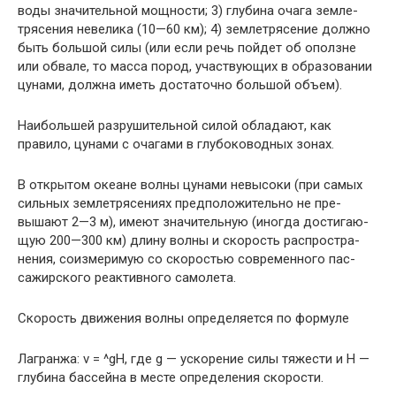
воды значительной мощности; 3) глубина очага земле­
трясения невелика (10—60 км); 4) землетрясение долж­но
быть большой силы (или если речь пойдет об ополз­не
или обвале, то масса пород, участвующих в образова­нии
цунами, должна иметь достаточно большой объем).
Наибольшей разрушительной силой обладают, как
правило, цунами с очагами в глубоководных зонах.
В открытом океане волны цунами невысоки (при са­мых
сильных землетрясениях предположительно не пре­
вышают 2—3 м), имеют значительную (иногда достигаю­
щую 200—300 км) длину волны и скорость распростра­
нения, соизмеримую со скоростью современного пас­
сажирского реактивного самолета.
Скорость движения волны определяется по формуле
Лагранжа: v = ^gH, где g — ускорение силы тяжести и Н —
глубина бассейна в месте определения скорости.