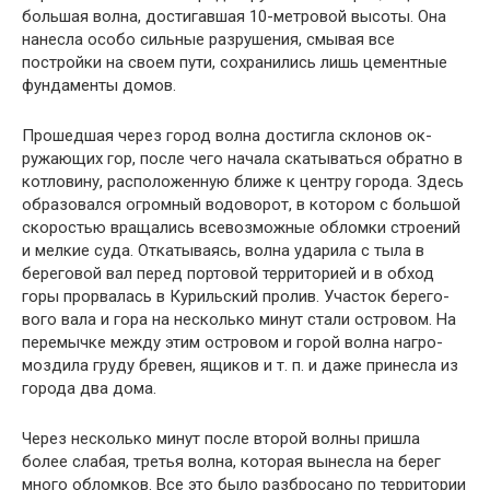
большая волна, достигавшая 10-метровой высоты. Она
нанесла особо сильные разрушения, смывая все
постройки на своем пути, сохранились лишь цементные
фундаменты домов.
Прошедшая через город волна достигла склонов ок­
ружающих гор, после чего начала скатываться обратно в
котловину, расположенную ближе к центру города. Здесь
образовался огромный водоворот, в котором с боль­шой
скоростью вращались всевозможные обломки строе­ний
и мелкие суда. Откатываясь, волна ударила с тыла в
береговой вал перед портовой территорией и в обход
горы прорвалась в Курильский пролив. Участок берего­
вого вала и гора на несколько минут стали островом. На
перемычке между этим островом и горой волна нагро­
моздила груду бревен, ящиков и т. п. и даже принесла из
города два дома.
Через несколько минут после второй волны пришла
более слабая, третья волна, которая вынесла на берег
много обломков. Все это было разбросано по территории