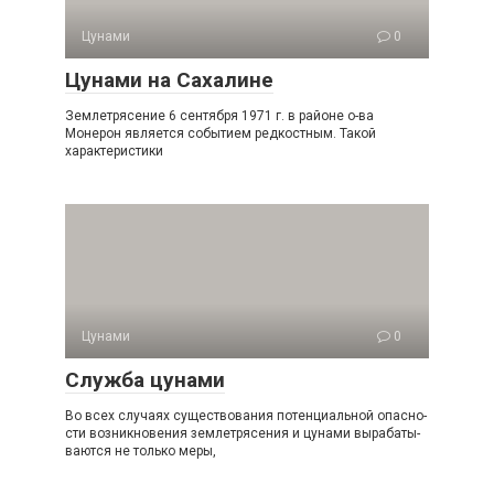
Цунами
0
Цунами на Сахалине
Землетрясение 6 сентября 1971 г. в районе о-ва
Монерон является событием редкостным. Такой
характеристики
Цунами
0
Служба цунами
Во всех случаях существования потенциальной опасно­
сти возникновения землетрясения и цунами вырабаты­
ваются не только меры,