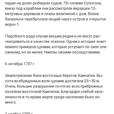
падал на долю рыбацких судов. По словам Суонсона,
вни­зу под кораблем они рассмотрели верхушки 12-
метровых деревьев и скалы величиной с дом. Волна
буквально пе­ребросила людей через остров в открытое
море» 1.
Подобного рода случаи весьма редки и не могут рас­
сматриваться в качестве эталона. Однако история знает
немало примеров цунами, которые уступают по силе опи­
санному, но не менее тяжелы своими последствиями.
6 октября 1737 г.
Землетрясение близ восточных берегов Камчатки. Вы­
сота возбужденных волн цунами достигала 25—30 м.
Очень большие разрушения почти во всех прибрежных
поселках восточной Камчатки. Благодаря слабой засе­
ленности в то время жертв среди населения было не­
много.