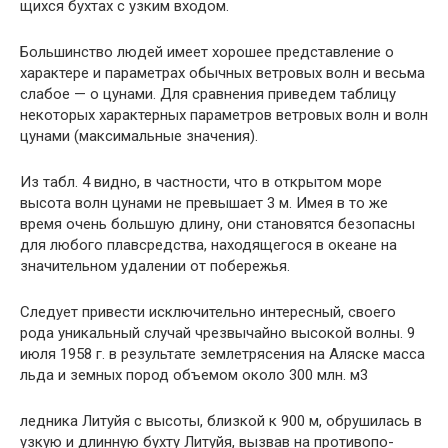
щихся бухтах с узким входом.
Большинство людей имеет хорошее представление о
характере и параметрах обычных ветровых волн и весь­ма
слабое — о цунами. Для сравнения приведем таблицу
некоторых характерных параметров ветровых волн и волн
цунами (максимальные значения).
Из табл. 4 видно, в частности, что в открытом море
высота волн цунами не превышает 3 м. Имея в то же
время очень большую длину, они становятся безопасны
для любого плавсредства, находящегося в океане на
зна­чительном удалении от побережья.
Следует привести исключительно интересный, своего
рода уникальный случай чрезвычайно высокой волны. 9
июля 1958 г. в результате землетрясения на Аляске масса
льда и земных пород объемом около 300 млн. м3
ледника Литуйя с высоты, близкой к 900 м, обрушилась в
узкую и длинную бухту Литуйя, вызвав на противопо­