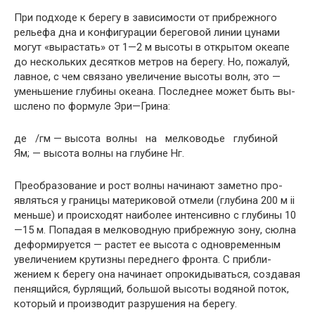
При подходе к берегу в зависимости от прибрежного
рельефа дна и конфигурации береговой линии цунами
могут «вырастать» от 1—2 м высоты в открытом океапе
до нескольких десятков метров на берегу. Но, пожалуй,
лавное, с чем связано увеличение высоты волн, это —
уменьшение глубины океана. Последнее может быть вы-
шслено по формуле Эри—Грина:
де /гм — высота волны на мелководье глубиной
Ям; — высота волны на глубине Нг.
Преобразование и рост волны начинают заметно про­
являться у границы материковой отмели (глубина 200 м ii
меньше) и происходят наиболее интенсивно с глубины 10
—15 м. Попадая в мелководную прибрежную зону, сюлна
деформируется — растет ее высота с одновремен­ным
увеличением крутизны переднего фронта. С прибли­
жением к берегу она начинает опрокидываться, созда­вая
пенящийся, бурлящий, большой высоты водяной по­ток,
который и производит разрушения на берегу.