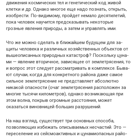
движения космических тел и генетический код живой
клетки и др. Однако многое еще надо познать, открыть,
изобрести. По-видимому, пройдет немало десятилетий,
пока человек научится предсказывать некоторые
грозные явления природы, а затем и управлять ими.
Что же можно сделать в ближайшем будущем для за­
щиты человека и различных хозяйственных объектов от
вышеописанных природных катастроф? Поскольку цуна­
ми — явление вторичное, зависящее от землетрясения, то
и вопрос этот следует рассматривать в комплексе. Быва­
ют случаи, когда для конкретного района даже самое
сильное землетрясение не представляет абсолютно
ника­кой опасности (очаг землетрясения расположен за
многие тысячи километров), однако возникающая при
этом вол­на, покрыв огромные расстояния, может
оказаться винов­ницей больших разрушений.
На наш взгляд, существует три основных способа,
позволяющих избежать описываемых несчастий. Это —
переселение из сейсмоактивных и цунамиопасных райо­