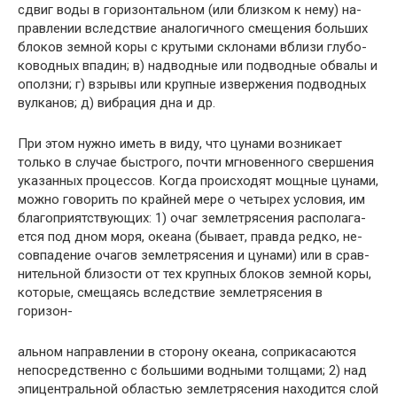
сдвиг воды в горизонтальном (или близком к нему) на­
правлении вследствие аналогичного смещения больших
блоков земной коры с крутыми склонами вблизи глубо­
ководных впадин; в) надводные или подводные обвалы и
оползни; г) взрывы или крупные извержения подводных
вулканов; д) вибрация дна и др.
При этом нужно иметь в виду, что цунами возникает
только в случае быстрого, почти мгновенного свершения
указанных процессов. Когда происходят мощные цунами,
можно говорить по крайней мере о четырех условия, им
благоприятствующих: 1) очаг землетрясения располага­
ется под дном моря, океана (бывает, правда редко, не­
совпадение очагов землетрясения и цунами) или в срав­
нительной близости от тех крупных блоков земной коры,
которые, смещаясь вследствие землетрясения в
горизон-
альном направлении в сторону океана, соприкасаются
непосредственно с большими водными толщами; 2) над
эпицентральной областью землетрясения находится слой