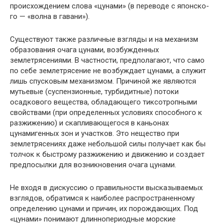
происхождением слова «цунами» (в переводе с японско­
го — «волна в гавани»).
Существуют также различные взгляды и на механизм
образования очага цунами, возбужденных
землетрясения­ми. В частности, предполагают, что само
по себе земле­трясение не возбуждает цунами, а служит
лишь спуско­вым механизмом. Причиной же являются
мутьевые (су­спензионные, турбидитные) потоки
осадкового вещества, обладающего тиксотропными
свойствами (при определен­ных условиях способного к
разжижению) и скапливаю­щегося в каньонах
цунамигенных зон и участков. Это нещество при
землетрясениях даже небольшой силы по­лучает как бы
толчок к быстрому разжижению и движе­нию и создает
предпосылки для возникновения очага цунами.
Не входя в дискуссию о правильности высказываемых
взглядов, обратимся к наиболее распространенному
опре­делению цунами и причин, их порождающих. Под
«цу­нами» понимают длиннопериодные морские