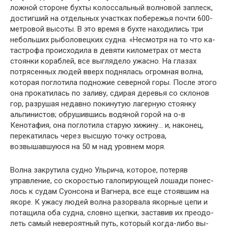
ложной стороне бухты колоссальный волновой заплеск,
достигший на отдельных участках побережья почти 600-
метровой высоты. В это время в бухте находились три
небольших рыболовецких судна. «Несмотря на то что ка­
тастрофа происходила в девяти километрах от места
сто­янки кораблей, все выглядело ужасно. На глазах
потря­сенных людей вверх поднялась огромная волна,
которая поглотила подножие северной горы. После этого
она про­катилась по заливу, сдирая деревья со склонов
гор, раз­рушая недавно покинутую лагерную стоянку
альпини­стов; обрушившись водяной горой на о-в
Кенотафия, она поглотила старую хижину… и, наконец,
перекатилась че­рез высшую точку острова,
возвышавшуюся на 50 м над уровнем моря.
Волна закрутила судно Ульрича, которое, потеряв
управление, со скоростью галопирующей лошади понес­
лось к судам Суонсона и Вагнера, все еще стоявшим на
якоре. К ужасу людей волна разорвала якорные цепи и
потащила оба судна, словно щепки, заставив их преодо­
леть самый невероятный путь, который когда-либо вы­