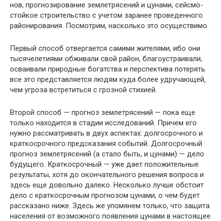
нов, прогнозирование землетрясений и цунами, сейсмо­
стойкое строительство с учетом заранее проведенного
районирования. Посмотрим, насколько это осущест­вимо.
Первый способ отвергается самими жителями, ибо они
тысячелетиями обживали свой район, благоустраивали,
осваивали природные богатства и перспектива потерять
все это представляется людям куда более удручающей,
чем угроза встретиться с грозной стихией.
Второй способ — прогноз землетрясений — пока еще
только находится в стадии исследований. Причем его
нужно рассматривать в двух аспектах: долгосрочного и
краткосрочного предсказания событий. Долгосрочный
прогноз землетрясений (а стало быть, и цунами) — дело
будущего. Краткосрочный — уже дает положительные
ре­зультаты, хотя до окончательного решения вопроса и
здесь еще довольно далеко. Несколько лучше обстоит
дело с краткосрочным прогнозом цунами, о чем будет
расска­зано ниже. Здесь же упомянем только, что защита
насе­ления от возможного появления цунами в настоящее