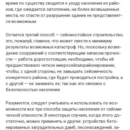
время по существу сводится к уходу населения из райо­
нов, где ожидается затопление, на более возвышенные
места, но спасти от разрушения здания не представляет­
ся возможным.
Остается третий способ — сейсмостойкое строительст­во;
это, пожалуй, главное, что может свести к минимуму
результаты возможных катастроф. Но, поскольку возве­
дение сооружений с соответствующим запасом прочно­
сти — работа дорогостоящая, необходимо, чтобы ей
пред­шествовало четкое микросейсморайонирование,
чтобы, с одной стороны, не завышать сейсмичность
конкретного района, где будет проводиться постройка, а
с другой — не занижать ее, так как это связано с
безопасностью на­селения.
Разумеется, следует учитывать и использовать по воз­
можности все три способа защиты населения от сейсми­
ческой опасности. В некоторых случаях, когда этого до­
статочно, можно применять и другие: устройство бето­
нированных заградительных дамб, лесонасаждений, за­