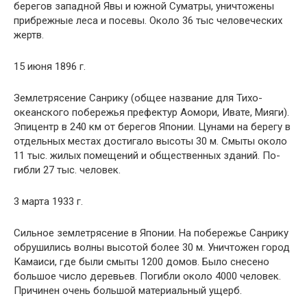
берегов западной Явы и южной Суматры, уничтожены
прибрежные леса и посевы. Около 36 тыс человеческих
жертв.
15 июня 1896 г.
Землетрясение Санрику (общее название для Тихо­
океанского побережья префектур Аомори, Ивате, Мияги).
Эпицентр в 240 км от берегов Японии. Цунами на берегу в
отдельных местах достигало высоты 30 м. Смыты около
11 тыс. жилых помещений и общественных зданий. По­
гибли 27 тыс. человек.
3 марта 1933 г.
Сильное землетрясение в Японии. На побережье Сан­рику
обрушились волны высотой более 30 м. Уничтожен город
Камаиси, где были смыты 1200 домов. Было сне­сено
большое число деревьев. Погибли около 4000 чело­век.
Причинен очень большой материальный ущерб.