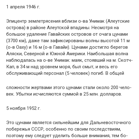
1 апреля 1946 г.
Эпицентр землетрясения вблизи о-ва Унимак (Алеут­ские
острова) в районе Алеутской впадины. Несмотря на
большое удаление Гавайских островов от очага цунами
(3700 км), даже там зафиксированы волны высотой 11 м
(о-в Оаху) и 16 м (о-в Гавайи). Цунами достигло бере­гов
Аляски, Северной и Южной Америки. Наибольшая волна
наблюдалась на о-ве Унимак: маяк, стоявший на м. Скотч-
Кап, в 34 м над уровнем моря, был смыт, и весь его
обслуживающий персонал (5 человек) погиб. В общей
сложности жертвами этого цунами стали около 200 чело­
век. Убытки исчисляются суммой в 25 млн. долларов.
5 ноября 1952 г.
Это цунами является сильнейшим для Дальневосточ­ного
побережья СССР, особенно по своим последствиям,
поэтому ему следует уделить больше внимания, тем бо­