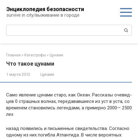
Перейти
Энциклопедия безопасности
к
survive in city/выживание в городе
контенту
Поиск:
Главная
»
Катастрофы
»
Цунами
Что такое цунами
1 марта 2012
Цунами
Само явление цунами старо, как Океан. Рассказы очевид­
цев 0 страшных волнах, передававшиеся из уст в уста, со
временем становились легендами, а примерно 2000— 2500
лех
назад появились и письменные свидетельства. Согласно
одному из них погибла Атлантида. В числе ве­роятных