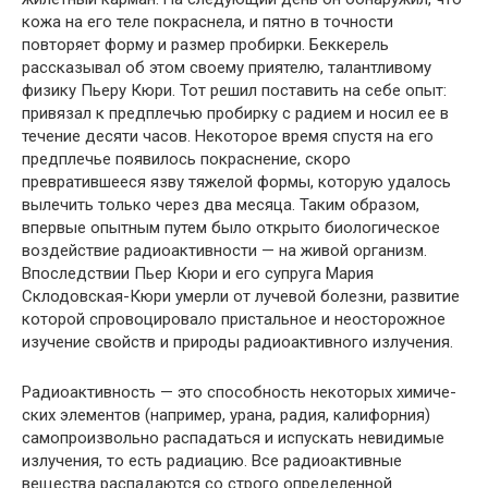
кожа на его те­ле покраснела, и пятно в точности
повторяет форму и размер пробирки. Беккерель
рассказывал об этом своему приятелю, талантливому
физику Пьеру Кюри. Тот решил поставить на себе опыт:
привязал к предплечью пробирку с радием и но­сил ее в
течение десяти часов. Некоторое время спустя на его
предплечье появилось покраснение, скоро
превратившееся яз­ву тяжелой формы, которую удалось
вылечить только через два месяца. Таким образом,
впервые опытным путем было от­крыто биологическое
воздействие радиоактивности — на жи­вой организм.
Впоследствии Пьер Кюри и его супруга Мария
Склодовская-Кюри умерли от лучевой болезни, развитие
ко­торой спровоцировало пристальное и неосторожное
изучение свойств и природы радиоактивного излучения.
Радиоактивность — это способность некоторых химиче­
ских элементов (например, урана, радия, калифорния)
само­произвольно распадаться и испускать невидимые
излучения, то есть радиацию. Все радиоактивные
вещества распадаются со строго определенной