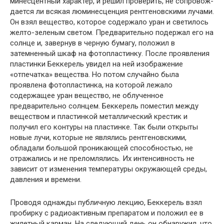
минесцентный характер, и решил проверить, не сопровож­
дается ли всякая люминесценция рентгеновскими лучами.
Он взял вещество, которое содержало уран и светилось
жел­то-зеленым светом. Предварительно подержал его на
солнце и, завернув в черную бумагу, положил в
затемненный шкаф на фотопластинку. После проявления
пластинки Беккерель увидел на ней изображение
«отпечатка» вещества. Но потом случайно была
проявлена фотопластинка, на которой лежало
содержащее уран вещество, не облученное
предварительно солнцем. Беккерель поместил между
веществом и пластинкой металлический крестик и
получил его контуры на пластинке. Так были открыты
новые лучи, которые не являлись рентге­новскими,
обладали большой проникающей способностью, не
отражались и не преломлялись. Их интенсивность не
зависит от изменения температуры окружающей среды,
давления и времени.
Проводя однажды публичную лекцию, Беккерель взял
про­бирку с радиоактивным препаратом и положил ее в
жилетный карман. На следующий день он обнаружил, что