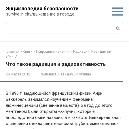
Перейти
Энциклопедия безопасности
к
survive in city/выживание в городе
контенту
Поиск:
Главная
»
Книги
»
Природные явления
»
Радиация. Невидимый
убийца
Что такое радиация и радиоактивность
24 марта 2012
Радиация. Невидимый убийца
В 1896 г. выдающийся французский физик Анри
Беккерель занимался изучением феномена
люминесценции (свечение ве­ществ). За год до этого
Рентгеном были открыты «Х-лучи», которые
впоследствии были названы в его честь. Беккерель знал
о свечении стекла рентгеновской трубки, имеющем лю­