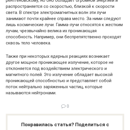
рентге­новскому, но оно обладает огромной энергией и
распространя­ется со скоростью, близкой к скорости
света. В спектре элек­тромагнитных волн эти лучи
занимают почти крайнее справа место. За ними следуют
лишь космические лучи. Гамма-лучи относятся к жестким
лучам, чрезвычайно велика их прони­кающая
способность. Например, они беспрепятственно про­ходят
сквозь тело человека.
Также при некоторых ядерных реакциях возникает
другое мощное проникающее излучение, которое не
отклоняется под воздействием электрического и
магнитного полей. Это излу­чение обладает высокой
проникающей способностью и пред­ставляет собой
поток нейтрально заряженных частиц, которые
называются нейтронами.
0
Понравилась статья? Поделиться с