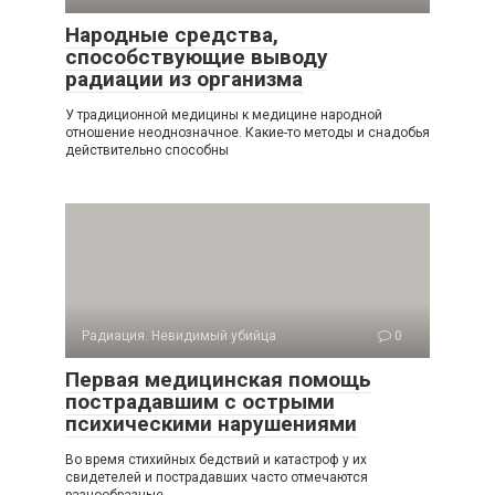
Народные средства,
способствующие выводу
радиации из организма
У традиционной медицины к медицине народной
отноше­ние неоднозначное. Какие-то методы и снадобья
действитель­но способны
Радиация. Невидимый убийца
0
Первая медицинская помощь
пострадавшим с острыми
психическими нарушениями
Во время стихийных бедствий и катастроф у их
свидетелей и пострадавших часто отмечаются