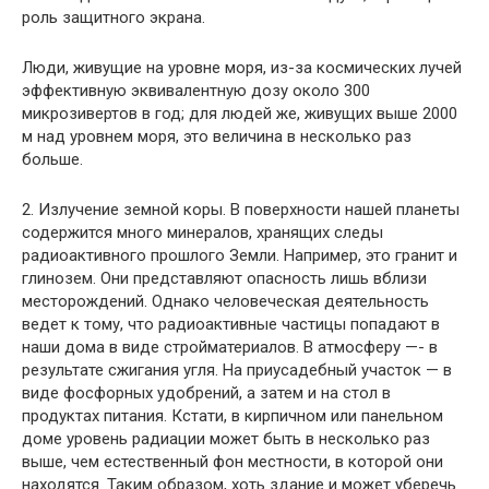
роль защитного экрана.
Люди, живущие на уровне моря, из-за космических лучей
эффективную эквивалентную дозу около 300
микрозивертов в год; для людей же, живущих выше 2000
м над уровнем моря, это величина в несколько раз
больше.
2. Излучение земной коры. В поверхности нашей планеты
содержится много минералов, хранящих следы
радиоактив­ного прошлого Земли. Например, это гранит и
глинозем. Они представляют опасность лишь вблизи
месторождений. Одна­ко человеческая деятельность
ведет к тому, что радиоактив­ные частицы попадают в
наши дома в виде стройматериалов. В атмосферу —- в
результате сжигания угля. На приусадебный участок — в
виде фосфорных удобрений, а затем и на стол в
продуктах питания. Кстати, в кирпичном или панельном
доме уровень радиации может быть в несколько раз
выше, чем ес­тественный фон местности, в которой они
находятся. Таким образом, хоть здание и может уберечь