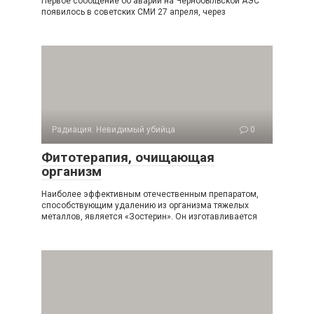
Первое сообщение об аварии на Чернобыльской АЭС
появилось в советских СМИ 27 апреля, через
Радиация. Невидимый убийца
0
Фитотерапия, очищающая
организм
Наиболее эффективным отечественным препаратом,
спо­собствующим удалению из организма тяжелых
металлов, является «Зостерин». Он изготавливается