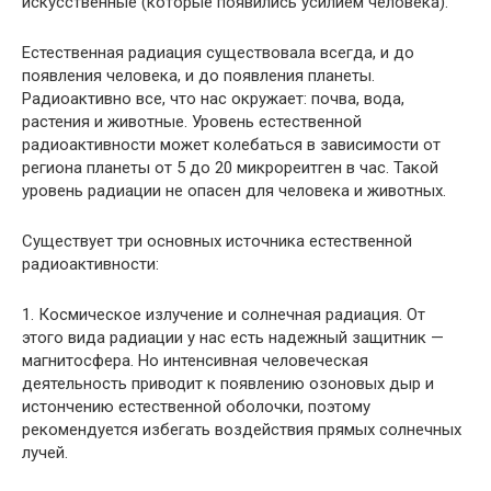
искусственные (которые появились усилием человека).
Естественная радиация существовала всегда, и до
появле­ния человека, и до появления планеты.
Радиоактивно все, что нас окружает: почва, вода,
растения и животные. Уровень ес­тественной
радиоактивности может колебаться в зависимости от
региона планеты от 5 до 20 микрореитген в час. Такой
уро­вень радиации не опасен для человека и животных.
Существует три основных источника естественной
радио­активности:
1. Космическое излучение и солнечная радиация. От
этого вида радиации у нас есть надежный защитник —
магнитосфе­ра. Но интенсивная человеческая
деятельность приводит к по­явлению озоновых дыр и
истончению естественной оболочки, поэтому
рекомендуется избегать воздействия прямых солнеч­ных
лучей.