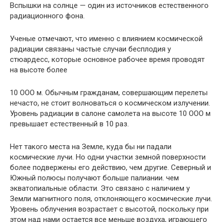
Вспышки на солнце — один из источников естественного
радиационного фона.
Ученые отмечают, что именно с влиянием космической
радиации связаны частые случаи бесплодия у
стюардесс, которые основное рабочее время проводят
на высоте более
10 ООО м. Обычным гражданам, совершающим перелеты
не­часто, не стоит волноваться о космическом излучении.
Уро­вень радиации в салоне самолета на высоте 10 ООО м
превыша­ет естественный в 10 раз.
Нет такого места на Земле, куда бы ни падали
космические лучи. Но одни участки земной поверхности
более подверже­ны его действию, чем другие. Северный и
Южный полюсы получают больше палиании. чем
экватопиальные области. Это связано с наличием у
Земли магнитного поля, отклоняющего космические лучи.
Уровень облучения возрастает с высотой, поскольку при
этом над нами остается все меньше воздуха, играющего