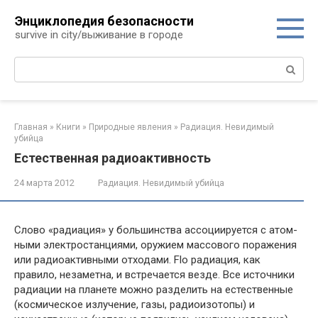
Перейти
Энциклопедия безопасности
к
survive in city/выживание в городе
контенту
Поиск:
Главная
»
Книги
»
Природные явления
»
Радиация. Невидимый
убийца
Естественная радиоактивность
24 марта 2012
Радиация. Невидимый убийца
Слово «радиация» у большинства ассоциируется с атом­
ными электростанциями, оружием массового поражения
или радиоактивными отходами. Flo радиация, как
правило, неза­метна, и встречается везде. Все источники
радиации на плане­те можно разделить на естественные
(космическое излучение, газы, радиоизотопы) и