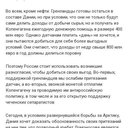
Во всем, кроме нефти. Гренландцы готовы остаться в
составе Дании, но при условии, что они не только будут
сами делить доходы от до­бычи сырья, но и получать из
Копенгагена еже­годную денежную помощь в размере 400
млн ев­ро. Однако датчанам платить «дань» не хочется, и
они пытаются добиться для себя более выгодных
условий. Они считают, что доходы от недр свыше 800 млн
евро в год должны делиться по­ровну.
Поэтому России стоит использовать воз­никшие
разногласия, чтобы добиться своих вы­год. Во-первых,
поддержкой гренландцев мы ослабим притязания
датчан, а во-вторых, звон­кой монетой отплатим
Копенгагену за проводи­мую им антироссийскую
политику, в том числе и за его открытую поддержку
чеченских сепара­тистов.
Сегодня, в условиях развернувшейся борьбы за Арктику,
Дания хочет доказать обоснован­ность своих притязаний
на нее тем, что подвод­ный хребет Ломоносова является