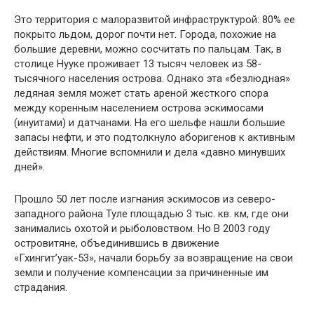
Это территория с малоразвитой инфраст­руктурой: 80% ее
покрыто льдом, дорог почти нет. Города, похожие на
большие деревни, мож­но сосчитать по пальцам. Так, в
столице Нууке проживает 13 тысяч человек из 58-
тысячного населения острова. Однако эта «безлюдная»
ле­дяная земля может стать ареной жесткого спора
между коренным населением острова эскимо­сами
(инуитами) и датчанами. На его шельфе нашли большие
запасы нефти, и это подтолкну­ло аборигенов к активным
действиям. Многие вспомнили и дела «давно минувших
дней».
Прошло 50 лет после изгнания эскимосов из северо-
западного района Туле площадью 3 тыс. кв. км, где они
занимались охотой и рыболов­ством. Но В 2003 году
островитяне, объединив­шись в движение
«Гхингит’уак-53», начали борь­бу за возвращение на свои
земли и получение компенсации за причиненные им
страдания.