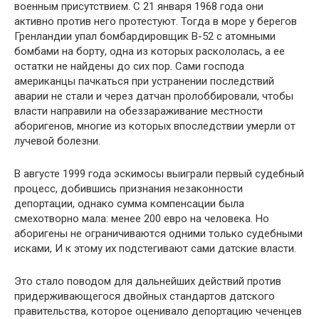
военным присутствием. С 21 января 1968 года они
активно против него протестуют. Тогда в море у берегов
Гренландии упал бом­бардировщик В-52 с атомными
бомбами на бор­ту, одна из которых раскололась, а ее
остатки не найдены до сих пор. Сами господа
американцы пачкаться при устранении последствий
аварии не стали и через датчан пролоббировали, чтобы
власти направили на обеззараживание местно­сти
аборигенов, многие из которых впоследст­вии умерли от
лучевой болезни.
В августе 1999 года эскимосы выиграли пер­вый судебный
процесс, добившись признания незаконности
депортации, однако сумма ком­пенсации была
смехотворно мала: менее 200 ев­ро на человека. Но
аборигены не ограничивают­ся одними только судебными
исками, И к этому их подстегивают сами датские власти.
Это стало поводом для дальнейших дейст­вий против
придерживающегося двойных стан­дартов датского
правительства, которое оцени­вало депортацию чеченцев