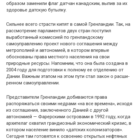
образом заменили флаг датчан ка­надским, выпив за их
здоровье датскую бутылку.
Сильнее всего страсти кипят в самой Грен­ландии. Так, на
рассмотрение парламентов двух стран поступил
выработанный комиссией по гренландскому
самоуправлению проект нового соглашения между
метрополией и автономией, в котором впервые
обоснованы права местного населения на свои
природные ресурсы. Напом­ним, что она была создана в
2004 году для под­готовки к полному ее отделению от
Дании. Важ­ным этапом на этом пути стал закон о расши­
ренном самоуправлении.
Представители Гренландии добиваются пра­ва
распоряжаться своими недрами «на все вре­мена», исходя
из соглашения, заключенного Данией с другой
автономией — Фарерскими островами в 1992 году, когда
архипелаг охватил грандиозный экономический кризис, в
кото­ром население винило «датских колонизато­ров».
Сегодня там готовятся к освоению откры­тых нефтяных