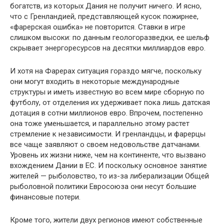
богатств, из которых Дания не получит ничего. И ясно,
что с Гренландией, представляющей кусок пожирнее,
«фарерская ошибка» не повторится. Ставки в игре
слишком высоки: по данным геологоразведки, ее шельф
скрывает энергоресурсов на десятки миллиар­дов евро.
И хотя на Фарерах ситуация гораздо мягче, поскольку
они могут входить в некоторые меж­дународные
структуры и иметь известную во всем мире сборную по
футболу, от отделения их удерживает пока лишь датская
дотация в сотни миллионов евро. Впрочем, постепенно
она тоже уменьшается, и параллельно этому растет
стрем­ление к независимости. И гренландцы, и фарерцы
все чаще заявляют о своем недовольстве дат­чанами.
Уровень их жизни ниже, чем на конти­ненте, что вызвано
вхождением Дании в ЕС. И поскольку основное занятие
жителей — ры­боловство, то из-за либерализации Общей
рыбо­ловной политики Евросоюза они несут большие
финансовые потери.
Кроме того, жители двух регионов имеют собственные