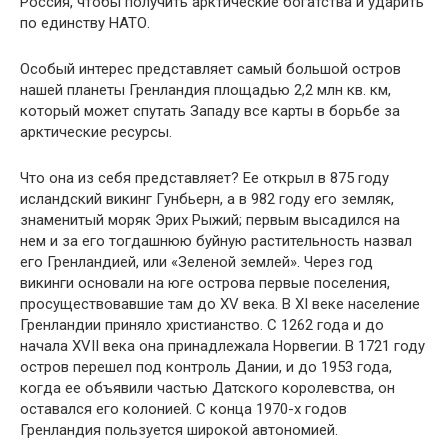
Россия, чтобы получить арктические бо­гатства и ударить
по единству НАТО.
Особый интерес представляет самый боль­шой остров
нашей планеты Гренландия площа­дью 2,2 млн кв. км,
который может спутать За­паду все карты в борьбе за
арктические ресурсы.
Что она из себя представляет? Ее открыл в 875 году
исландский викинг Гунбьерн, а в 982 году его земляк,
знаменитый моряк Эрих Рыжий; первым высадился на
нем и за его то­гдашнюю буйную растительность назвал
его Гренландией, или «Зеленой землей». Через год
викинги основали на юге острова первые поселения,
просуществовавшие там до XV века. В XI веке население
Гренландии приняло хри­стианство. С 1262 года и до
начала XVII века она принадлежала Норвегии. В 1721 году
остров перешел под контроль Дании, и до 1953 года,
когда ее объявили частью Датского королевства, он
оставался его колонией. С конца 1970-х го­дов
Гренландия пользуется широкой автоно­мией.