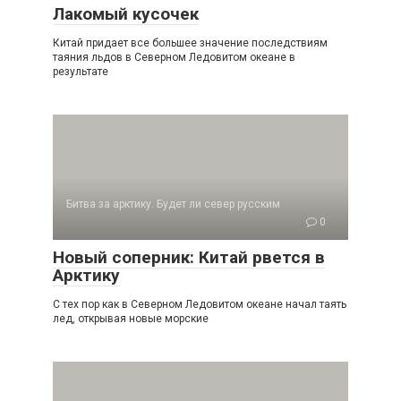
Лакомый кусочек
Китай придает все большее значение послед­ствиям
таяния льдов в Северном Ледовитом океане в
результате
Битва за арктику. Будет ли север русским
0
Новый соперник: Китай рвется в
Арктику
С тех пор как в Северном Ледовитом океане начал таять
лед, открывая новые морские