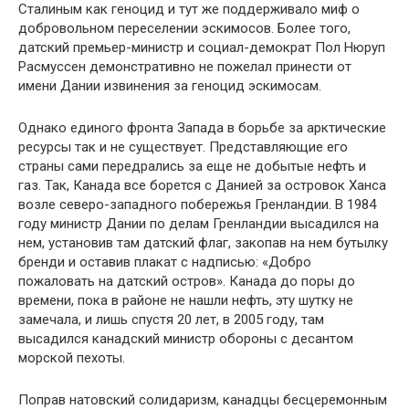
Сталиным как гено­цид и тут же поддерживало миф о
добровольном переселении эскимосов. Более того,
датский премьер-министр и социал-демократ Пол Нюруп
Расмуссен демонстративно не пожелал при­нести от
имени Дании извинения за геноцид эс­кимосам.
Однако единого фронта Запада в борьбе за арктические
ресурсы так и не существует. Пред­ставляющие его
страны сами передрались за еще не добытые нефть и
газ. Так, Канада все борется с Данией за островок Ханса
возле северо-западного побережья Гренландии. В 1984
году министр Дании по делам Гренландии высадился на
нем, установив там датский флаг, закопав на нем бутылку
бренди и оставив плакат с надпи­сью: «Добро
пожаловать на датский остров». Ка­нада до поры до
времени, пока в районе не на­шли нефть, эту шутку не
замечала, и лишь спус­тя 20 лет, в 2005 году, там
высадился канадский министр обороны с десантом
морской пехоты.
Поправ натовский солидаризм, канадцы бес­церемонным