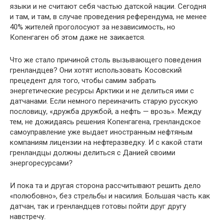
языки и не считают себя частью датской нации. Сегодня
и там, и там, в случае проведения референдума, не менее
40% жителей проголосуют за независимость, но
Копенгаген об этом даже не заикается.
Что же стало причиной столь вызывающего поведения
гренландцев? Они хотят использовать Косовский
прецедент для того, чтобы самим забрать
энергетические ресурсы Арктики и не делиться ими с
датчанами. Если немного пере­иначить старую русскую
пословицу, «дружба дружбой, а нефть — врозь». Между
тем, не до­жидаясь решения Копенгагена, гренландское
самоуправление уже выдает иностранным неф­тяным
компаниям лицензии на нефтеразведку. И с какой стати
гренландцы должны делиться с Данией своими
энергоресурсами?
И пока та и другая сторона рассчитывают ре­шить дело
«полюбовно», без стрельбы и наси­лия. Большая часть как
датчан, так и гренланд­цев готовы пойти друг другу
навстречу.