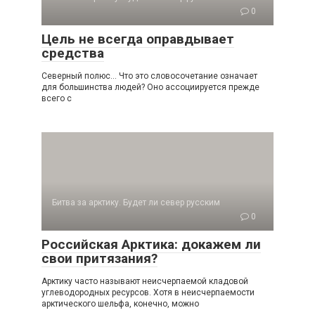
0
Цель не всегда оправдывает
средства
Северный полюс… Что это словосочетание означает
для большинства людей? Оно ассоции­руется прежде
всего с
Битва за арктику. Будет ли север русским
0
Российская Арктика: докажем ли
свои притязания?
Арктику часто называют неисчерпаемой кла­довой
углеводородных ресурсов. Хотя в неис­черпаемости
арктического шельфа, конечно, можно