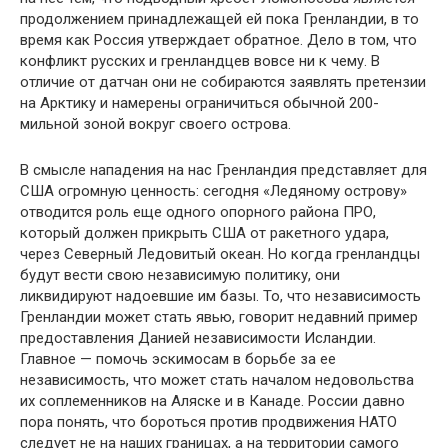
продолжением принадлежащей ей пока Гренландии, в то
время как Россия утверждает обратное. Дело в том, что
конфликт русских и гренландцев вовсе ни к че­му. В
отличие от датчан они не собираются за­являть претензии
на Арктику и намерены огра­ничиться обычной 200-
мильной зоной вокруг своего острова.
В смысле нападения на нас Гренландия представляет для
США огромную ценность: се­годня «Ледяному острову»
отводится роль еще одного опорного района ПРО,
который должен прикрыть США от ракетного удара,
через Се­верный Ледовитый океан. Но когда гренландцы
будут вести свою независимую политику, они
ликвидируют надоевшие им базы. То, что неза­висимость
Гренландии может стать явью, гово­рит недавний пример
предоставления Данией независимости Исландии.
Главное — помочь эс­кимосам в борьбе за ее
независимость, что мо­жет стать началом недовольства
их соплеменни­ков на Аляске и в Канаде. России давно
пора понять, что бороться против продвижения НАТО
следует не на наших границах, а на тер­ритории самого