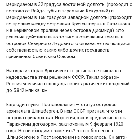
меридианом в 32 градуса восточ­ной долготы (проходит с
востока от Вайда-губы и через мыс Кекурский) и
меридианом в 168 гра­дусов западной долготы (проходит
по проливу между островами Крузенштерна и Ратманова
и в Беринговом проливе через острова Диомида). Это
решение действительно только в отноше­нии земель и
островов Северного Ледовитого океана; не являющихся
собственностью каких-либо других государств,
признанной Советским Союзом.
Ни одна из стран Арктического региона не выказала
недовольства этим решением СССР. Таким образом
Россия увеличила площадь сво­их арктических владений
до 5,842 млн кв. км.
Еще один пункт Постановления — статус островов
архипелага Шпицберген. В нем СССР признал, что эти
острова принадлежат Норве­гии, как и предписывалось
Парижским догово­ром, заключенным 9 февраля 1920
года. Но не­обходимо заметить* что собственно о
Шпицбер­гене в Постановлении не говорилось. Он авто­