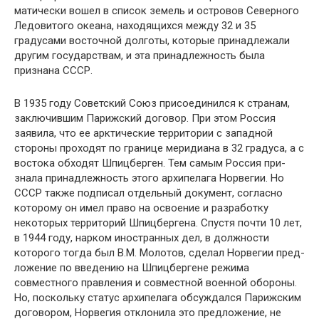
матически вошел в список земель и островов Северного
Ледовитого океана, находящихся ме­жду 32 и 35
градусами восточной долготы, кото­рые принадлежали
другим государствам, и эта принадлежность была
признана СССР.
В 1935 году Советский Союз присоединил­ся к странам,
заключившим Парижский дого­вор. При этом Россия
заявила, что ее арктиче­ские территории с западной
стороны проходят по границе меридиана в 32 градуса, а с
востока обходят Шпицберген. Тем самым Россия при­
знала принадлежность этого архипелага Норве­гии. Но
СССР также подписал отдельный доку­мент, согласно
которому он имел право на ос­воение и разработку
некоторых территорий Шпицбергена. Спустя почти 10 лет,
в 1944 году, нарком иностранных дел, в должности
которого тогда был В.М. Молотов, сделал Норвегии пред­
ложение по введению на Шпицбергене режима
совместного правления и совместной военной обороны.
Но, поскольку статус архипелага обсу­ждался Парижским
договором, Норвегия откло­нила это предложение, не