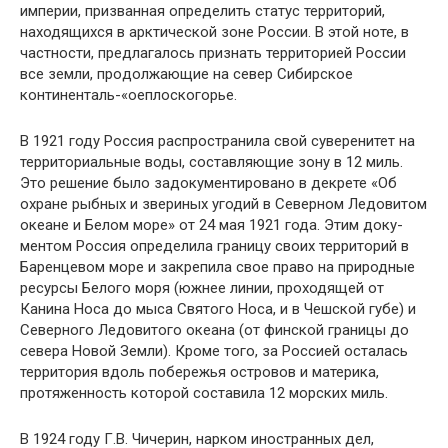
империи, призванная определить статус территорий,
находящихся в арктической зоне России. В этой ноте, в
частности, предлагалось признать территорией России
все земли, про­должающие на север Сибирское
континенталь-«оеплоскогорье.
В 1921 году Россия распространила свой су­веренитет на
территориальные воды, составляю­щие зону в 12 миль.
Это решение было задоку­ментировано в декрете «Об
охране рыбных и звериных угодий в Северном Ледовитом
океане и Белом море» от 24 мая 1921 года. Этим доку­
ментом Россия определила границу своих тер­риторий в
Баренцевом море и закрепила свое право на природные
ресурсы Белого моря (юж­нее линии, проходящей от
Канина Носа до мы­са Святого Носа, и в Чешской губе) и
Северного Ледовитого океана (от финской границы до
севера Новой Земли). Кроме того, за Россией осталась
территория вдоль побережья островов и материка,
протяженность которой составила 12 морских миль.
В 1924 году Г.В. Чичерин, нарком иностран­ных дел,