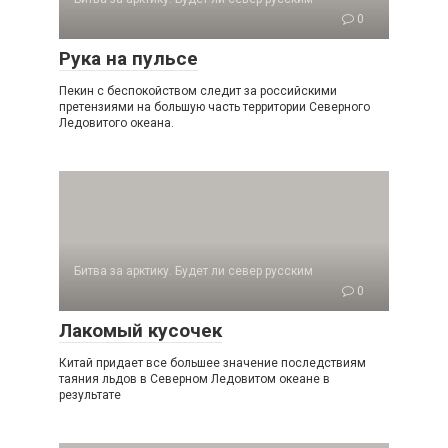
0
Рука на пульсе
Пекин с беспокойством следит за российски­ми
претензиями на большую часть территории Северного
Ледовитого океана.
Битва за арктику. Будет ли север русским
0
Лакомый кусочек
Китай придает все большее значение послед­ствиям
таяния льдов в Северном Ледовитом океане в
результате