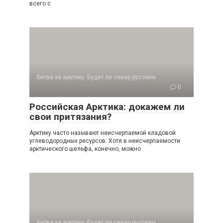
всего с
Битва за арктику. Будет ли север русским
0
Российская Арктика: докажем ли
свои притязания?
Арктику часто называют неисчерпаемой кла­довой
углеводородных ресурсов. Хотя в неис­черпаемости
арктического шельфа, конечно, можно
Битва за арктику. Будет ли север русским