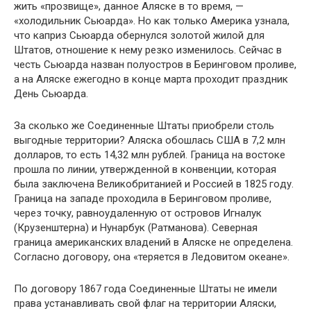
жить «прозвище», данное Аляске в то время, —
«холодильник Сьюарда». Но как только Амери­ка узнала,
что каприз Сьюарда обернулся золо­той жилой для
Штатов, отношение к нему резко изменилось. Сейчас в
честь Сьюарда назван по­луостров в Беринговом проливе,
а на Аляске ежегодно в конце марта проходит праздник
День Сьюарда.
За сколько же Соединенные Штаты приобре­ли столь
выгодные территории? Аляска обош­лась США в 7,2 млн
долларов, то есть 14,32 млн рублей. Граница на востоке
прошла по линии, утвержденной в конвенции, которая
была за­ключена Великобританией и Россией в 1825 го­ду.
Граница на западе проходила в Беринговом проливе,
через точку, равноудаленную от остро­вов Игналук
(Крузенштерна) и Нунарбук (Ратманова). Северная
граница американских владе­ний в Аляске не определена.
Согласно договору, она «теряется в Ледовитом океане».
По договору 1867 года Соединенные Штаты не имели
права устанавливать свой флаг на тер­ритории Аляски,