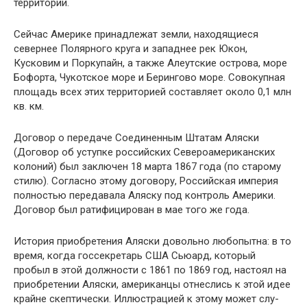
территории.
Сейчас Америке принадлежат земли, находя­щиеся
севернее Полярного круга и западнее рек Юкон,
Кусковим и Поркупайн, а также Алеут­ские острова, море
Бофорта, Чукотское море и Берингово море. Совокупная
площадь всех этих территорией составляет около 0,1 млн
кв. км.
Договор о передаче Соединенным Штатам Аляски
(Договор об уступке российских Северо­американских
колоний) был заключен 18 марта 1867 года (по старому
стилю). Согласно этому договору, Российская империя
полностью пере­давала Аляску под контроль Америки.
Договор был ратифицирован в мае того же года.
История приобретения Аляски довольно лю­бопытна: в то
время, когда госсекретарь США Сьюард, который
пробыл в этой должности с 1861 по 1869 год, настоял на
приобретении Аля­ски, американцы отнеслись к этой идее
крайне скептически. Иллюстрацией к этому может слу­