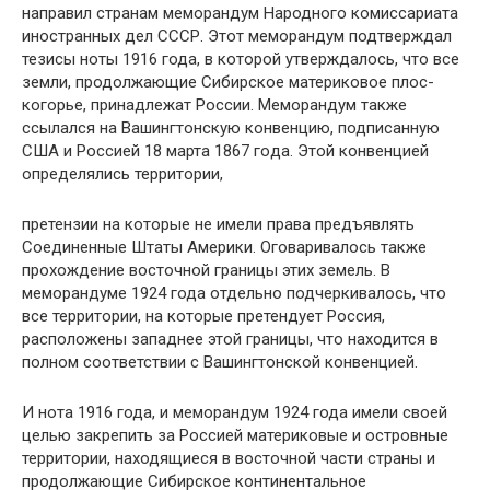
направил странам меморандум Народ­ного комиссариата
иностранных дел СССР. Этот меморандум подтверждал
тезисы ноты 1916 года, в которой утверждалось, что все
земли, продолжающие Сибирское материковое плос­
когорье, принадлежат России. Меморандум так­же
ссылался на Вашингтонскую конвенцию, подписанную
США и Россией 18 марта 1867 го­да. Этой конвенцией
определялись территории,
претензии на которые не имели права предъяв­лять
Соединенные Штаты Америки. Оговарива­лось также
прохождение восточной границы этих земель. В
меморандуме 1924 года отдельно подчеркивалось, что
все территории, на которые претендует Россия,
расположены западнее этой границы, что находится в
полном соответствии с Вашингтонской конвенцией.
И нота 1916 года, и меморандум 1924 года имели своей
целью закрепить за Россией мате­риковые и островные
территории, находящиеся в восточной части страны и
продолжающие Си­бирское континентальное