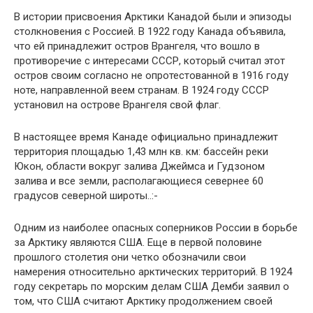
В истории присвоения Арктики Канадой бы­ли и эпизоды
столкновения с Россией. В 1922 году Канада объявила,
что ей принадлежит ост­ров Врангеля, что вошло в
противоречие с ин­тересами СССР, который считал этот
остров своим согласно не опротестованной в 1916 го­ду
ноте, направленной веем странам. В 1924 го­ду СССР
установил на острове Врангеля свой флаг.
В настоящее время Канаде официально при­надлежит
территория площадью 1,43 млн кв. км: бассейн реки
Юкон, области вокруг залива Джеймса и Гудзоном
залива и все земли, распо­лагающиеся севернее 60
градусов северной ши­роты..:-
Одним из наиболее опасных соперников России в борьбе
за Арктику являются США. Еще в первой половине
прошлого столетия они четко обозначили свои
намерения относительно арктических территорий. В 1924
году секретарь по морским делам США Демби заявил о
том, что США считают Арктику продолжением своей