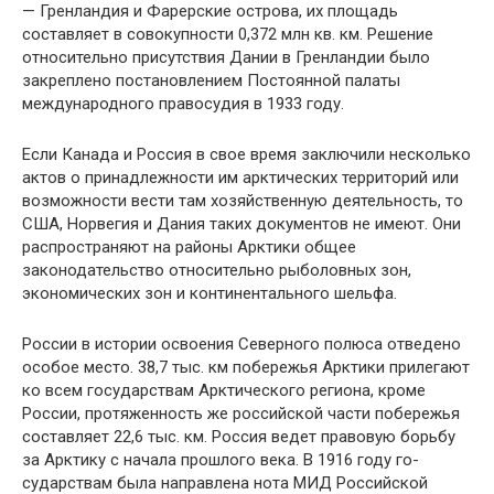
— Гренландия и Фарерские ост­рова, их площадь
составляет в совокупности 0,372 млн кв. км. Решение
относительно при­сутствия Дании в Гренландии было
закреплено постановлением Постоянной палаты
междуна­родного правосудия в 1933 году.
Если Канада и Россия в свое время заклю­чили несколько
актов о принадлежности им арктических территорий или
возможности вес­ти там хозяйственную деятельность, то
США, Норвегия и Дания таких документов не имеют. Они
распространяют на районы Арктики общее
законодательство относительно рыболовных зон,
экономических зон и континентального шельфа.
России в истории освоения Северного по­люса отведено
особое место. 38,7 тыс. км побе­режья Арктики прилегают
ко всем государствам Арктического региона, кроме
России, протяжен­ность же российской части побережья
составляет 22,6 тыс. км. Россия ведет правовую борьбу
за Арктику с начала прошлого века. В 1916 году го­
сударствам была направлена нота МИД Россий­ской