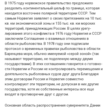
В 1975 году норвежское правительство пред­ложило
разделить континентальный шельф по границе, которая
находится восточнее полярной территории СССР. Тем
самым Норвегия заявля­ет о своих притязаниях на 10 тыс.
кв. км эконо­мической зоны и 155 тыс. кв. км морских
терри­торий, принадлежащих России. В целях урегу­
лирования этого конфликта в 1976 году Норве­гия и СССР
заключили Соглашение о взаимных отношениях в
области рыболовства. В 1978 году они подписали
протокол о временных правилах рыболовства в области
Баренцева моря, обычно именуемой «серой зоной» (так
называют терри­торию, не поделенную между двумя
государст­вами). В этих соглашениях говорится о готовно­
сти Норвегии и России не контролировать перемещения и
деятельность рыболовных судов друг друга Благодаря
этим договорам Россия и Нор­вегия совместно
контролируют эти территории, не допуская в них другие
государства, хотя их собственные интересы все еще
входят в проти­воречие друг с другом.
Основная область распространения сувере­нитета Дании