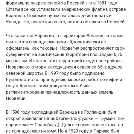
формально закрепленной за Россией. Но в 1881 году
Штаты все же устано­вили американский флаг на острове
Врангеля, Похожим путем пыталась действовать и
Канада. Но, несмотря на это, остров остался за Россией.
Что касается Норвегии, то территории Арк­тики, которые
считаются принадлежащими ей, юридически не
оформлены как таковые. Нор­вегия распространяет свой
суверенитет на арк­тические территории площадью 0,75
млн кв. км. В состав этих территорий входят все районы
Нор­вежского моря, находящиеся севернее 65 граду­сов
северной широты. В 1997 году было подпи­сано
Руководство по проведению морских работ по нефти и
газу в Арктике: этим документом и была
регламентирована принадлежность данных земель
Норвегии.
В 1596 году экспедицией Баренца из Гол­ландии был
открыт архипелаг Шпицберген (по-русски — Грумант, по-
норвежски — Свальбард). Долгое время после этого он
не принадлежал никому. Но в 1920 году в Париже был