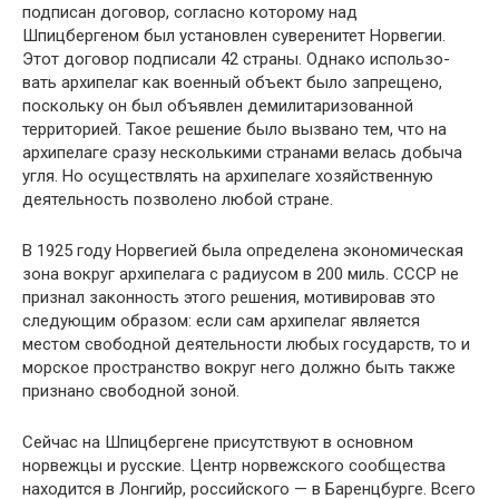
подписан договор, согласно которому над
Шпицбергеном был установлен суверенитет Норвегии.
Этот до­говор подписали 42 страны. Однако использо­
вать архипелаг как военный объект было запре­щено,
поскольку он был объявлен демилитари­зованной
территорией. Такое решение было вы­звано тем, что на
архипелаге сразу несколькими странами велась добыча
угля. Но осуществлять на архипелаге хозяйственную
деятельность по­зволено любой стране.
В 1925 году Норвегией была определена эко­номическая
зона вокруг архипелага с радиусом в 200 миль. СССР не
признал законность этого решения, мотивировав это
следующим образом: если сам архипелаг является
местом свободной деятельности любых государств, то и
морское пространство вокруг него должно быть также
признано свободной зоной.
Сейчас на Шпицбергене присутствуют в ос­новном
норвежцы и русские. Центр норвеж­ского сообщества
находится в Лонгийр, россий­ского — в Баренцбурге. Всего