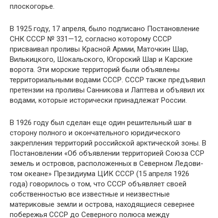
плоскогорье.
В 1925 году, 17 апреля, было подписано По­становление
СНК СССР № 331—12, согласно которому СССР
присваивал проливы Красной Армии, Маточкин Шар,
Вилькицкого, Шокаль­ского, Югорский Шар и Карские
ворота. Эти морские территорий были объявлены
террито­риальными водами СССР. СССР также предъя­вил
претензии на проливы Санникова и Лаптева и объявил их
водами, которые исторически при­надлежат России.
В 1926 году был сделан еще один решитель­ный шаг в
сторону полного и окончательного юридического
закрепления территорий россий­ской арктической зоны. В
Постановлении «Об объявлении территорией Союза ССР
земель и островов, расположенных в Северном Ледови­
том океане» Президиума ЦИК СССР (15 апреля 1926
года) говорилось о том, что СССР объявляет своей
собственностью все известные и неиз­вестные
материковые земли и острова, находя­щиеся севернее
побережья СССР до Северного полюса между