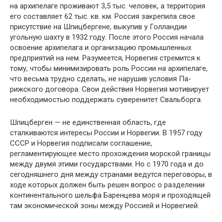
на архипелаге проживают 3,5 тыс. человек, а территория
его составляет 62 тыс. кв. км. Россия закрепила свое
присутствие на Шпицбергене, выкупив у Гол­ландии
угольную шахту в 1932 году. После этого Россия начала
освоение архипелага и организа­цию промышленных
предприятий на нем. Разу­меется, Норвегия стремится к
тому, чтобы ми­нимизировать роль России на архипелаге,
что весьма трудно сделать, не нарушив условия Па­
рижского договора. Свои действия Норвегия мотивирует
необходимостью поддержать сувере­нитет Свальборга.
Шпицберген — не единственная область, где
сталкиваются интересы России и Норвегии. В 1957 году
СССР и Норвегия подписали согла­шение,
регламентирующее место прохождения морской границы
между двумя этими государ­ствами. Но с 1970 года и до
сегодняшнего дня между странами ведутся переговоры, в
ходе ко­торых должен быть решен вопрос о разделении
континентального шельфа Баренцева моря и проходящей
там экономической зоны между Россией и Норвегией.