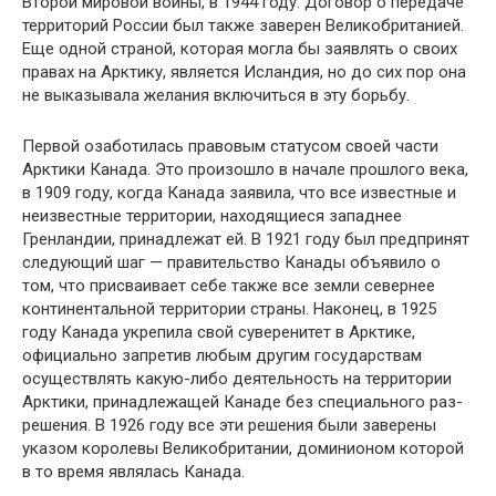
Второй мировой войны, в 1944 году. Договор о передаче
территорий Рос­сии был также заверен Великобританией.
Еще одной страной, которая могла бы заявлять о сво­их
правах на Арктику, является Исландия, но до сих пор она
не выказывала желания включиться в эту борьбу.
Первой озаботилась правовым статусом сво­ей части
Арктики Канада. Это произошло в на­чале прошлого века,
в 1909 году, когда Канада заявила, что все известные и
неизвестные тер­ритории, находящиеся западнее
Гренландии, принадлежат ей. В 1921 году был предпринят
следующий шаг — правительство Канады объя­вило о
том, что присваивает себе также все зем­ли севернее
континентальной территории стра­ны. Наконец, в 1925
году Канада укрепила свой суверенитет в Арктике,
официально запретив любым другим государствам
осуществлять ка­кую-либо деятельность на территории
Арктики, принадлежащей Канаде без специального раз­
решения. В 1926 году все эти решения были за­верены
указом королевы Великобритании, до­минионом которой
в то время являлась Канада.