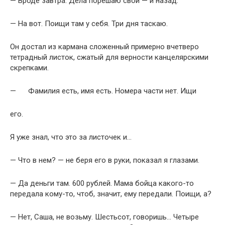
— Вроде завтра. Дела порешаю свои — и назад.
— На вот. Поищи там у себя. Три дня таскаю.
Он достал из кармана сложенный примерно вчетверо
тетрадный листок, сжатый для верности канцелярскими
скрепками.
— Фамилия есть, имя есть. Номера части нет. Ищи
его.
Я уже знал, что это за листочек и…
— Что в нем? — не беря его в руки, показал я гла­зами.
— Да деньги там. 600 рублей. Мама бойца какого-то
передала кому-то, чтоб, значит, ему передали. По­ищи, а?
— Нет, Саша, не возьму. Шестьсот, говоришь… Четы­ре