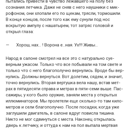
пытались привести в чувство лежавшего на полу без
сознания летчика. Даже не сняв с него наушники с мик­
рофоном, они хлопали его по щекам, трясли, тормо­шили.
В конце концов, после того как ему сунули под нос
вскрытую ампулу с нашатырем, тот затряс головой и
открыл глаза:
— Хорош, нах… ! Ворона е…ная. Ух!!! Живы…
Народ в салоне смотрел на все это с натурально суе­
верным ужасом. Только что все побывали на том свете и
только что с него благополучно вернулись. Вроде бы вер­
нулись. Должны вернуться. Вот долетим, сядем, и значит,
точно вернулись. Вторая вертушка вела нашу, встав мет­
рах в пятидесяти справа и метрах в пяти-семи выше. Пас­
сажиры, у кого было оружие, заняли места у открытых
ил­люминаторов. Мы пролетели еще сколько-то там кило­
метров и сели благополучно. После посадки, когда уже
заглушили двигатель, в салоне вдруг повисла тишина.
Никто не мог сдвинуться с места. Наконец открылась
дверь к летчику, и оттуда к нам на пол выпала мертвая