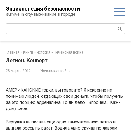
Перейти
Энциклопедия безопасности
к
survive in city/выживание в городе
контенту
Поиск:
Главная
»
Книги
»
История
»
Чеченская война
Легион. Конверт
23 марта 2012
Чеченская война
АМЕРИКАНСКИЕ горки, вы говорите? Я искренне не
понимаю людей, отдающих свои деньги, чтобы получить
за это порцию адреналина. То ли дело… Впрочем… Каж­
дому свое.
Вертушка выписала еще одну замечательную петлю и
выдала россыпь ракет. Водила явно скучал по лаврам