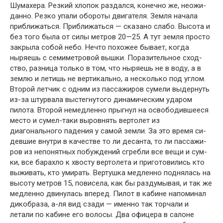
Шумахера. Резкий хлопок раздался, конечно же, неожи­
данно. Резко упали обороты двигателя. Земля начала
приближаться. Приближаться — сказано слабо. Высота и
без того была от силы метров 20—25. А тут земля про­сто
закрыла собой небо. Нечто похожее бывает, когда
ныряешь с семиметровой вышки. Поразительное сход­
ство, разница только в том, что ныряешь не в воду, а в
землю и летишь не вертикально, а несколько под углом.
Второй летчик с одним из пассажиров сумели выдер­нуть
из-за штурвала выстегнутого динамическим ударом
пилота. Второй немедленно прыгнул на освобо­дившееся
место и сумел-таки выровнять вертолет из
диагонального падения у самой земли. За это время си­
девшие внутри в качестве то ли десанта, то ли пассажи­
ров из непонятных побуждений сгребли все вещи и сум­
ки, все барахло к хвосту вертолета и приготовились кто
выживать, кто умирать. Вертушка медленно поднялась на
высоту метров 15, повисела, как бы раздумывая, и так же
медленно двинулась вперед. Пилот в кабине напо­минал
дикобраза, а-ля вид сзади — именно так торчали и
летали по кабине его волосы. Два офицера в салоне