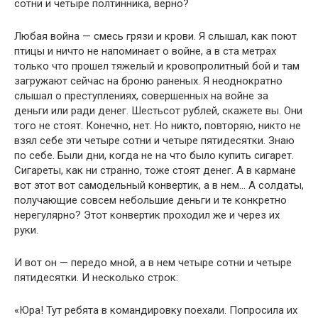
сотни и четыре полтинника, верно?
Любая война — смесь грязи и крови. Я слышал, как поют
птицы и ничто не напоминает о войне, а в ста мет­рах
только что прошел тяжелый и кровопролитный бой и там
загружают сейчас на броню раненых. Я неодно­кратно
слышал о преступлениях, совершенных на войне за
деньги или ради денег. Шестьсот рублей, скажете вы. Они
того не стоят. Конечно, нет. Но никто, повторяю, ни­кто не
взял себе эти четыре сотни и четыре пятидесятки. Знаю
по себе. Были дни, когда не на что было купить си­гарет.
Сигареты, как ни странно, тоже стоят денег. А в кармане
вот этот вот самодельный конвертик, а в нем… А солдаты,
получающие совсем небольшие деньги и те конкретно
нерегулярно? Этот конвертик проходил же и через их
руки.
И вот он — передо мной, а в нем четыре сотни и четы­ре
пятидесятки. И несколько строк:
«Юра! Тут ребята в командировку поехали. Попроси­ла их