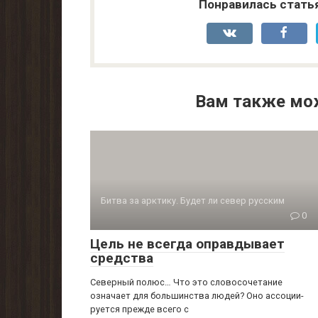
Понравилась стать
Вам также мо
Битва за арктику. Будет ли север русским
0
Цель не всегда оправдывает
средства
Северный полюс… Что это словосочетание
означает для большинства людей? Оно ассоции­
руется прежде всего с