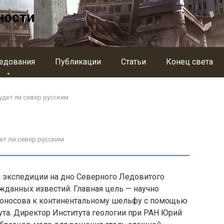
ности
едования
Публикации
Статьи
Конец света
Будет ли север русским
дет ли север русским
 экс­педиции на дно Северного Ледовитого
ожданных известий. Главная цель — научно
моносова к континентальному шельфу с помощью
нута. Директор Института геологии при РАН Юрий