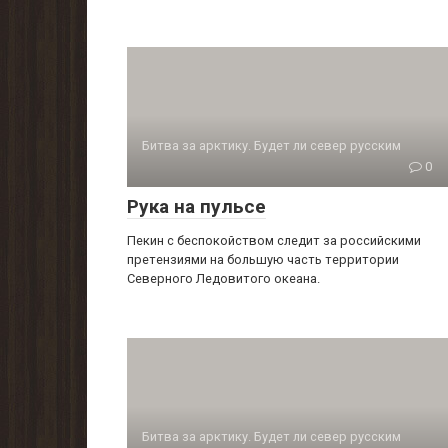
Битва за арктику. Будет ли север русским
0
Рука на пульсе
Пекин с беспокойством следит за российски­ми
претензиями на большую часть территории
Северного Ледовитого океана.
Битва за арктику. Будет ли север русским