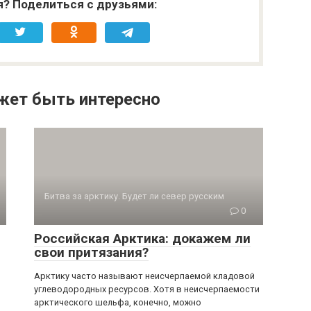
я? Поделиться с друзьями:
жет быть интересно
Битва за арктику. Будет ли север русским
0
Российская Арктика: докажем ли
свои притязания?
Арктику часто называют неисчерпаемой кла­довой
углеводородных ресурсов. Хотя в неис­черпаемости
арктического шельфа, конечно, можно