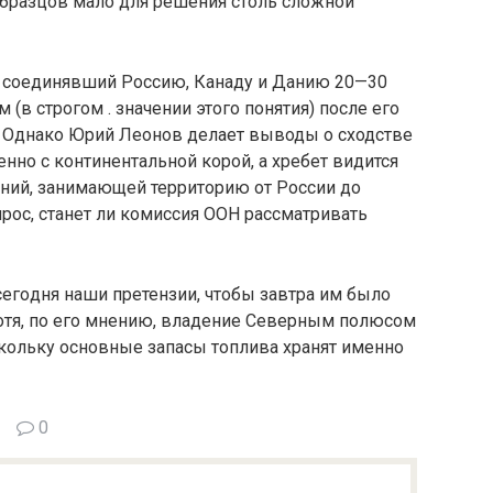
 образцов мало для решения столь слож­ной
, соеди­нявший Россию, Канаду и Данию 20—30
 (в строгом . значении этого понятия) после его
. Однако Юрий Леонов делает выводы о сходстве
нно с континентальной ко­рой, а хребет видится
аний, занимающей территорию от России до
прос, станет ли комиссия ООН рассматривать
его­дня наши претензии, чтобы завтра им было
 Хотя, по его мнению, владение Северным полюсом
скольку основные запасы топлива хранят именно
0