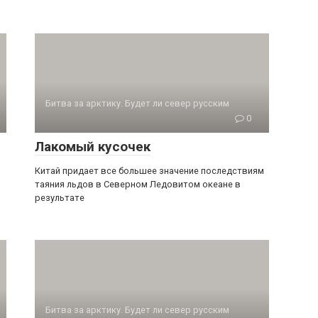
Битва за арктику. Будет ли север русским
0
Лакомый кусочек
Китай придает все большее значение послед­ствиям
таяния льдов в Северном Ледовитом океане в
результате
Битва за арктику. Будет ли север русским