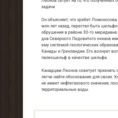
Леонов сетует на то, что полу­ченных
задачи.
Он объясняет, что хребет Ломоносова
млн лет назад, перестал быть шельфом
обрушения в районе 30-го меридиана
дна Северного Ледо­витого океана име
ему системой геологиче­ских образов
Канады и Гренландии. Его волнует во
палеошельф в качестве шельфа.
Канадцам Леонов советует признать с
лег­че найти обоснование для своих.
не имеет нефтегазового значения, по
территориальные воды.