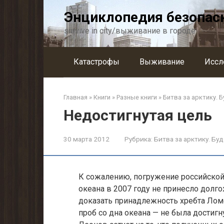
Перейти
Энциклопедия безопас
к
контенту
survive in city/выживание в городе
Катастрофы
Выживание
Иссл
Главная
»
Книги
»
Разные книги
»
Битва за арктику. 
Недостигнутая цель
30 марта 2012
Рубрика:
Битва за арктику. Бу
К сожалению, погружение российской
океана в 2007 году не принесло долг
доказать принадлеж­ность хребта Ло
проб со дна океана — не была достиг