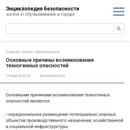
Перейти
Энциклопедия безопасности
к
survive in city/выживание в городе
контенту
Поиск:
Главная
»
Книги
»
Безопасность
Основные причины возникновения
техногенных опасностей
14 марта 2012
Безопасность
Основными причинами возникновения техногенных
опасностей являются:
• нерациональное размещение потенциально опасных
объектов производственного назначения, хозяйственной
и социальной инфраструктуры;