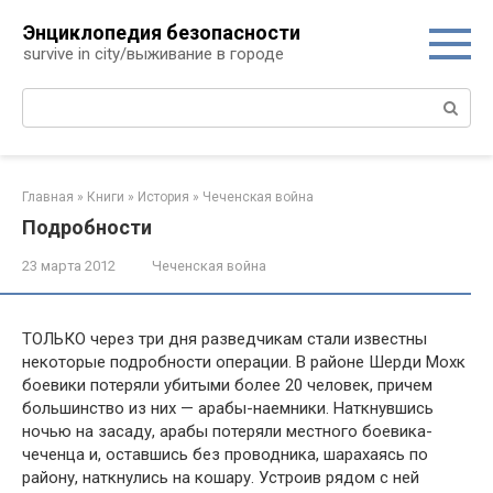
Перейти
Энциклопедия безопасности
к
survive in city/выживание в городе
контенту
Поиск:
Главная
»
Книги
»
История
»
Чеченская война
Подробности
23 марта 2012
Чеченская война
ТОЛЬКО через три дня разведчикам стали известны
некоторые подробности операции. В районе Шерди Мохк
боевики потеряли убитыми более 20 человек, при­чем
большинство из них — арабы-наемники. Наткнув­шись
ночью на засаду, арабы потеряли местного боеви­ка-
чеченца и, оставшись без проводника, шарахаясь по
району, наткнулись на кошару. Устроив рядом с ней