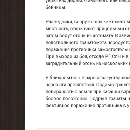
укрытиях дерево-земляного или пещер
бойницы.
Разведчики, вооруженные автоматом 
местность, открывают при­цельный ого
затем ведут огонь из автомата. В зави
подствольного гранатомета чередуетс
поражения противника самостоятельно
При выходе из боя, отходе РГ СпН и в
заградительный огонь из нескольких 
В ближнем бою в зарослях кустарника
через эти препятствия. Подрыв грана
поверхностью земли при касании взр
боевое положение. Под­рыв гранаты 
фективное поражение противника в ук