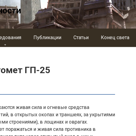
ности
едования
Публикации
Статьи
Конец света
омет ГП-25
аются живая сила и огневые средства
ий, в открытых окопах и траншеях, за укрытия­ми
и строе­ниями), в лощинах и оврагах.
т поражаться и живая сила противника в