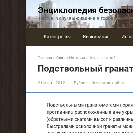
Перейти
Энциклопедия безопас
к
контенту
survive in city/выживание в городе
Катастрофы
Выживание
Иссл
Главная
»
Книги
»
История
»
Чеченская война
Подствольный гранат
21 марта 2012
Рубрика:
Чеченская война
Подствольными гранатометами пораж
противника, расположенные вне укрыт
(обратными скатами высот и различным
Выстрелами осколочной гранаты може