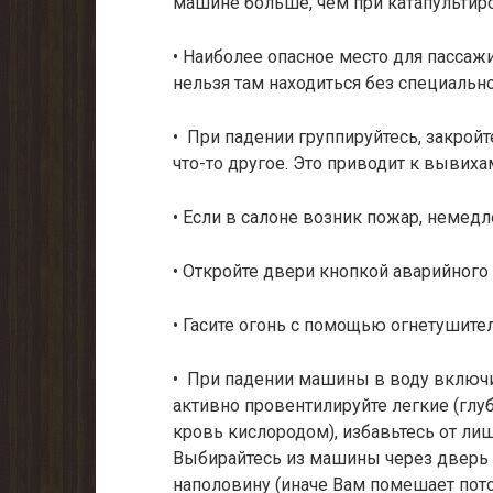
машине больше, чем при катапультиро
• Наиболее опасное место для пассаж
нельзя там находиться без специально
• При падении группируйтесь, закройт
что-то другое. Это приводит к вывиха
• Если в салоне возник пожар, немед
• Откройте двери кнопкой аварийного
• Гасите огонь с помощью огнетушител
• При падении машины в воду включи
активно провентилируйте легкие (гл
кровь кислородом), избавьтесь от ли
Выбирайтесь из машины через дверь
наполовину (иначе Вам поме­шает пот