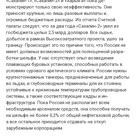
«Сахалин-1», «Сахалин-2» и «Харьяга» пока де­
монстрируют только свою неэффективность. Они
приносят крупные, но лишь разовые вы­платы и…
огромные бюджетные расходы. Из от­чета Счетной
палаты следует, что за два года «Сахалин-2» увел из
госбюджета целых 2,5 млрд долларов. Все сырье,
добытое в рамках Высокозатратного проекта, ушло за
границу. Происхо­дит это по причине того, что Россия не
имеет должных возможностей для полноценной разра­
ботки шельфа. У нас отсутствует опыт возведе­ния
плавающих буровых установок, способных работать в
условиях сурового арктического кли­мата. России нужны
крупнотоннажные танкеры, предназначенные для работы
во льдах, и глубо­ководные терминалы для их стоянки,
устойчи­вые к кризисным температурам трубопроводные
системы, а также соответствующие кадры и ин­
фраструктура. Пока Россия не располагает всем
необходимым арсеналом средств, она способна получать
на шельфе не более 0,2% от общей нефтегазовой добычи,
а все остальное приходит­ся отдавать на откуп
зарубежным корпорациям.