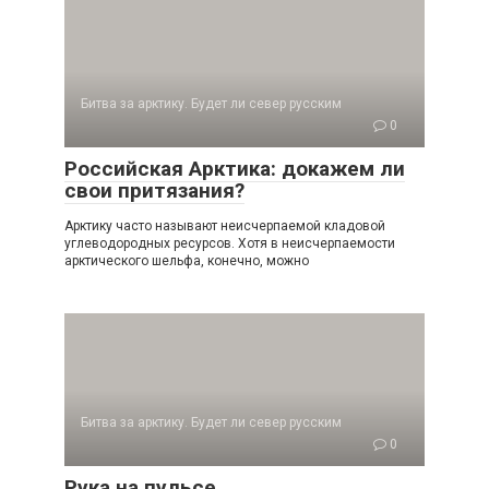
Битва за арктику. Будет ли север русским
0
Российская Арктика: докажем ли
свои притязания?
Арктику часто называют неисчерпаемой кла­довой
углеводородных ресурсов. Хотя в неис­черпаемости
арктического шельфа, конечно, можно
Битва за арктику. Будет ли север русским
0
Рука на пульсе