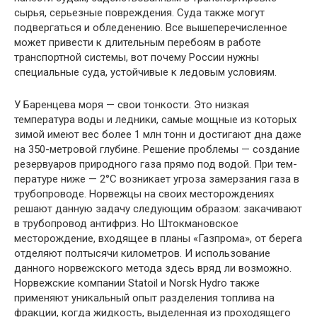
сырья, серьез­ные повреждения. Суда также могут
подвергать­ся и обледенению. Все вышеперечисленное
мо­жет привести к длительным перебоям в работе
транспортной системы, вот почему России нуж­ны
специальные суда, устойчивые к ледовым ус­ловиям.
У Баренцева моря — свои тонкости. Это низ­кая
температура воды и ледники, самые мощ­ные из которых
зимой имеют вес более 1 млн тонн и достигают дна даже
на 350-метровой глу­бине. Решение проблемы — создание
резервуа­ров природного газа прямо под водой. При тем­
пературе ниже — 2°С возникает угроза замерза­ния газа в
трубопроводе. Норвежцы на своих месторождениях
решают данную задачу следую­щим образом: закачивают
в трубопровод анти­фриз. Но Штокмановское
месторождение, вхо­дящее в планы «Газпрома», от берега
отделяют полтысячи километров. И использование
данно­го норвежского метода здесь вряд ли возможно.
Норвежские компании Statoil и Norsk Hydro также
применяют уникальный опыт разделения топлива на
фракции, когда жидкость, выделен­ная из проходящего