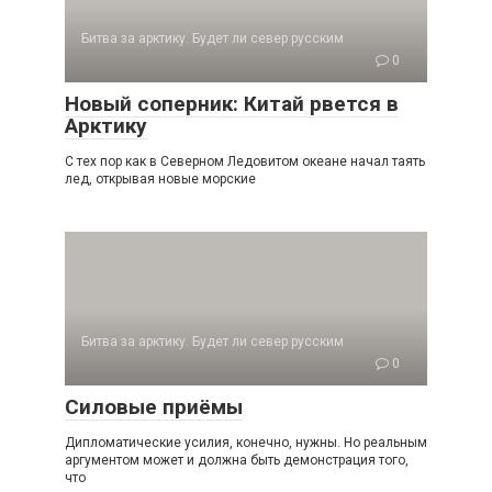
Битва за арктику. Будет ли север русским
0
Новый соперник: Китай рвется в
Арктику
С тех пор как в Северном Ледовитом океане начал таять
лед, открывая новые морские
Битва за арктику. Будет ли север русским
0
Силовые приёмы
Дипломатические усилия, конечно, нужны. Но реальным
аргументом может и должна быть демонстрация того,
что