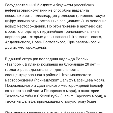
Государственный бюджет и бюджеты рос­сийских
нефтегазовых компаний не способны выделить
несколько сотен миллиардов долла­ров (а именно такую
цифру называют иностран­ные специалисты) на освоение
новых месторож­дений. По этой причине в арктических
морях господствуют крупнейшие транснациональные
корпорации, которые делят запасы Штокманов-ского,
Ардалинского, Ново-Портовского, При-разломного и
других месторождений.
В данной ситуации последняя надежда Рос­сии —
«Газпром». В планах компании на бли­жайшие 20 лет —
геолого-разведывательная дея­тельность,
сконцентрированная в районе Шток-мановского
месторождения (принадлежит шель­фу Баренцева моря),
Приразломного и Долган­ского месторождений (шельф
юго-восточной части Печорского моря), в акватории
Тазовской губы и Обской губы (шельф Карского моря), а
также на шельфе, прилежащем к полуострову Ямал.