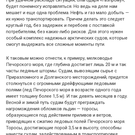
При удачном раскладе ситуация, благодаря «Газпрому»,
будет понемногу исправляться. Но ведь на деле нам
мешает и еще одна проблема. Нефть и газ мало добыть —
их нужно транспор­тировать. Причем делать это следует
круглый год, без задержек и перебоев с поставкой
потре­бителям, без каких-либо рисков. Для этого ну­жен
особый комплекс надежных арктических судов, которые
смогут выдержать все сложные моменты пути.
К таковым можно отнести, к примеру, мел­ководье
Печорского моря, где глубина достигает лишь 20 м и так
часты ледяные штормы. Судам, вывозящим сырье с
Приразломного и Долган­ского месторождений, придется
столкнуться с огромными дрейфующими ледовыми
полями (лед Печорского моря в возрасте одного года
имеет толщину более 1,5 м). И так девять меся­цев в году.
Весной и зимой путь судам будут преграждать
нагромождения обломков льдин — торосы,
образующиеся под действием приливов и ветров,
приводящих к сжатию ледовых полей Печорского моря.
Торосы, достигающие порой 3,5 м в высоту, способны
нанести судам, задей­ствованным в транспортировке