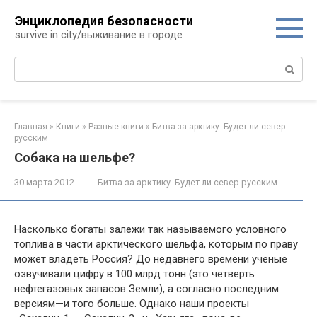
Перейти
Энциклопедия безопасности
к
survive in city/выживание в городе
контенту
Поиск:
Главная
»
Книги
»
Разные книги
»
Битва за арктику. Будет ли север
русским
Собака на шельфе?
30 марта 2012
Битва за арктику. Будет ли север русским
Насколько богаты залежи так называемого условного
топлива в части арктического шель­фа, которым по праву
может владеть Россия? До недавнего времени ученые
озвучивали циф­ру в 100 млрд тонн (это четверть
нефтегазовых запасов Земли), а согласно последним
верси­ям—и того больше. Однако наши проекты