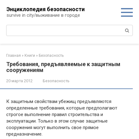
Перейти
Энциклопедия безопасности
к
survive in city/выживание в городе
контенту
Поиск:
Главная
»
Книги
»
Безопасность
Требования, предъявляемые к защитным
сооружениям
20 марта 2012
Безопасность
К защитным свойствам убежищ предъявляются
определенные требования, которые предполагают
строгое выполнение правил строительства и
эксплуатации. Только в этом слу­чае защитные
сооружения могут выполнить свое прямое
предназначение.