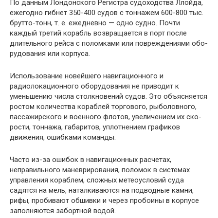
По данным Лондонского Регистра судоходства Ллойда,
ежегодно гибнет 350-400 судов с тоннажем 600-800 тыс.
брутто-тонн, т. е. ежедневно — одно судно. Почти
каждый третий корабль возвращается в порт после
длительного рейса с поломками или повреждениями обо­
рудования или корпуса.
Использование новейшего навигационного и
радиолокационного оборудования не приводит к
уменьшению числа столкновений судов. Это объясняется
ростом количества кораблей торгового, рыболовного,
пассажирского и военного флотов, увеличением их ско­
рости, тоннажа, габаритов, уплотнением графиков
движения, ошибками команды.
Часто из-за ошибок в навигационных расчетах,
неправильного маневрирования, поло­мок в системах
управления кораблем, сложных метеоусловий суда
садятся на мель, наталки­ваются на подводные камни,
рифы, пробивают обшивки и через пробоины в корпусе
запол­няются забортной водой.