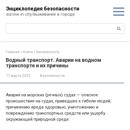
Перейти
Энциклопедия безопасности
к
survive in city/выживание в городе
контенту
Поиск:
Главная
»
Книги
»
Безопасность
Водный транспорт. Аварии на водном
транспорте и их причины
17 марта 2012
Безопасность
Авария на морских (речных) судах — опасное
происшествие на судах, приведшее к гибели людей,
причинению вреда здоровью, уничтожению и
повреждению транспортных средств или ущербу
окружающей природной среде.