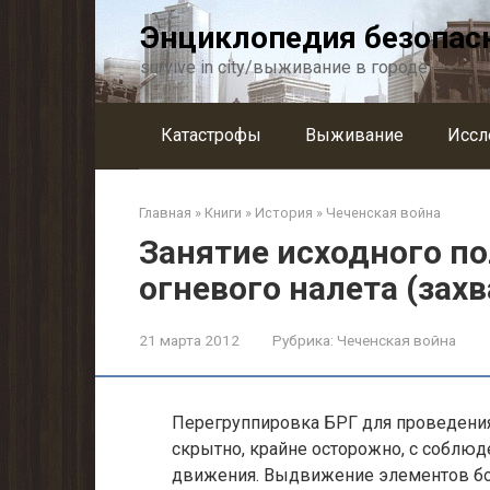
Перейти
Энциклопедия безопас
к
контенту
survive in city/выживание в городе
Катастрофы
Выживание
Иссл
Главная
»
Книги
»
История
»
Чеченская война
Занятие исходного п
огневого налета (захв
21 марта 2012
Рубрика:
Чеченская война
Перегруппировка БРГ для проведения 
скрытно, крайне осторожно, с соблю
движения. Выдвижение элементов бое