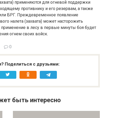
(захвата) применяются для огневой поддержки
ходящему противни­ку и его резервам, а также
 или БРГ. Преждевременное появление
ого налета (захвата) может насто­рожить
 применение в лесу в первые минуты боя будет
ния огнем своих войск.
0
я? Поделиться с друзьями:
жет быть интересно