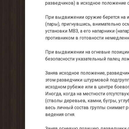
разведчиков) в исходное положе­ние 
При выдвижении оружие берется на и
(пары), пригнув­шись, внимательно ос
установки МВЗ, а его напарники (нап
противни­ком в готовности немедлен
При выдвижении на огневые позиции о
безопасности указатель­ный палец лож
Заняв исходное положение, разведчик
этом разведчики штурмовой подгруппы
исходном рубеже или в центре боевог
Иногда, ко­гда на местности отсутств
(стволы деревьев, камни, бугры, углу
весь лич­ный состав группы снимает р
ведения огня.
Заняв огневую позицию, разведчики