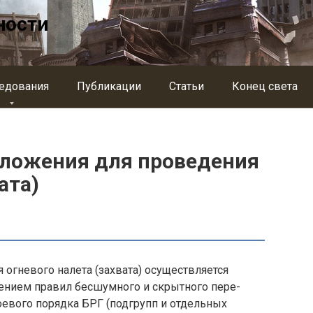
ности
едования
Публикации
Статьи
Конец света
оложения для проведения
ата)
огневого нале­та (захвата) осуществляется
дением правил бесшумного и скрытного пере­
вого порядка БРГ (подгрупп и отдельных