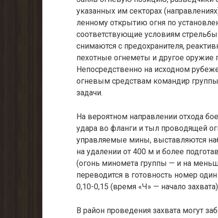
указанных им секторах (на­правлениях
ленному открытию огня по установле
соответствующие услови­ям стрельбы
снимаются с предохранителя, реактив
пехотные огнеметы и другое оружие 
Непосредственно на исходном рубеже
огневым средствам ко­мандир группы 
задачи.
На вероятном направлении отхода бое
удара во фланги и тыл прово­дящей ог
управляемые мины, выставляются наб
на удалении от 400 м и бо­лее подгот
(огонь миномета группы — и на мень
переводится в готовность номер один
0,10-0,15 (время «Ч» — начало захвата)
В район проведения захвата могут з