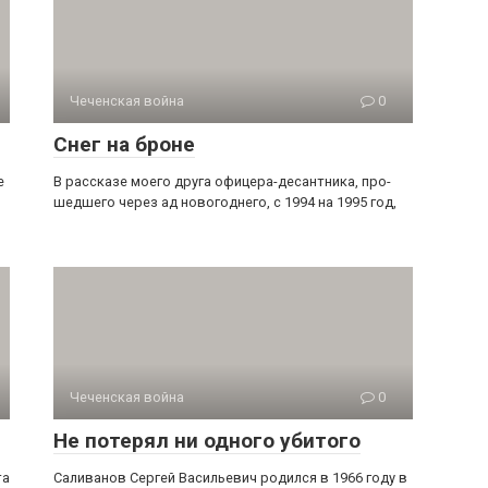
Чеченская война
0
Снег на броне
е
В рассказе моего друга офицера-десантника, про­
шедшего через ад новогоднего, с 1994 на 1995 год,
Чеченская война
0
Не потерял ни одного убитого
та
Саливанов Сергей Васильевич родился в 1966 году в