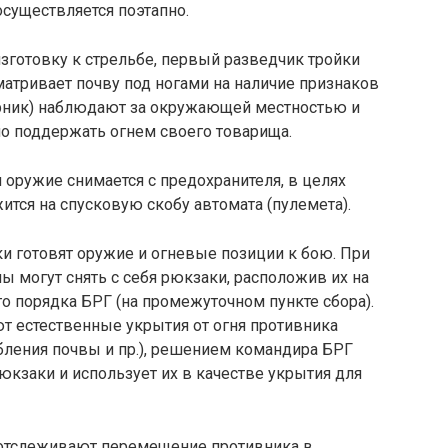
осуществляется поэтапно.
зготовку к стрельбе, первый разведчик тройки
матривает почву под ногами на на­личие признаков
ар­ник) наблюдают за окружающей местностью и
но поддержать огнем своего товарища.
ружие снима­ется с предохранителя, в целях
ится на спусковую скобу автомата (пулемета).
и готовят ору­жие и огневые позиции к бою. При
 могут снять с себя рюкзаки, распо­ложив их на
о по­рядка БРГ (на промежуточном пункте сбора).
уют естественные укрытия от огня противника
б­ления почвы и пр.), решением командира БРГ
юкзаки и использует их в качестве укрытия для
 отслеживают перемещение противника в