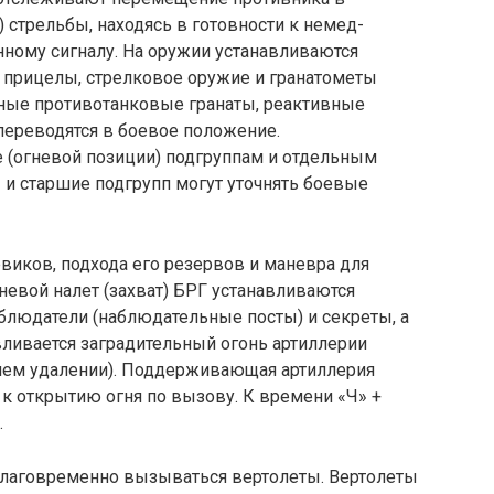
) стрельбы, находясь в готовности к немед­
нному сигналу. На оружии устанавливаются
 прицелы, стрелковое оружие и гранатоме­ты
ные проти­вотанковые гранаты, реактивные
переводятся в боевое положение.
 (огневой пози­ции) подгруппам и отдельным
и старшие подгрупп могут уточнять бое­вые
виков, подхода его резервов и маневра для
невой налет (захват) БРГ устанавливаются
людатели (наблю­дательные посты) и секреты, а
авливается заградительный огонь артиллерии
шем удалении). Поддерживающая артиллерия
 к открытию огня по вызову. К времени «Ч» +
.
аблаговременно вызываться вертолеты. Вертолеты