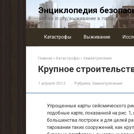
Перейти
Энциклопедия безопас
к
контенту
survive in city/выживание в городе
Катастрофы
Выживание
Иссл
Главная
»
Катастрофы
»
Землетрясения
Крупное строительст
1 апреля 2012
Рубрика:
Землетрясения
Упрощенные карты сейсмического риск
подобные карте, показанной на рис. 1
большинства построек и для целей ра
тировании таких сооружений, как кру