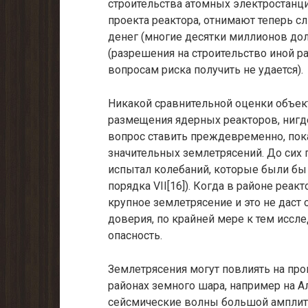
строительства атомных электростанц
проекта реактора, от­нимают теперь с
денег (многие десятки миллионов до
(разрешения на строительство иной ра
вопросам риска получить не удается).
Никакой сравнительной оценки объек
размещения ядерных реакторов, нигде
вопрос ставить преждевременно, пока
значительных землетрясений. До сих
испытал колебаний, которые были б
порядка VII[16]). Когда в районе реа
крупное землетрясение и это не даст 
доверия, по крайней мере к тем иссл
опасность.
Землетрясения могут повлиять на про
районах земного шара, например на А
сейсмические волны большой амплиту