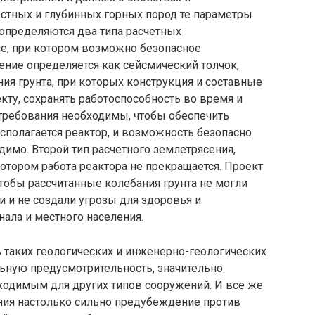
стных и глубинных горных пород те параметры
 определяются два типа расчетных
е, при котором возможно безопасное
ение определяется как сейсмический толчок,
я грунта, при которых конструкция и со­ставные
кту, сохранять ра­ботоспособность во время и
 требования необходимы, чтобы обеспечить
сполагается реактор, и возможность безопасно
димо. Второй тип расчетного землетрясения,
котором работа реактора не прекращается. Проект
тобы рассчитанные колебания грун­та не могли
 и не создали угрозы для здоровья и
ала и местного населения.
 таких геологических и инженерно-геологических
льную предусмотрительность, значительно
ходимым для других типов сооружений. И все же
ния настолько сильно предубеждение против