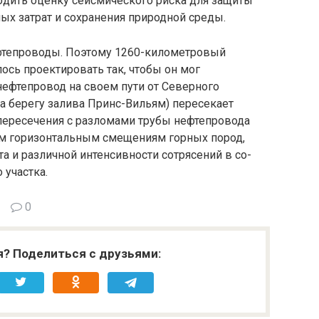
­дить оценку сейсмического риска для защиты
ых затрат и сохранения природной среды.
ефтепроводы. Поэтому 1260-километровый
сь проектировать так, чтобы он мог
нефтепровод на своем пути от Северного
на берегу залива Принс-Вильям) пересекает
 пересечения с разломами трубы нефтепровода
м го­ризонтальным смещениям горных пород,
 и различной интенсивности сотрясений в со­
 участка.
0
я? Поделиться с друзьями: