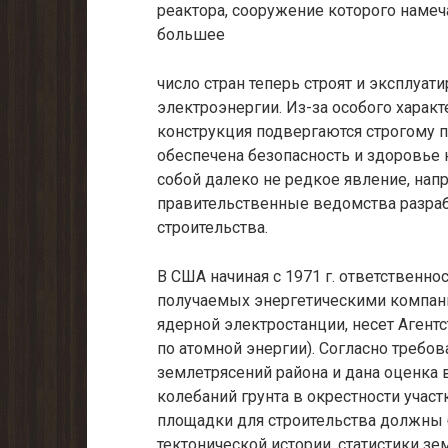
реактора, сооружение кото­рого намеч
большее
число стран теперь строят и эксплуа
электроэнергии. Из-за особого характ
конструкция подвергаются строго­му 
обеспечена безопасность и здоровье 
собой далеко не редкое явление, напр
правительственные ведомства разра
строи­тельства.
В США начиная с 1971 г. ответственно
получаемых энергетическими компан
ядерной электростанции, несет Агент
по атомной энергии). Согласно требов
землетрясений района и дана оценка 
колебаний грунта в окрестности участ
площадки для строительства должны 
тектонической истории, статистики зе