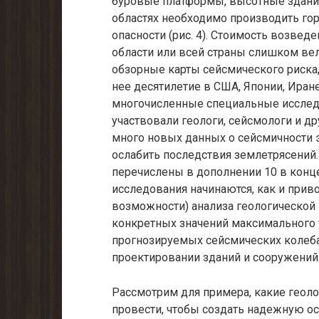
буровые платформы, высотные здани
областях необходимо производить го
опасности (рис. 4). Стоимость возвед
области или всей страны слишком вел
обзорные карты сейс­мического риска
нее десятилетие в США, Японии, Иран
многочисленные специальные исследов
участвовали геологи, сейсмологи и др
много новых данных о сейсмичности э
ослабить последствия землетрясений.
перечислены в дополнении 10 в конце
исследования начинаются, как и прив
возможности) анализа геологической 
конкретных значений максимального у
прогнозируемых сейсмических колеба­
проектирова­нии зданий и сооружений
Рассмотрим для примера, какие геоло
провести, чтобы создать надежную ос