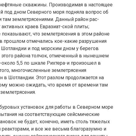
 нефтяные скважины. Про­изводимая в настоящее
й под дном Северного моря подняла вопрос об
и там землетрясениями. Данный район рас­
 активных краев Евразиат-ской плиты;
 показывают, что землетрясения в этом районе
 в прошлом отмечались кое-какие разрушения
 в Шотландии и под морским дном у берегов
этого района толчок, отмеченный в нынешнем
у-около 5,5 по шкале Рихтера-и произошел в
 того, многочисленные землетрясения
н в Шотландии. Этот раз­лом продолжается на
ому можно ожидать, что время от времени там
 землетрясения.
 буровых установок для работы в Северном море
­пытания на соответствующие сейсмические
новок не будет, конечно, иметь столь тя­желых
и реакторами, и все же весьма благоразумно и