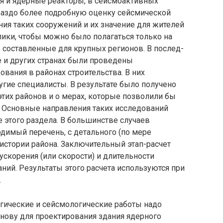
я и ядерные реакторы, в сейсмоактивных
раздо более подробную оценку сейсмической
ения таких сооружений и их значение для жителей
ики, чтобы можно было полагаться только на
, составленные для крупных регионов. В послед­
е и других странах были проведены
ания в районах строительства. В них
угие специалисты. В результате было получено
тих районов и о мерах, которые позволили бы
 Основные направления та­ких исследований
 этого раздела. В большинстве случаев
одимый перечень, с детального (по мере
истории района. Заключительный этап-расчет
скорения (или скорости) и длительности
ний. Результаты этого расчета используются при
.
гические и сейсмологи­ческие работы надо
нову для проектирования здания ядерного