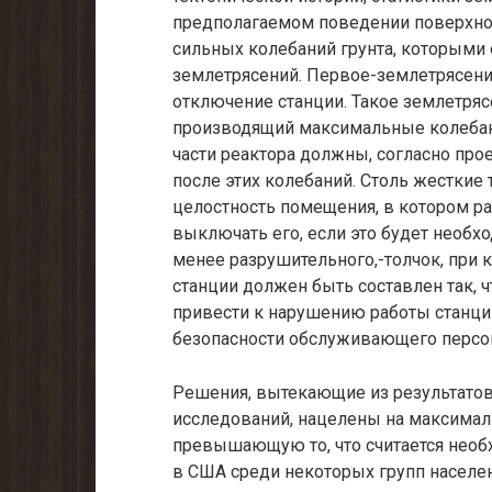
предполагаемом поведе­нии поверхно
сильных колебаний грунта, которыми
землетрясений. Первое-землетрясени
отключение станции. Такое землетряс
производящий макси­мальные колебани
части реактора должны, согласно прое
после этих колебаний. Столь жесткие
целостность помещения, в котором ра
выключать его, если это будет необхо
менее разрушительного,-толчок, при 
станции должен быть составлен так, ч
привести к нарушению работы станции
безопасности обслуживающего персон
Решения, вытекающие из результатов
исследований, нацелены на макси­ма
превышающую то, что считается необ
в США среди некоторых групп населе