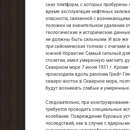
ских платформ, с которых пробурены
время эксплуатация нефтяных залеже
опасности, связан­ной с возникающим
положен на значительном удалении от
геологические и исторические данные
не должны быть сильными. И все же
при сейс­мических толчках с очагами
южной Норвегии. Самый сильный для 
столетии, имел умеренную маг­ниту д
Северном море 7 июня 1931 г. Кроме
происходили вдоль разлома Грейт-Гле
северо-восток в Северное море, поэт
будут возникать слабые и умеренные
Следовательно, при конструировании
требуется проводить специальные ис
колебания. Повре­ждение буровых уста
последствий, как в случае с ядерным