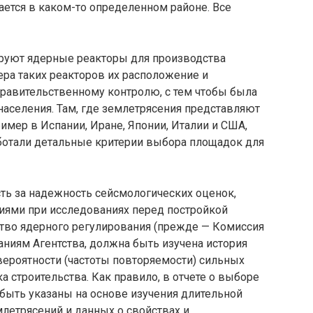
ается в каком-то определенном районе. Все
тируют ядерные реакторы для производства
ера таких реакторов их расположение и
правительственному контролю, с тем чтобы была
населения. Там, где землетрясения пред­ставляют
имер в Испании, Иране, Японии, Италии и США,
ботали детальные критерии выбора площадок для
сть за надежность сейс­мологических оценок,
иями при исследованиях перед постройкой
ство ядерного регулирования (прежде — Комиссия
аниям Агентства, должна быть изучена история
ве­роятности (частоты повторяемости) сильных
ка строительства. Как правило, в отчете о выборе
быть указаны на основе изучения длительной
млетрясений и данных о свойствах и