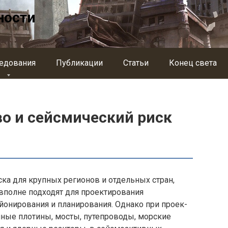
ности
едования
Публикации
Статьи
Конец света
во и сейсмический риск
а для крупных регио­нов и отдельных стран,
, вполне подходят для проектирования
йонирования и планирования. Однако при проек­
пные плотины, мосты, путе­проводы, морские