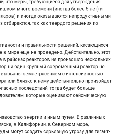
ий, что меры, требующиеся для утверждения
лишком много времени (иногда более 5 лет) и
лларов) и иногда оказы­ваются непродуктивными
з отбираются, так как твердого решения по
тивности и правильно­сти решений, касающихся
 в мире еще не проведено. Действительно, этот
 в районах реакторов не произошло не­скольких
 пор ни один крупный современный реактор не
ы вызваны землетрясением с интенсивностью
ктора или близко к нему действительно произойдет
опасных послед­ствий, тогда будет больше
е­дователям, которые оценивают сейсмическую
изводство энергии и иным путем. В различных
ляске, в Калифорнии, в Северном море,
ды могут создать серьезную угрозу для гигант­