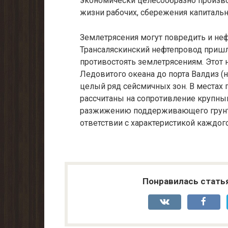
экономически целесообразно произво
жизни рабочих, сбережения капитальн
Землетрясения могут повредить и н
Трансаляскинский нефтепровод пришло
противостоять землетрясениям. Этот 
Ледовитого океа­на до порта Валдиз (
целый ряд сейсмичных зон. В местах
рассчитаны на сопротивление крупны
разжижению поддер­живающего грунта
ответствии с характеристикой каждого
Понравилась стать