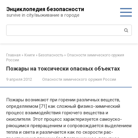
Перейти
Энциклопедия безопасности
к
survive in city/выживание в городе
контенту
Поиск:
Главная
»
Книги
»
Безопасность
»
Опасности химического оружия
России
Пожары на токсически опасных объектах
9 апреля 2012
Опасности химического оружия России
Пожары возникают при горении различных ве­ществ,
определяемом [71] как сложный физико-хими­ческий
процесс взаимодействия горючего вещества и
окислителя. Этот процесс характеризуется самоуско­
ряющимся превращением и сопровождается выделе­нием
тепла и света и различается как по скорости рас­