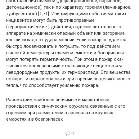
пространения пламени (дефлаграционное, взрывное,
детонационное), так и по характеру горения (ламинар­ное,
турбулентное) [1,71]. Инициирующими события­ми таких
инцидентов могут быть противоправные
(террористические ) действия, падение летательного
аппарата на химически опасный объект или загорание
крыши склада от удара молнии. Если пожар не удаёт­ся
быстро локализовать и потушить, то под действием
высокой температуры пламени ёмкости и боеприпасы
могут потерять герметичность. При этом в пожар ока­
зываются вовлечёнными отравляющие вещества и уг­
леводородные продукты их термораспада. Эти вещест­ва
пожаро- и взрывоопасны и при горении выделяют много
тепла, что способствует усилению пожара.
Рассмотрим наиболее значимые и масштабные
происшествия с химическим оружием, связанные с его
горением при размещении в арсеналах в крупных
ёмкостях и в боеприпасах.
0