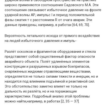
ударной волны в свободном пространстве на практике
широко применяются соотношения Садов­ского М.А. Эти
соотношения связывают избыточное давление на фронте
ударной волны АР, импульс I и период положительной
фазы сжатия т с расстоянием R от очага аварии. Эти
данные приведены, например, в работах [64, 69, 70].
Вероятность летального исхода от прямого воз­действия
на людей избыточного давления и импуль-
Разлёт осколков и фрагментов оборудования и стекла
представляет собой существенный фактор опасности
аварийного объекта. Полёт удлинённых элементов
конструкции и разрушенных взрывом бо­еприпасов,
снаряжённых жидкими отравляющими веществами,
определяется не только силами тяжести и инерции, но и
находится под влиянием подъёмной и реактивной сил.
Это обстоятельство заметно влия­ет не только на
дальность их разлёта, но и на поража­ющие
характеристики. Подробный анализ этой про­блемы
можно найти,например, в работах [2, 35 — 37].