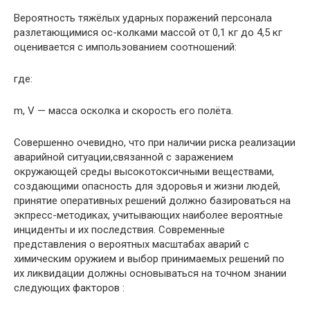
Вероятность тяжёлых ударных поражений пер­сонала
разлетающимися ос-колками массой от 0,1 кг до 4,5 кг
оценивается с импользованием соотношений:
где:
m, V — масса осколка и скорость его полёта.
Совершенно очевидно, что при наличии риска реализации
аварийной ситуации,связанной с зара­жением
окружающей среды высокотоксичными ве­ществами,
создающими опасность для здоровья и жизни людей,
принятие оперативных решений должно базироваться на
экпресс-методиках, учиты­вающих наиболее вероятные
инциденты и их послед­ствия. Современные
представления о вероятных мас­штабах аварий с
химическим оружием и выбор при­нимаемых решений по
их ликвидации должны осно­вываться на точном знании
следующих факторов :