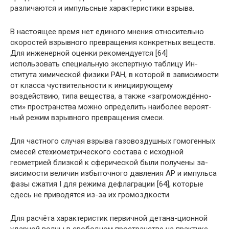
различаются и импульсные характеристики взрыва.
В настоящее время нет единого мнения относи­тельно
скоростей взрывного превращения конкретных веществ.
Для инженерной оценки рекомендуется [64]
использовать специальную экспертную таблицу Ин­
ститута химической физики РАН, в которой в зависи­мости
от класса чуствительности к инициирующему
воздействию, типа вещества, а также «загромождённо-
сти» пространства можно определить наиболее вероят­
ный режим взрывного превращения смеси.
Для частного случая взрыва газовоздушных гомо­генных
смесей стехиометрического состава с исходной
геометрией близкой к сферической были получены за­
висимости величин избыточного давления АР и им­пульса
фазы сжатия I для режима дефлаграции [64], которые
сдесь не приводятся из-за их громоздкости.
Для расчёта характеристик первичной детана-ционной