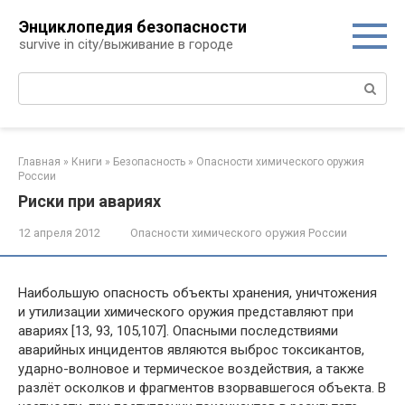
Перейти
Энциклопедия безопасности
к
survive in city/выживание в городе
контенту
Поиск:
Главная
»
Книги
»
Безопасность
»
Опасности химического оружия
России
Риски при авариях
12 апреля 2012
Опасности химического оружия России
Наибольшую опасность объекты хранения, уничтожения
и утилизации химического оружия представляют при
авариях [13, 93, 105,107]. Опас­ными последствиями
аварийных инцидентов явля­ются выброс токсикантов,
ударно-волновое и терми­ческое воздействия, а также
разлёт осколков и фраг­ментов взорвавшегося объекта. В