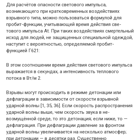
Для расчётов опасности светового импульса,
возникающего при кратковременных воздействиях
взрывного типа, можно пользоваться формулой для
пробит-функции, учитывающей время действия све­
тового импульса At. При таких воздействиях смер­тельный
исход для людей, не защищенных специ­альной одеждой,
наступит с вероятностью, определя­емой пробит-
функцией Г621:
В этом соотношении время действия светового импульса
выражается в секундах, а интенсивность теплового
потока в Вт/м 2.
Взрывы могут происходить в режиме детонации или
дефлаграции в зависимости от скорости взрывной
ударной волны [1, 35, 36]. Если скорость распростра­нения
ударной волны выше, чем скорость звука в не­
возмущённой среде, то это детонация; если ниже, то —
дефлаграция. При дефлаграции давление за фрон­том
ударной волны увеличивается на несколько атмо­сфер;
при детонации — в десятки раз. Существенно