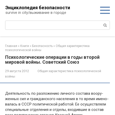
Перейти
Энциклопедия безопасности
к
survive in city/выживание в городе
контенту
Поиск:
Главная
»
Книги
»
Безопасность
»
Общая характеристика
психологической войны
Психологические операции в годы второй
мировой войны. Советский Союз
29 августа 2012
Общая характеристика психологической
войны
Деятельность по разложению личного состава воору­
женных сил и гражданского населения в то время имено­
валась в СССР политической работой. Ее осуществля­ли
специальные отделения и отделы, входившие в состав