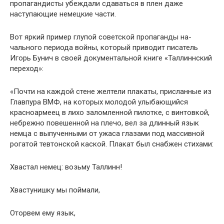
пропагандисты убежда­ли сдаваться в плен даже
наступающие немецкие части.
Вот яркий пример глупой советской пропаганды на­
чального периода войны, который приводит писатель
Игорь Бунич в своей документальной книге «Таллинн­ский
переход»:
«Почти на каждой стене желтели плакаты, при­сланные из
Главпура ВМФ, на которых молодой улы­бающийся
красноармеец в лихо заломленной пилотке, с винтовкой,
небрежно повешенной на плечо, вел за длинный язык
немца с выпученными от ужаса глазами под массивной
рогатой тевтонской каской. Плакат был снабжен стихами:
Хвастал немец: возьму Таллинн!
Хвастунишку мы поймали,
Оторвем ему язык,