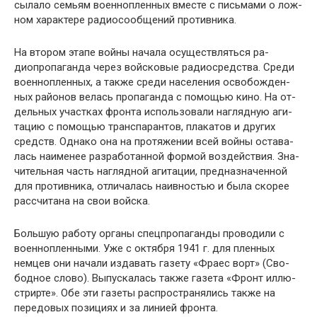
сылало семьям военнопленных вместе с письмами о лож­
ном характере радиосообщений противника.
На втором этапе войны начала осуществляться ра­
диопропаганда через войсковые радиосредства. Среди
военнопленных, а также среди населения освобожден­
ных районов велась пропаганда с помощью кино. На от­
дельных участках фронта использовали наглядную аги­
тацию с помощью транспарантов, плакатов и других
средств. Однако она на протяжении всей войны остава­
лась наименее разработанной формой воздействия. Зна­
чительная часть наглядной агитации, предназначенной
для противника, отличалась наивностью и была скорее
рассчитана на свои войска.
Большую работу органы спецпропаганды проводили с
военнопленными. Уже с октября 1941 г. для пленных
немцев они начали издавать газету «Фраес ворт» (Сво­
бодное слово). Выпускалась также газета «Фронт иллю-
стрирте». Обе эти газеты распространялись также на
передовых позициях и за линией фронта.