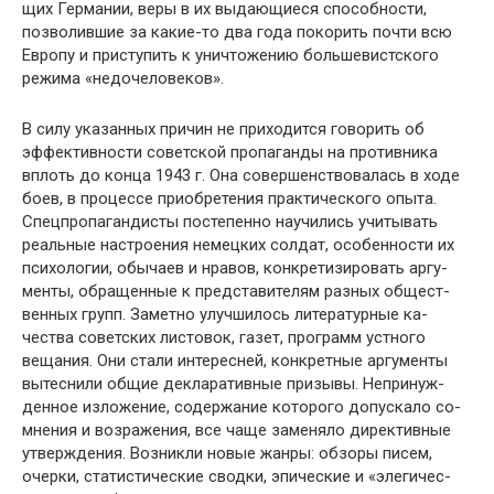
щих Германии, веры в их выдающиеся способности,
позволившие за какие-то два года покорить почти всю
Европу и приступить к уничтожению большевистского
режима «недочеловеков».
В силу указанных причин не приходится говорить об
эффективности советской пропаганды на противника
вплоть до конца 1943 г. Она совершенствовалась в ходе
боев, в процессе приобретения практического опыта.
Спецпропагандисты постепенно научились учитывать
реальные настроения немецких солдат, особенности их
психологии, обычаев и нравов, конкретизировать аргу­
менты, обращенные к представителям разных общест­
венных групп. Заметно улучшилось литературные ка­
чества советских листовок, газет, программ устного
вещания. Они стали интересней, конкретные аргументы
вытеснили общие декларативные призывы. Непринуж­
денное изложение, содержание которого допускало со­
мнения и возражения, все чаще заменяло директивные
утверждения. Возникли новые жанры: обзоры писем,
очерки, статистические сводки, эпические и «элегичес­