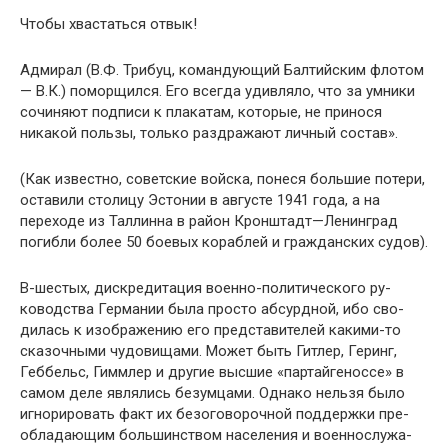
Чтобы хвастаться отвык!
Адмирал (В.Ф. Трибуц, командующий Балтийским флотом
— В.К.) поморщился. Его всегда удивляло, что за умники
сочиняют подписи к плакатам, которые, не принося
никакой пользы, только раздражают личный состав».
(Как известно, советские войска, понеся большие по­тери,
оставили столицу Эстонии в августе 1941 года, а на
переходе из Таллинна в район Кронштадт—Ленин­град
погибли более 50 боевых кораблей и гражданских судов).
В-шестых, дискредитация военно-политического ру­
ководства Германии была просто абсурдной, ибо сво­
дилась к изображению его представителей какими-то
сказочными чудовищами. Может быть Гитлер, Геринг,
Геббельс, Гиммлер и другие высшие «партайгеноссе» в
самом деле являлись безумцами. Однако нельзя было
игнорировать факт их безоговорочной поддержки пре­
обладающим большинством населения и военнослужа­