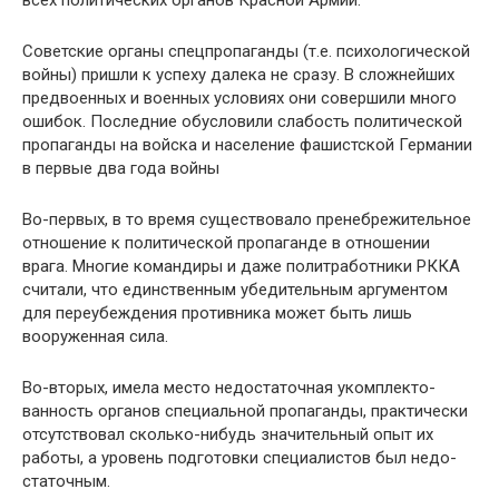
всех политических органов Красной Армии.
Советские органы спецпропаганды (т.е. психологиче­ской
войны) пришли к успеху далека не сразу. В слож­нейших
предвоенных и военных условиях они совершили много
ошибок. Последние обусловили слабость полити­ческой
пропаганды на войска и население фашистской Германии
в первые два года войны
Во-первых, в то время существовало пренебрежитель­ное
отношение к политической пропаганде в отношении
врага. Многие командиры и даже политработники РККА
считали, что единственным убедительным аргументом
для переубеждения противника может быть лишь
вооружен­ная сила.
Во-вторых, имела место недостаточная укомплекто­
ванность органов специальной пропаганды, практичес­ки
отсутствовал сколько-нибудь значительный опыт их
работы, а уровень подготовки специалистов был недо­
статочным.