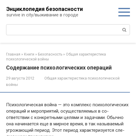
Перейти
Энциклопедия безопасности
к
survive in city/выживание в городе
контенту
Поиск:
Главная
»
Книги
»
Безопасность
»
Общая характеристика
психологической войны
Содержание психологических операций
29 августа 2012
Общая характеристика психологической
войны
Психологическая война — это комплекс психологи­ческих
операций и мероприятий, осуществляемых в со­
ответствии с конкретными целями и задачами. Обычно
она начинается еще в мирное время, в так называемый
угрожающий период. Этот период характеризуется сле­