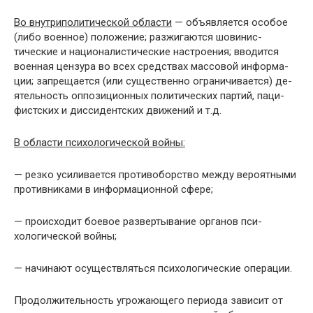
Во внутриполитической области
— объявляется осо­бое
(либо военное) положение; разжигаются шовинис­
тические и националистические настроения; вводится
военная цензура во всех средствах массовой информа­
ции; запрещается (или существенно ограничивается) де­
ятельность оппозиционных политических партий, паци­
фистских и диссидентских движений и т.д.
В области психологической войны:
— резко усиливается противоборство между вероят­ными
противниками в информационной сфере;
— происходит боевое развертывание органов пси­
хологической войны;
— начинают осуществляться психологические опе­рации.
Продолжительность угрожающего периода зависит от