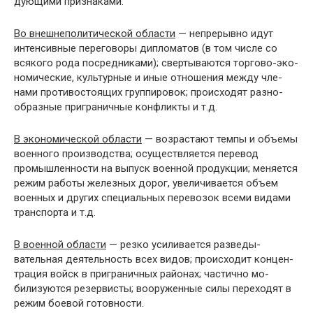
дующими признаками:
Во внешнеполитической области
— непрерывно идут
интенсивные переговоры дипломатов (в том числе со
всякого рода посредниками); свертываются торгово-эко­
номические, культурные и иные отношения между чле­
нами противостоящих группировок; происходят разно­
образные приграничные конфликты и т.д.
В экономической области
— возрастают темпы и объемы
военного производства; осуществляется перевод
промышленности на выпуск военной продукции; меня­ется
режим работы железных дорог, увеличивается объ­ем
военных и других специальных перевозок всеми ви­дами
транспорта и т.д.
В военной области
— резко усиливается разведы­
вательная деятельность всех видов; происходит концен­
трация войск в приграничных районах; частично мо­
билизуются резервисты; вооруженные силы переходят в
режим боевой готовности.