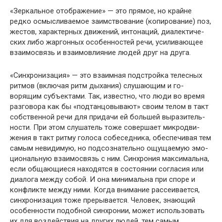
«Зеркальное отображение» — это прямое, но крайне
редко осмысливаемое заимствование (копирование) поз,
жестов, характерных движений, интонаций, диалектиче­
ских либо жаргонных особенностей речи, усиливающее
взаимосвязь и взаимовлияние людей друг на друга.
«Синхронизация» — это взаимная подстройка теле­сных
ритмов (включая ритм дыхания) слушающим и го­
ворящим субъектами. Так, известно, что люди во время
разговора как бы «подтанцовывают» своим телом в такт
собственной речи для придачи ей большей выразитель­
ности. При этом слушатель тоже совершает микродви­
жения в такт ритму голоса собеседника, обеспечивая тем
самым невидимую, но подсознательно ощущаемую эмо­
циональную взаимосвязь с ним. Синхрония максималь­на,
если общающиеся находятся в состоянии согласия или
диалога между собой. И она минимальна при споре и
кон­фликте между ними. Когда внимание рассеивается,
син­хронизация тоже прерывается. Человек, знающий
осо­бенности подобной синхронии, может использовать
их для воздействия на других людей, тем самым