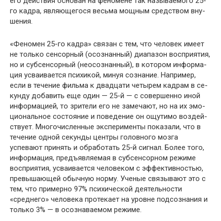
его действия основан на феномене так называемого 25-
го кадра, являющегося весьма мощным средством вну­
шения.
«Феномен 25-го кадра» связан с тем, что человек имеет
не только сенсорный (осознанный) диапазон восприятия,
но и субсенсорный (неосознанный), в котором информа­
ция усваивается психикой, минуя сознание. Например,
если в течение фильма к двадцати четырем кадрам в се­
кунду добавить еще один — 25-й — с совершенно иной
информацией, то зрители его не замечают, но на их эмо­
циональное состояние и поведение он ощутимо воздей­
ствует. Многочисленные эксперименты показали, что в
течение одной секунды центры головного мозга
успевают принять и обработать 25-й сигнал. Более того,
информа­ция, предъявляемая в субсенсорном режиме
восприятия, усваивается человеком с эффективностью,
превышаю­щей обычную норму. Ученые связывают это с
тем, что примерно 97% психической деятельности
«среднего» человека протекает на уровне подсознания и
только 3% — в осознаваемом режиме.