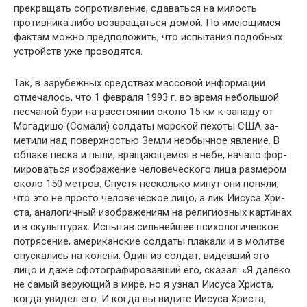
прекращать сопротивле­ние, сдаваться на милость
противника либо возвращать­ся домой. По имеющимся
фактам можно предположить, что испытания подобных
устройств уже проводятся.
Так, в зарубежных средствах массовой информации
отмечалось, что 1 февраля 1993 г. во время небольшой
песчаной бури на расстоянии около 15 км к западу от
Могадишо (Сомали) солдаты морской пехоты США за­
метили над поверхностью Земли необычное явление. В
облаке песка и пыли, вращающемся в небе, начало фор­
мироваться изображение человеческого лица размером
около 150 метров. Спустя несколько минут они поняли,
что это не просто человеческое лицо, а лик Иисуса Хри­
ста, аналогичный изображениям на религиозных карти­нах
и в скульптурах. Испытав сильнейшее психологиче­ское
потрясение, американские солдаты плакали и в молитве
опускались на колени. Один из солдат, видев­ший это
лицо и даже сфотографировавший его, сказал: «Я далеко
не самый верующий в мире, но я узнал Иису­са Христа,
когда увидел его. И когда вы видите Иисуса Христа,