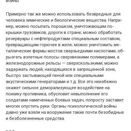
войны.
Примерно так же можно использовать безвредные для
человека химические и биологические вещества. Напри­
мер, можно посыпать порошком, уничтожающим по­
крышки грузовиков, дороги в стране; можно обработать
резервуары с нефтепродуктами специальным составом,
превращающим горючее в желе; можно уничтожить ме­
таллические фермы мостов сверхьедкими кислотами; об­
рызгать взлетные полосы сверхвязкими полимерами, а
железнодорожные рельсы — сверхскользкими; можно
за­держать людей, находящихся в запрещенной зоне,
быс­тро застывающей пеной или специальными
акустичес­кими генераторами и т.д. Все это неизбежно
окажет сильное деморализующее воздействие на
психику про­тивника, обусловит невыполнение его
солдатами наме­ченных боевых задач, попросту заставит
многих опус­тить руки. Органы психологической войны
давно уже взяли на вооружение такие почти безобидные
и безбо­лезненные средства.