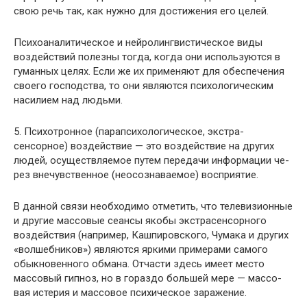
свою речь так, как нужно для достижения его целей.
Психоаналитическое и нейролингвистическое виды
воздействий полезны тогда, когда они используются в
гуманных целях. Если же их применяют для обеспече­ния
своего господства, то они являются психологичес­ким
насилием над людьми.
5. Психотронное (парапсихологическое, экстра­
сенсорное) воздействие — это воздействие на других
людей, осуществляемое путем передачи информации че­
рез внечувственное (неосознаваемое) восприятие.
В данной связи необходимо отметить, что телевизи­онные
и другие массовые сеансы якобы экстрасенсорно­го
воздействия (например, Кашпировского, Чумака и других
«волшебников») являются яркими примерами са­мого
обыкновенного обмана. Отчасти здесь имеет место
массовый гипноз, но в гораздо большей мере — массо­
вая истерия и массовое психическое заражение.