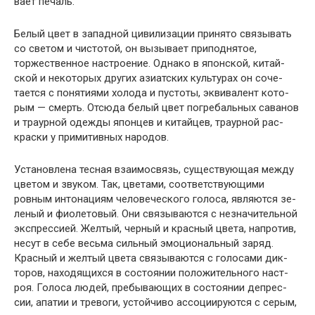
вает печаль.
Белый цвет в западной цивилизации принято связы­вать
со светом и чистотой, он вызывает приподнятое,
торжественное настроение. Однако в японской, китай­
ской и некоторых других азиатских культурах он соче­
тается с понятиями холода и пустоты, эквивалент кото­
рым — смерть. Отсюда белый цвет погребальных саванов
и траурной одежды японцев и китайцев, траурной рас­
краски у примитивных народов.
Установлена тесная взаимосвязь, существующая меж­ду
цветом и звуком. Так, цветами, соответствующими
ровным интонациям человеческого голоса, являются зе­
леный и фиолетовый. Они связываются с незначительной
экспрессией. Желтый, черный и красный цвета, напро­тив,
несут в себе весьма сильный эмоциональный заряд.
Красный и желтый цвета связываются с голосами дик­
торов, находящихся в состоянии положительного наст­
роя. Голоса людей, пребывающих в состоянии депрес­
сии, апатии и тревоги, устойчиво ассоциируются с серым,