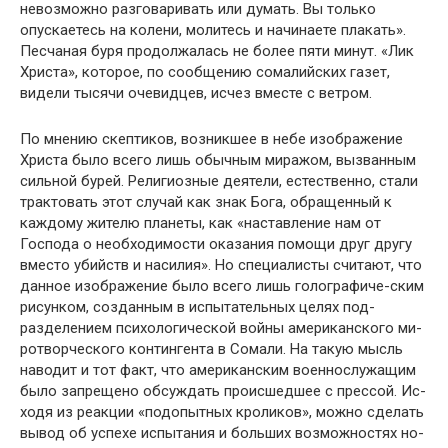
невозможно разговаривать или думать. Вы толь­ко
опускаетесь на колени, молитесь и начинаете пла­кать».
Песчаная буря продолжалась не более пяти ми­нут. «Лик
Христа», которое, по сообщению сомалийских газет,
видели тысячи очевидцев, исчез вместе с ветром.
По мнению скептиков, возникшее в небе изображе­ние
Христа было всего лишь обычным миражом, вызван­ным
сильной бурей. Религиозные деятели, естественно, стали
трактовать этот случай как знак Бога, обращен­ный к
каждому жителю планеты, как «наставление нам от
Господа о необходимости оказания помощи друг дру­гу
вместо убийств и насилия». Но специалисты считают, что
данное изображение было всего лишь голографиче-ским
рисунком, созданным в испытательных целях под­
разделением психологической войны американского ми­
ротворческого контингента в Сомали. На такую мысль
наводит и тот факт, что американским военнослужащим
было запрещено обсуждать происшедшее с прессой. Ис­
ходя из реакции «подопытных кроликов», можно сделать
вывод об успехе испытания и больших возможностях но­