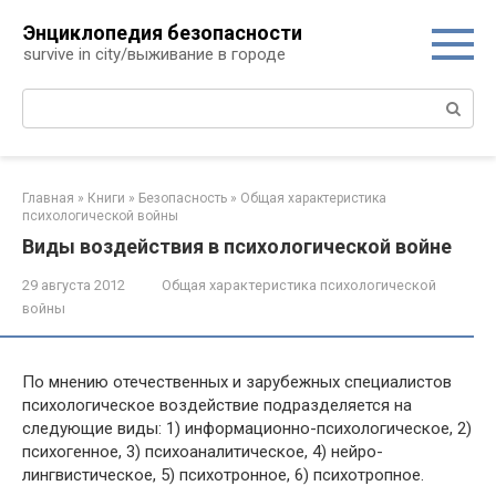
Перейти
Энциклопедия безопасности
к
survive in city/выживание в городе
контенту
Поиск:
Главная
»
Книги
»
Безопасность
»
Общая характеристика
психологической войны
Виды воздействия в психологической войне
29 августа 2012
Общая характеристика психологической
войны
По мнению отечественных и зарубежных специалистов
психологическое воздействие подразделяется на
следующие виды: 1) информационно-психологическое, 2)
психогенное, 3) психоаналитическое, 4) нейро-
лингвистическое, 5) психотрон­ное, 6) психотропное.