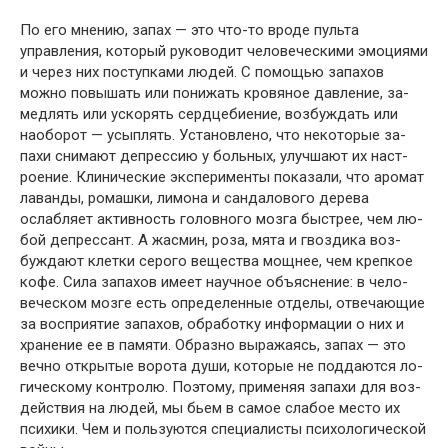
По его мнению, запах — это что-то вроде пульта
управления, который руководит человеческими эмоция­ми
и через них поступками людей. С помощью запахов
можно повышать или понижать кровяное давление, за­
медлять или ускорять сердцебиение, возбуждать или
наоборот — усыплять. Установлено, что некоторые за­
пахи снимают депрессию у больных, улучшают их наст­
роение. Клинические эксперименты показали, что аро­мат
лаванды, ромашки, лимона и сандалового дерева
ослабляет активность головного мозга быстрее, чем лю­
бой депрессант. А жасмин, роза, мята и гвоздика воз­
буждают клетки серого вещества мощнее, чем крепкое
кофе. Сила запахов имеет научное объяснение: в чело­
веческом мозге есть определенные отделы, отвечающие
за восприятие запахов, обработку информации о них и
хранение ее в памяти. Образно выражаясь, запах — это
вечно открытые ворота души, которые не поддаются ло­
гическому контролю. Поэтому, применяя запахи для воз­
действия на людей, мы бьем в самое слабое место их
пси­хики. Чем и пользуются специалисты психологической