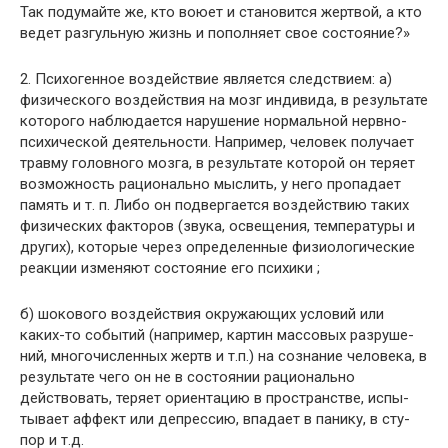
Так подумайте же, кто воюет и становится жерт­вой, а кто
ведет разгульную жизнь и пополняет свое состояние?»
2. Психогенное воздействие является следствием: а)
физического воздействия на мозг индивида, в ре­зультате
которого наблюдается нарушение нормальной нервно-
психической деятельности. Например, человек получает
травму головного мозга, в результате которой он теряет
возможность рационально мыслить, у него про­падает
память и т. п. Либо он подвергается воздействию таких
физических факторов (звука, освещения, темпе­ратуры и
других), которые через определенные физио­логические
реакции изменяют состояние его психики ;
б) шокового воздействия окружающих условий или
каких-то событий (например, картин массовых разруше­
ний, многочисленных жертв и т.п.) на сознание челове­ка, в
результате чего он не в состоянии рационально
действовать, теряет ориентацию в пространстве, испы­
тывает аффект или депрессию, впадает в панику, в сту­
пор и т.д.