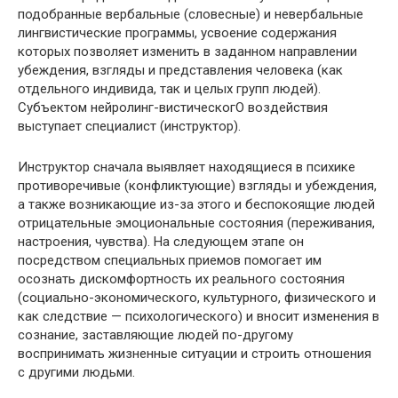
подобран­ные вербальные (словесные) и невербальные
лингвисти­ческие программы, усвоение содержания
которых поз­воляет изменить в заданном направлении
убеждения, взгляды и представления человека (как
отдельного ин­дивида, так и целых групп людей).
Субъектом нейролинг-вистическогО воздействия
выступает специалист (инст­руктор).
Инструктор сначала выявляет находящиеся в психи­ке
противоречивые (конфликтующие) взгляды и убеж­дения,
а также возникающие из-за этого и беспокоящие людей
отрицательные эмоциональные состояния (пере­живания,
настроения, чувства). На следующем этапе он
посредством специальных приемов помогает им
осознать дискомфортность их реального состояния
(социально-экономического, культурного, физического и
как след­ствие — психологического) и вносит изменения в
со­знание, заставляющие людей по-другому
воспринимать жизненные ситуации и строить отношения
с другими людьми.