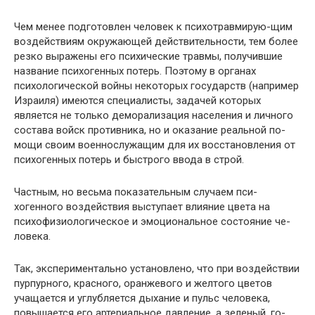
Чем менее подготовлен человек к психотравмирую-щим
воздействиям окружающей действительности, тем более
резко выражены его психические травмы, полу­чившие
название психогенных потерь. Поэтому в орга­нах
психологической войны некоторых государств (на­пример
Израиля) имеются специалисты, задачей которых
является не только деморализация населения и личного
состава войск противника, но и оказание реальной по­
мощи своим военнослужащим для их восстановления от
психогенных потерь и быстрого ввода в строй.
Частным, но весьма показательным случаем пси­
хогенного воздействия выступает влияние цвета на
психофизиологическое и эмоциональное состояние че­
ловека.
Так, экспериментально установлено, что при воздей­ствии
пурпурного, красного, оранжевого и желтого цве­тов
учащается и углубляется дыхание и пульс человека,
повышается его артериальное давление, а зеленый, го­