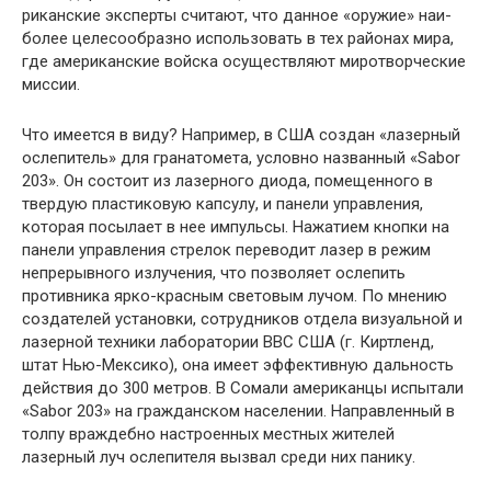
риканские эксперты считают, что данное «оружие» наи­
более целесообразно использовать в тех районах мира,
где американские войска осуществляют миротворческие
миссии.
Что имеется в виду? Например, в США создан «ла­зерный
ослепитель» для гранатомета, условно названный «Sabor
203». Он состоит из лазерного диода, помещен­ного в
твердую пластиковую капсулу, и панели управ­ления,
которая посылает в нее импульсы. Нажатием кнопки на
панели управления стрелок переводит лазер в режим
непрерывного излучения, что позволяет ослепить
противника ярко-красным световым лучом. По мнению
создателей установки, сотрудников отдела визуальной и
лазерной техники лаборатории ВВС США (г. Киртленд,
штат Нью-Мексико), она имеет эффективную дальность
действия до 300 метров. В Сомали американцы испыта­ли
«Sabor 203» на гражданском населении. Направлен­ный в
толпу враждебно настроенных местных жителей
лазерный луч ослепителя вызвал среди них панику.