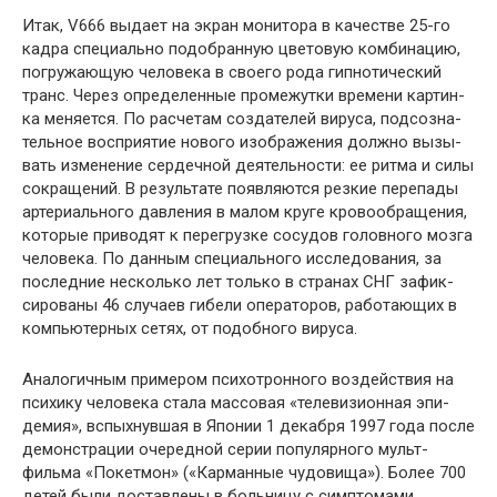
Итак, V666 выдает на экран монитора в качестве 25-го
кадра специально подобранную цветовую комбинацию,
погружающую человека в своего рода гипнотический
транс. Через определенные промежутки времени картин­
ка меняется. По расчетам создателей вируса, подсозна­
тельное восприятие нового изображения должно вызы­
вать изменение сердечной деятельности: ее ритма и силы
сокращений. В результате появляются резкие перепады
артериального давления в малом круге кровообращения,
которые приводят к перегрузке сосудов головного мозга
человека. По данным специального исследования, за
последние несколько лет только в странах СНГ зафик­
сированы 46 случаев гибели операторов, работающих в
компьютерных сетях, от подобного вируса.
Аналогичным примером психотронного воздействия на
психику человека стала массовая «телевизионная эпи­
демия», вспыхнувшая в Японии 1 декабря 1997 года по­сле
демонстрации очередной серии популярного мульт­
фильма «Покетмон» («Карманные чудовища»). Более 700
детей были доставлены в больницу с симптомами