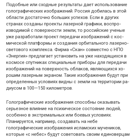
Подобные или сходные результаты дает использова­ние
голографических изображений. Россия добилась в этой
области достаточно больших успехов. Если в дру­гих
странах созданы проекты лазерной графики, воспро­
изводимой с поверхности земли, то российские ученые
уже разработали проект передачи изображений с кос­
мической платформы и создания орбитального лазерно-
светового комплекса. Фирма «Скан» совместно с НПО
«Энергия» предлагает установить на уже находящихся в
космосе спутниках специальные приборы для передачи
изображений на поверхность облаков, являющихся хо­
рошим лазерным экраном. Такие изображения будут при
определенных условиях видны с земли на территории ра­
диусом в 100—150 километров.
Голографические изображения способны оказывать
серьезное влияние на психическое состояние людей,
осо­бенно в экстремальных или боевых условиях.
Планиру­ется, например, создавать на небе
голографические изо­бражения исламских мучеников,
которые «с небес» будут советовать своим единоверцам