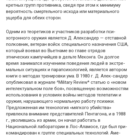
кретных групп противника, сведя при этом к минимуму
вероятность смертельного исхода или материального
ущерба для обеих сторон.
Одним из теоретиков и участников разработки пси­
хотронного оружия является Д. Александер — отстав­ной
полковник, ветеран войск специального назначения США,
который воевал во Вьетнаме во главе отрядов
этнических кампучийцев в дельте Меконга. Он долгое
время занимался изучением поведения людей в экстре­
мальных ситуациях и парапсихологией, является авто­ром
книги о методах тренировки ума. В 1980 г. Д. Алек-сандер
опубликовал в журнале ^Military Review* статью о «новом
интелектуальном поле боя», посвященную воз­можностям
использования в условиях войны методов телепатии и
оружия, нарушающего нормальную работу психики.
Предложенная им технология «мягкого убий­ства»
привлекла внимание представителей Пентагона, и в 1988
г., уволившись из армии, он начал работать в
Национальной лаборатории в Лос-Аламосе, где был при­
командирован к группе специальных технологий. Аме­