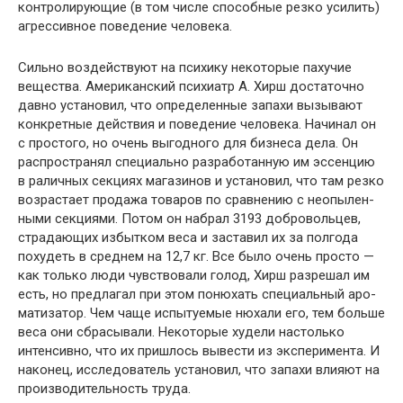
контролирующие (в том числе способные резко усилить)
агрессивное поведение человека.
Сильно воздействуют на психику некоторые пахучие
вещества. Американский психиатр А. Хирш достаточно
давно установил, что определенные запахи вызывают
конкретные действия и поведение человека. Начинал он
с простого, но очень выгодного для бизнеса дела. Он
рас­пространял специально разработанную им эссенцию
в раличных секциях магазинов и установил, что там резко
возрастает продажа товаров по сравнению с неопылен-
ными секциями. Потом он набрал 3193 добровольцев,
страдающих избытком веса и заставил их за полгода
похудеть в среднем на 12,7 кг. Все было очень просто —
как только люди чувствовали голод, Хирш разрешал им
есть, но предлагал при этом понюхать специальный аро­
матизатор. Чем чаще испытуемые нюхали его, тем боль­ше
веса они сбрасывали. Некоторые худели настолько
интенсивно, что их пришлось вывести из эксперимента. И
наконец, исследователь установил, что запахи влия­ют на
производительность труда.