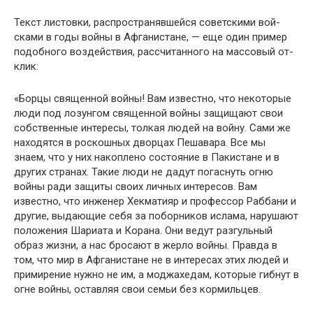
Текст листовки, распространявшейся советскими вой­
сками в годы войны в Афганистане, — еще один пример
подобного воздействия, рассчитанного на массовый от­
клик:
«Борцы священной войны! Вам известно, что не­которые
люди под лозунгом священной войны защи­щают свои
собственные интересы, толкая людей на войну. Сами же
находятся в роскошных дворцах Пе­шавара. Все мы
знаем, что у них накоплено состояние в Пакистане и в
других странах. Такие люди не дадут погаснуть огню
войны ради защиты своих личных ин­тересов. Вам
известно, что инженер Хекматияр и про­фессор Раббани и
другие, выдающие себя за поборни­ков ислама, нарушают
положения Шариата и Корана. Они ведут разгульный
образ жизни, а нас бросают в жерло войны. Правда в
том, что мир в Афганистане не в интересах этих людей и
примирение нужно не им, а моджахедам, которые гибнут в
огне войны, остав­ляя свои семьи без кормильцев.