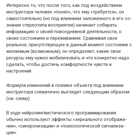
Интересно то, что после того, как под воздействием
инструктора человек «понял», что ему «требуется», он
самостоятельно (но под влиянием заложенного в его со­
знание стереотипа восприятия) начинает собирать
инфор­мацию о своей повседневной деятельности, о
своих со­стояниях и переживаниях. Сравнивая свое
реальное, присутствующее в данный момент состояние с
желае­мым (возможным), он определяет, какие свои
ресурсы ему нужно мобилизовать и что конкретно надо
сделать, чтобы достичь комфортности чувств и
настроений.
Формула изменений в психике объекта под влияни­ем
инструктора схематично выглядит следующим обра­зом
(см. схему).
В ходе нейролингвистического программирования
обычно используют эффекты «зеркального отображе­
ния», «синхронизации» и «психологической сигнализа­
ции».