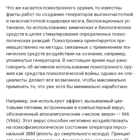
Что же касается психотронного оружия, то известны
факты работ по созданию генераторов высокочастотной
и низкочастотной кодировки мозга, биолокационных ус­
тановок, по использованию химических и биологических
средств в целях стимулирования определенных психо­
логических реакций. Психотроника ориентируется пре­
имущественно на методы, связанные с применением тех­
нических средств воздействия на сознание, например,
упомянутых генераторов. В настоящее время еще рано
говорить об активном использовании психотронного ору­
жия как средства психологической войны, однако ее спе­
циалисты делают все возможное, чтобы максимально
при­менять то, что уже хотя бы минимально наработано.
Например, они используют эффект, вызываемый цве­
товыми пятнами, встроенными в компьютерный вирус,
обозначенный апокалипсическим «числом зверя» — 666
(V666). Этот вирус способен негативно воздействовать
на психофизиологическое состояние оператора персо­
нальной ЭВМ (вплоть до смертельного исхода). Прин­цип