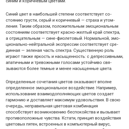
синим и коричневым цветами.
Синий цвет в наибольшей степени соответствует со­
стоянию грусти, серый и коричневый — страха и утом­
ления. Таким образом, положительным эмоциональным
состояниям соответствует красно-желтый край спектра,
а отрицательным — сине-фиолетовый. Нормальной, эмо­
ционально-нейтральной экспрессии соответствует сре­
динная — зеленая часть спектра. Существенную роль
играют также яркость и насыщенность: с депрессивны­ми,
апатичными и тревожными голосами устойчиво свя­
зываются более темные и менее насыщенные цвета.
Определенные сочетания цветов оказывают вполне
опре­деленное эмоциональное воздействие. Например,
использо­вание взаимодополняющих цветов создает
гармонию и доставляет максимум удовольствия. В свою
очередь, неправильная цветовая комбинация
способствует воз­никновению беспокойства и вызывает
противоположные чувства. Кстати, принцип воздействия
цветовых пятен, встроенных в компьютерный вирус,