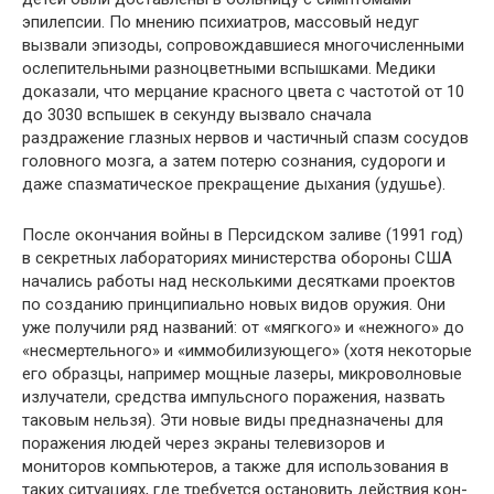
эпилеп­сии. По мнению психиатров, массовый недуг
вызвали эпизоды, сопровождавшиеся многочисленными
ослепи­тельными разноцветными вспышками. Медики
доказали, что мерцание красного цвета с частотой от 10
до 3030 вспышек в секунду вызвало сначала
раздражение глаз­ных нервов и частичный спазм сосудов
головного мозга, а затем потерю сознания, судороги и
даже спазматичес­кое прекращение дыхания (удушье).
После окончания войны в Персидском заливе (1991 год)
в секретных лабораториях министерства обороны США
начались работы над несколькими десятками про­ектов
по созданию принципиально новых видов оружия. Они
уже получили ряд названий: от «мягкого» и «неж­ного» до
«несмертельного» и «иммобилизующего» (хотя некоторые
его образцы, например мощные лазеры, мик­роволновые
излучатели, средства импульсного пораже­ния, назвать
таковым нельзя). Эти новые виды предназ­начены для
поражения людей через экраны телевизоров и
мониторов компьютеров, а также для использования в
таких ситуациях, где требуется остановить действия кон­