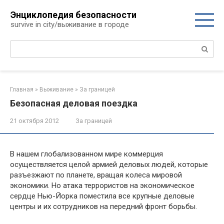
Перейти
Энциклопедия безопасности
к
survive in city/выживание в городе
контенту
Поиск:
Главная
»
Выживание
»
За границей
Безопасная деловая поездка
21 октября 2012
За границей
В нашем глобализованном мире коммерция
осуществляется целой армией деловых людей, которые
разъезжают по планете, вращая колеса мировой
экономики. Но атака террористов на экономическое
сердце Нью-Йорка поместила все крупные деловые
центры и их сотрудников на передний фронт борьбы.