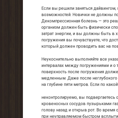
Если вы решили заняться дайвингом,
возможностей. Новички не должны по
Декомпрессионная болезнь — это реа
организм должен быть физически спо
затрат энергии, и вы должны быть в 
погружения вы почувствуете, что дост
который должен проводить вас на пов
Неукоснительно выполняйте все указа
интервалах между погружениями и о 
поверхность после погружения долже
медленным. Даже после неглубокого 
на глубине пяти метров. Если по како
неконтролируемо, вы подвергаетесь 
кровеносных сосудов пузырьками газа
голову назад и открыв рот. Во время 
при неуправляемом быстром всплытии