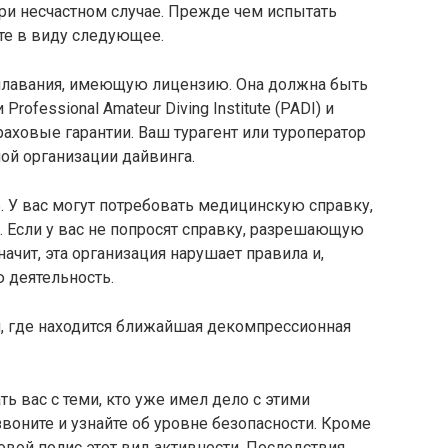
ри несчастном случае. Прежде чем испытать
те в виду следующее.
плавания, имеющую лицензию. Она должна быть
Professional Amateur Diving Institute (PADI) и
аховые гарантии. Ваш турагент или туроператор
й организации дайвинга.
 У вас могут потребовать медицинскую справку,
 Если у вас не попросят справку, разрешающую
ачит, эта организация нарушает правила и,
 деятельность.
и, где находится ближайшая декомпрессионная
ь вас с теми, кто уже имел дело с этими
воните и узнайте об уровне безопасности. Кроме
ховой полис этот вид активности. Последствия