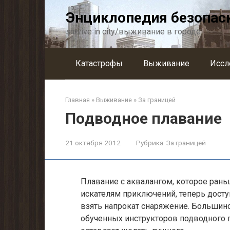
Перейти
Энциклопедия безопас
к
контенту
survive in city/выживание в городе
Катастрофы
Выживание
Иссл
Главная
»
Выживание
»
За границей
Подводное плавание
21 октября 2012
Рубрика:
За границей
Плавание с аквалангом, которое ран
искателям приключений, теперь доступ
взять напрокат снаряжение. Большин
обученных инструкторов подводного п