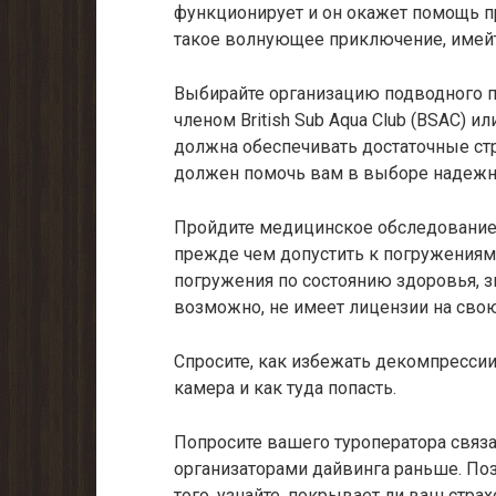
функционирует и он окажет помощь п
такое волнующее приключение, имей
Выбирайте организацию подводного 
членом British Sub Aqua Club (BSAC) или 
должна обеспечивать достаточные стр
должен помочь вам в выборе надежно
Пройдите медицинское обследование.
прежде чем допустить к погружениям.
погружения по состоянию здоровья, зн
возможно, не имеет лицензии на свою
Спросите, как избежать декомпресси
камера и как туда попасть.
Попросите вашего туроператора связат
организаторами дайвинга раньше. Поз
того, узнайте, покрывает ли ваш стра