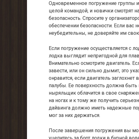
Одновременное погружение группы и
целой командой, и новички смотрят на
безопасность. Спросите у организато
обеспечении безопасности. Если вас н
неубедительны, не доверяйте им сво
Если погружение осуществляется с ло
лодка выглядит непригодной для плава
Внимательно осмотрите двигатель. Ес
завести, или он сильно дымит, это ук
онравится, если двигатель заглохнет
палубы. Ее поверхность должна быть 
ныряльщик облачится в свое снаряжен
на ногах и к тому же получить серье
дайвинга должно иметь надежные пор
мог за них держаться.
После завершения погружения вы мож
уцепитесь за борт лодки в бурной во