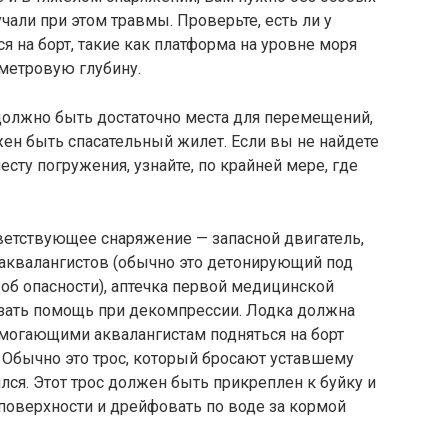
учали при этом травмы. Проверьте, есть ли у
я на борт, такие как платформа на уровне моря
 метровую глубину.
должно быть достаточно места для перемещений,
жен быть спасательный жилет. Если вы не найдете
сту погружения, узнайте, по крайней мере, где
ветствующее снаряжение — запасной двигатель,
 аквалангистов (обычно это детонирующий под
об опасности), аптечка первой медицинской
азать помощь при декомпрессии. Лодка должна
могающими аквалангистам подняться на борт
 Обычно это трос, который бросают уставшему
ился. Этот трос должен быть прикреплен к буйку и
поверхности и дрейфовать по воде за кормой