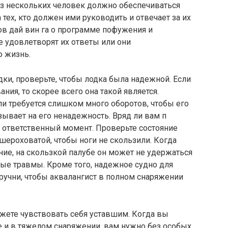
з нескольких человек должно обеспечиваться
 тех, кто должен ими руководить и отвечает за их
ров дай вин га о программе пофужения и
е удовлетворят их ответы или они
ю жизнь.
дки, проверьте, чтобы лодка была надежной. Если
ния, то скорее всего она такой является.
ли требуется слишком много оборотов, чтобы его
азывает на его ненадежность. Вряд ли вам п
 в ответственный момент. Проверьте состояние
шероховатой, чтобы ноги не скользили. Когда
ие, на скользкой палубе он может не удержаться
зные травмы. Кроме того, надежное судно для
учни, чтобы аквалангист в полном снаряжении
ете чувствовать себя уставшим. Когда вы
де и в тяжелом снаряжении, вам нужно без особых