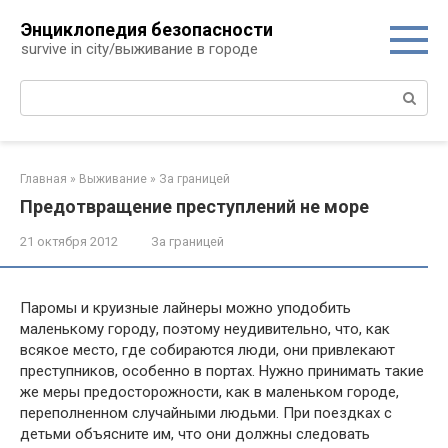
Перейти
Энциклопедия безопасности
к
survive in city/выживание в городе
контенту
Поиск:
Главная
»
Выживание
»
За границей
Предотвращение преступлений не море
21 октября 2012
За границей
Паромы и круизные лайнеры можно уподобить
маленькому городу, поэтому неудивительно, что, как
всякое место, где собираются люди, они привлекают
преступников, особенно в портах. Нужно принимать такие
же меры предосторожности, как в маленьком городе,
переполненном случайными людьми. При поездках с
детьми объясните им, что они должны следовать