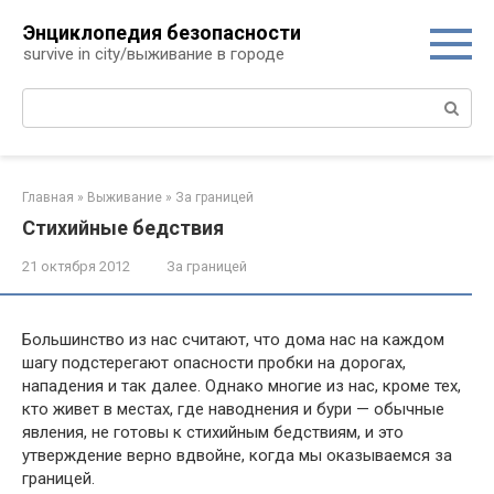
Перейти
Энциклопедия безопасности
к
survive in city/выживание в городе
контенту
Поиск:
Главная
»
Выживание
»
За границей
Стихийные бедствия
21 октября 2012
За границей
Большинство из нас считают, что дома нас на каждом
шагу подстерегают опасности пробки на дорогах,
нападения и так далее. Однако многие из нас, кроме тех,
кто живет в местах, где наводнения и бури — обычные
явления, не готовы к стихийным бедствиям, и это
утверждение верно вдвойне, когда мы оказываемся за
границей.